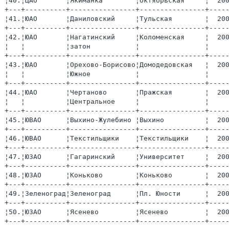
¦40.¦ЦАО       ¦Якиманка        ¦Октябрьская     ¦  20
+---+----------+----------------+----------------+----
¦41.¦ЮАО       ¦Даниловский     ¦Тульская        ¦  20
+---+----------+----------------+----------------+----
¦42.¦ЮАО       ¦Нагатинский     ¦Коломенская     ¦  20
¦   ¦          ¦затон           ¦                ¦    
+---+----------+----------------+----------------+----
¦43.¦ЮАО       ¦Орехово-Борисово¦Домодедовская   ¦  20
¦   ¦          ¦Южное           ¦                ¦    
+---+----------+----------------+----------------+----
¦44.¦ЮАО       ¦Чертаново       ¦Пражская        ¦  20
¦   ¦          ¦Центральное     ¦                ¦    
+---+----------+----------------+----------------+----
¦45.¦ЮВАО      ¦Выхино-Жулебино ¦Выхино          ¦  20
+---+----------+----------------+----------------+----
¦46.¦ЮВАО      ¦Текстильщики    ¦Текстильщики    ¦  20
+---+----------+----------------+----------------+----
¦47.¦ЮЗАО      ¦Гагаринский     ¦Университет     ¦  20
+---+----------+----------------+----------------+----
¦48.¦ЮЗАО      ¦Коньково        ¦Коньково        ¦  20
+---+----------+----------------+----------------+----
¦49.¦Зеленоград¦Зеленоград      ¦Пл. Юности      ¦  20
+---+----------+----------------+----------------+----
¦50.¦ЮЗАО      ¦Ясенево         ¦Ясенево         ¦  20
+---+----------+----------------+----------------+----