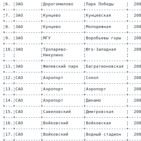
¦6. ¦ЗАО       ¦Дорогомилово    ¦Парк Победы     ¦  20
+---+----------+----------------+----------------+----
¦7. ¦ЗАО       ¦Кунцево         ¦Кунцевская      ¦  20
+---+----------+----------------+----------------+----
¦8. ¦ЗАО       ¦Кунцево         ¦Молодежная      ¦  20
+---+----------+----------------+----------------+----
¦9. ¦ЗАО       ¦МГУ             ¦Воробьевы горы  ¦  20
+---+----------+----------------+----------------+----
¦10.¦ЗАО       ¦Тропарево-      ¦Юго-Западная    ¦  20
¦   ¦          ¦Никулино        ¦                ¦    
+---+----------+----------------+----------------+----
¦11.¦ЗАО       ¦Филевский парк  ¦Багратионовская ¦  20
+---+----------+----------------+----------------+----
¦12.¦САО       ¦Аэропорт        ¦Сокол           ¦  20
+---+----------+----------------+----------------+----
¦13.¦САО       ¦Аэропорт        ¦Аэропорт        ¦  20
+---+----------+----------------+----------------+----
¦14.¦САО       ¦Аэропорт        ¦Динамо          ¦  20
+---+----------+----------------+----------------+----
¦15.¦САО       ¦Савеловский     ¦Дмитровская     ¦  20
+---+----------+----------------+----------------+----
¦16.¦САО       ¦Войковский      ¦Войковская      ¦  20
+---+----------+----------------+----------------+----
¦17.¦САО       ¦Войковский      ¦Водный стадион  ¦  20
+---+----------+----------------+----------------+----