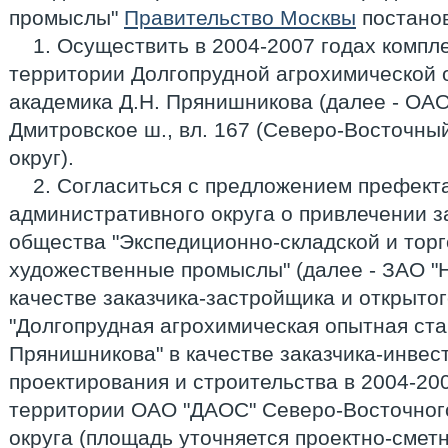
промыслы"
Правительство Москвы
постанов
1. Осуществить в 2004-2007 годах компл
территории Долгопрудной агрохимической 
академика Д.Н. Прянишникова (далее - ОАО
Дмитровское ш., вл. 167 (Северо-Восточн
округ).
2. Согласиться с предложением префект
административного округа о привлечении з
общества "Экспедиционно-складской и тор
художественные промыслы" (далее - ЗАО "
качестве заказчика-застройщика и открыто
"Долгопрудная агрохимическая опытная ста
Прянишникова" в качестве заказчика-инве
проектирования и строительства в 2004-200
территории ОАО "ДАОС" Северо-Восточног
округа (площадь уточняется проектно-смет