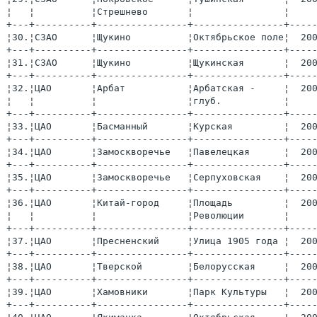
¦   ¦          ¦Стрешнево       ¦                ¦    
+---+----------+----------------+----------------+----
¦30.¦СЗАО      ¦Щукино          ¦Октябрьское поле¦  20
+---+----------+----------------+----------------+----
¦31.¦СЗАО      ¦Щукино          ¦Щукинская       ¦  20
+---+----------+----------------+----------------+----
¦32.¦ЦАО       ¦Арбат           ¦Арбатская -     ¦  20
¦   ¦          ¦                ¦глуб.           ¦    
+---+----------+----------------+----------------+----
¦33.¦ЦАО       ¦Басманный       ¦Курская         ¦  20
+---+----------+----------------+----------------+----
¦34.¦ЦАО       ¦Замоскворечье   ¦Павелецкая      ¦  20
+---+----------+----------------+----------------+----
¦35.¦ЦАО       ¦Замоскворечье   ¦Серпуховская    ¦  20
+---+----------+----------------+----------------+----
¦36.¦ЦАО       ¦Китай-город     ¦Площадь         ¦  20
¦   ¦          ¦                ¦Революции       ¦    
+---+----------+----------------+----------------+----
¦37.¦ЦАО       ¦Пресненский     ¦Улица 1905 года ¦  20
+---+----------+----------------+----------------+----
¦38.¦ЦАО       ¦Тверской        ¦Белорусская     ¦  20
+---+----------+----------------+----------------+----
¦39.¦ЦАО       ¦Хамовники       ¦Парк Культуры   ¦  20
+---+----------+----------------+----------------+----