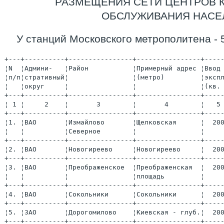
РАЗМЕЩЕНИЯ СЕТИ ЦЕНТРОВ 
ОБСЛУЖИВАНИЯ НАСЕ
У станций Московского метрополитена - 
+---+----------+----------------+----------------+----
¦N  ¦Админи-   ¦Район           ¦Примерный адрес ¦Ввод
¦п/п¦стративный¦                ¦(метро)         ¦эксп
¦   ¦округ     ¦                ¦                ¦(кв.
+---+----------+----------------+----------------+----
¦ 1 ¦     2    ¦       3        ¦       4        ¦   5
+---+----------+----------------+----------------+----
¦1. ¦ВАО       ¦Измайлово       ¦Щелковская      ¦  20
¦   ¦          ¦Северное        ¦                ¦    
+---+----------+----------------+----------------+----
¦2. ¦ВАО       ¦Новогиреево     ¦Новогиреево     ¦  20
+---+----------+----------------+----------------+----
¦3. ¦ВАО       ¦Преображенское  ¦Преображенская  ¦  20
¦   ¦          ¦                ¦площадь         ¦    
+---+----------+----------------+----------------+----
¦4. ¦ВАО       ¦Сокольники      ¦Сокольники      ¦  20
+---+----------+----------------+----------------+----
¦5. ¦ЗАО       ¦Дорогомилово    ¦Киевская - глуб.¦  20
+---+----------+----------------+----------------+----