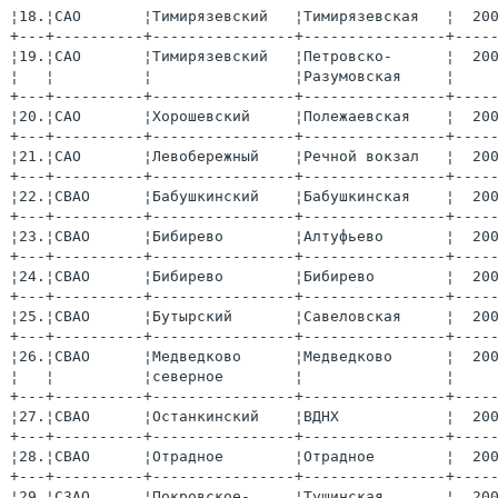
¦18.¦САО       ¦Тимирязевский   ¦Тимирязевская   ¦  20
+---+----------+----------------+----------------+----
¦19.¦САО       ¦Тимирязевский   ¦Петровско-      ¦  20
¦   ¦          ¦                ¦Разумовская     ¦    
+---+----------+----------------+----------------+----
¦20.¦САО       ¦Хорошевский     ¦Полежаевская    ¦  20
+---+----------+----------------+----------------+----
¦21.¦САО       ¦Левобережный    ¦Речной вокзал   ¦  20
+---+----------+----------------+----------------+----
¦22.¦СВАО      ¦Бабушкинский    ¦Бабушкинская    ¦  20
+---+----------+----------------+----------------+----
¦23.¦СВАО      ¦Бибирево        ¦Алтуфьево       ¦  20
+---+----------+----------------+----------------+----
¦24.¦СВАО      ¦Бибирево        ¦Бибирево        ¦  20
+---+----------+----------------+----------------+----
¦25.¦СВАО      ¦Бутырский       ¦Савеловская     ¦  20
+---+----------+----------------+----------------+----
¦26.¦СВАО      ¦Медведково      ¦Медведково      ¦  20
¦   ¦          ¦северное        ¦                ¦    
+---+----------+----------------+----------------+----
¦27.¦СВАО      ¦Останкинский    ¦ВДНХ            ¦  20
+---+----------+----------------+----------------+----
¦28.¦СВАО      ¦Отрадное        ¦Отрадное        ¦  20
+---+----------+----------------+----------------+----
¦29.¦СЗАО      ¦Покровское-     ¦Тушинская       ¦  20