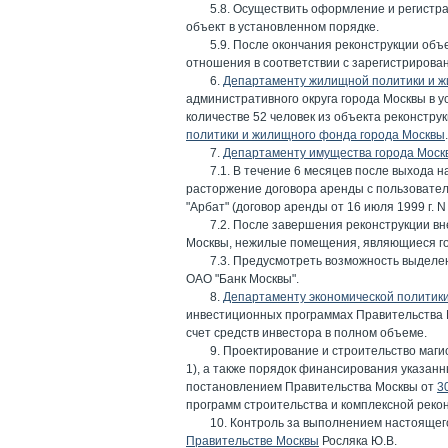
5.8. Осуществить оформление и регист
объект в установленном порядке.
5.9. После окончания реконструкции объ
отношения в соответствии с зарегистриров
6.
Департаменту жилищной политики и ж
административного округа города Москвы в у
количестве 52 человек из объекта реконстру
политики и жилищного фонда города Москвы
.
7.
Департаменту имущества города Моск
7.1. В течение 6 месяцев после выхода 
расторжение договора аренды с пользовате
"Арбат" (договор аренды от 16 июля 1999 г. N
7.2. После завершения реконструкции вн
Москвы, нежилые помещения, являющиеся город
7.3. Предусмотреть возможность выделе
ОАО "Банк Москвы".
8.
Департаменту экономической политики
инвестиционных программах Правительства Мо
счет средств инвестора в полном объеме.
9. Проектирование и строительство маги
1), а также порядок финансирования указанн
постановлением Правительства Москвы от
3
программ строительства и комплексной реко
10. Контроль за выполнением настоящег
Правительстве Москвы
Росляка Ю.В.