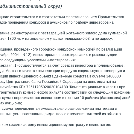
й административный округ)
ого строительства и в соответствии с постановлением Правительства
ядке проведения конкурсов и аукционов по подбору инвесторов на
рование, реконструкцию с реставрацией 6-этажного жилого дома суммарной
ен 1800 кв. м на земельном участке площадью 0,03 га по адресу:
аукциона, проведенного Городской конкурсной комиссией по реализации
кабря 2004 г. N 12), инвестором по проектированию и реконструкции
" со следующими условиями инвестирования:
екта (п. 1) осуществляется за счет средств инвестора в полном объеме.
ода Москвы в качестве компенсации городу за социальную, инженерную и
укции инвестиционного объекта денежные средства в объеме 3400000
урсу Центрального банка Российской Федерации на день оплаты) на
казначейства КБК 72511705020020104180 "Компенсационные выплаты при
троительству коммерческого жилья" в соответствии со следующим графиком:
от суммы перечисляется инвестором в течение 10 рабочих (банковских) дней
ах аукциона;
 от суммы перечисляется ежеквартально равновеликими платежами в
енным в установленном порядке, после отселения жителей из объекта
ем к заключаемому инвестиционному контракту и является его