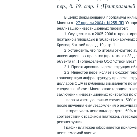
пер., д. 19, стр. 1 (Центральны
В целях формирования программы жилищн
Москвы от
27 апреля 2004 г. N 255-ПП
"О пор
реализацию инвестиционных проектов":
1. Осуществить в 2005-2006 гг. проекти
поэтажной площадью в габаритах наружных ст
Кривоарбатский пер., д. 19, стр. 1.
2. Установить, что по итогам открытого 
инвестиционных проектов (протокол от 23 де
объекта (п. 1) определено ООО "Строй Вест
2.1. Проектирование и реконструкция объ
2.2. Инвестор перечисляет в бюджет гор
транспортную инфраструктуру при реконстр
долларов США (в рублевом эквиваленте по к
специальный счет Московского городского 
заключении инвестиционных контрактов по с
- первая часть денежных средств - 50% 
после вручения ему уведомления о результат
- вторая часть денежных средств - 50%
соответствии с графиком платежей, утвержд
реконструкции.
График платежей оформляется приложени
неотъемлемой частью.