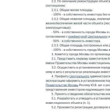
2.3. По окончании реконструкции объект
соотношении:
2.3.1. Общая жилая площадь:
- 100% - в собственность инвестора без
2.3.2. Общая нежилая площадь, исключ
жизнеобеспечения жилой части объекта (лес
электрощитовые):
- 50% - в собственность города Москвы в
согласованию с
префектурой
Центрального
а
- 50% - в собственность инвестора.
2.3.3. Общая площадь построенных или 
- 100% - в собственность города Москвы 
3. Комитету города Москвы по организац
3.1. Представить первому заместителю 
имени Правительства Москвы инвестиционный
3.2. Осуществить в установленном поряд
нему и акта о результатах реализации инвес
4. Префекту
Центрального
административ
эксплуатацию оформить в установленном пор
Правительстве Москвы
Росляку Ю.В. акт о ре
представления инвестором надлежащего пак
5. Принять к сведению обязательства ин
5.1. Разработать и утвердить в установ
инвестиционного объекта (п. 1).
5.2. Произвести регистрацию договоров 