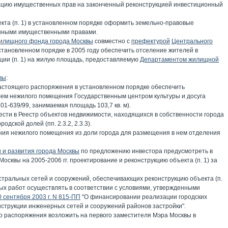
рацию имущественных прав на законченный реконструкцией инвестиционный
екта (п. 1) в установленном порядке оформить земельно-правовые
анными имущественными правами.
илищного фонда города Москвы
совместно с
префектурой
Центрального
становленном порядке в 2005 году обеспечить отселение жителей в
кции (п. 1) на жилую площадь, предоставляемую
Департаментом жилищной
вы
:
настоящего распоряжения в установленном порядке обеспечить
лем нежилого помещения Государственным центром культуры и досуга
 01-639/99, занимаемая площадь 103,7 кв. м).
ести в Реестр объектов недвижимости, находящихся в собственности города
ской долей (пп. 2.3.2, 2.3.3).
ния нежилого помещения из доли города для размещения в нем отделения
 и развития города Москвы
по предложению инвестора предусмотреть в
сквы на 2005-2006 гг. проектирование и реконструкцию объекта (п. 1) за
стральных сетей и сооружений, обеспечивающих реконструкцию объекта (п.
ых работ осуществлять в соответствии с условиями, утвержденными
0 сентября 2003 г. N 815-ПП
"О финансировании реализации городских
нструкции инженерных сетей и сооружений районов застройки".
о распоряжения возложить на первого заместителя Мэра Москвы в