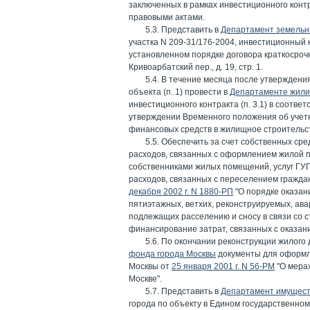
заключенных в рамках инвестиционного контр
правовыми актами.
5.3. Представить в
Департамент земельн
участка N 209-31/176-2004, инвестиционный
установленном порядке договора краткосрочн
Кривоарбатский пер., д. 19, стр. 1.
5.4. В течение месяца после утверждени
объекта (п. 1) провести в
Департаменте жили
инвестиционного контракта (п. 3.1) в соотве
утверждении Временного положения об учетн
финансовых средств в жилищное строительств
5.5. Обеспечить за счет собственных сре
расходов, связанных с оформлением жилой 
собственниками жилых помещений, услуг ГУ
расходов, связанных с переселением граждан
декабря 2002 г. N 1880-РП
"О порядке оказан
пятиэтажных, ветхих, реконструируемых, ава
подлежащих расселению и сносу в связи со 
финансирование затрат, связанных с оказан
5.6. По окончании реконструкции жилого 
фонда города Москвы
документы для оформле
Москвы от
25 января 2001 г. N 56-РМ
"О мерах
Москве".
5.7. Представить в
Департамент имущест
города по объекту в Едином государственном