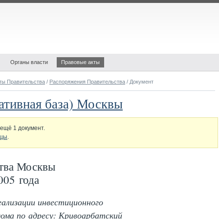
Органы власти
Правовые акты
ты Правительства
/
Распоряжения Правительства
/ Документ
ативная база) Москвы
ещё 1 документ.
ицы
.
тва Москвы
005 года
еализации инвестиционного
ома по адресу: Кривоарбатский