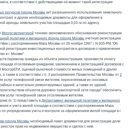
акта, в соответствии с действующими на момент такой регистрации
ых ресурсов города Москвы
акт разрешенного использования земельного
 контракт и другие необходимые документы для оформления в
ой аренды земельного участка площадью 0,03 га по адресу:
я
Мосгосэкспертизой
технико-экономического обоснования реконструкции
щной политики и жилищного фонда города Москвы
учетную регистрацию
тствии с распоряжением Мэра Москвы от 28 ноября 1997 г. N 935-РМ "Об
ой регистрации инвестиционных контрактов и договоров о привлечении
о в г. Москве".
дств перевозку граждан из объекта реконструкции, произвести оплату
площади отселяемым гражданам, заключением и регистрацией договоров с
П МосгорБТИ, оценкой рыночной стоимости жилых помещений и других
, а также в соответствии с п. 3 распоряжения Правительства Москвы от
2
ия услуг телефонной связи жителям, переселяемым из сносимых
рийных и капитально ремонтируемых зданий, а также из зданий,
строительством объектов дорожно-транспортной сети города" обеспечить
ием услуг телефонной связи отселяемым жителям.
дома (п. 1) представить в
Департамент жилищной политики и жилищного
ния и учета жилой площади в соответствии с распоряжением Мэра
 по упорядочению учета и контроля за оформлением жилой площади в г.
ва города Москвы
необходимый пакет документов для регистрации доли
 реестре прав на недвижимое имущество и сделок с ним.