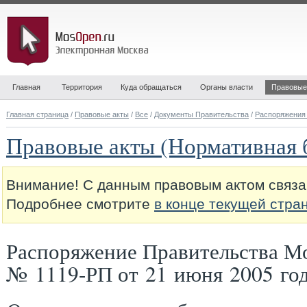
Главная
Территория
Куда обращаться
Органы власти
Правовые
Главная страница
/
Правовые акты
/
Все
/
Документы Правительства
/
Распоряжения
Правовые акты (Нормативная 
Внимание! С данным правовым актом связа
Подробнее смотрите
в конце текущей стра
Распоряжение Правительства М
№ 1119-РП от 21 июня 2005 го