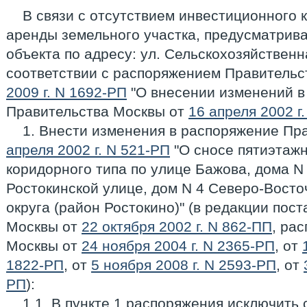
В связи с отсутствием инвестиционного 
аренды земельного участка, предусматрив
объекта по адресу: ул. Сельскохозяйственная
соответствии с распоряжением Правительс
2009 г. N 1692-РП
"О внесении изменений в
Правительства Москвы от
16 апреля 2002 г
1. Внести изменения в распоряжение Пр
апреля 2002 г. N 521-РП
"О сносе пятиэтаж
коридорного типа по улице Бажова, дома N 8
Ростокинской улице, дом N 4 Северо-Вост
округа (район Ростокино)" (в редакции пос
Москвы от
22 октября 2002 г. N 862-ПП
, ра
Москвы от
24 ноября 2004 г. N 2365-РП
, от
1822-РП
, от
5 ноября 2008 г. N 2593-РП
, от
РП
):
1.1. В пункте 1 распоряжения исключить 