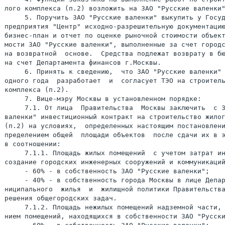
лого комплекса (п.2) возложить на ЗАО "Русские валенки"
     5. Поручить ЗАО "Русские валенки" выкупить у Госуд
предприятия "Центр" исходно-разрешительную документацию
бизнес-план и отчет по оценке рыночной стоимости объект
мости ЗАО "Русские валенки", выполненные за счет городс
на возвратной  основе.  Средства подлежат возврату в бю
на счет Департамента финансов г.Москвы.

     6. Принять к сведению,  что ЗАО "Русские валенки" 
одного года  разработает  и  согласует ТЭО на строитель
комплекса (п.2).

     7. Вице-мэру Москвы в установленном порядке:

     7.1. От лица  Правительства  Москвы заключить  с З
валенки" инвестиционный контракт на строительство жилог
(п.2) на условиях,  определенных настоящим постановлени
пределением общей  площади объектов  после сдачи их в э
в соотношении:

     7.1.1. Площадь жилых помещений  с учетом затрат ин
создание городских инженерных сооружений и коммуникаций
     - 60% - в собственность ЗАО "Русские валенки";

     - 40% - в собственность города Москвы в лице Депар
ниципального  жилья  и  жилищной политики Правительства
решения общегородских задач.

     7.1.2. Площадь нежилых помещений надземной части, 
нием помещений, находящихся в собственности ЗАО "Русски