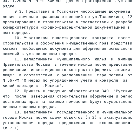
04.11.2000 N  М-01-506942  для его расторжения в устано
рядке.

     9.3. Представит в Москомзем необходимые документы 
ления  земельно-правовых отношений по ул.Талалихина, 12
проектирования и строительства в соответствии с разрабо
комархитектурой исходно-разрешительной документацией в 
ном порядке.

     10. Участникам  инвестиционного  контракта  после 
строительства и оформления имущественных прав представи
комзем  необходимые документы для оформления земельно-п
ношений в установленном порядке.

     11. Департаменту  муниципального  жилья  и  жилищн
Правительства Москвы  в течение месяца после представле
реализации  инвестиционного контракта оформить выписки 
лище"  в соответствии  с распоряжением  Мэра Москвы  от
N 56-РМ "О мерах по упорядочению учета и контроля  за  
жилой площади в г.Москве".

     12. Принять к сведению обязательства ЗАО  "Русские
что  после  завершения строительства оформление и регис
щественных прав на нежилые помещения будут осуществлены
ленном законом порядке.

     13. Департаменту  государственного и муниципальног
города Москвы после сдачи объектов (п.2) в эксплуатацию
установленном  порядке  предложения  по  использованию 
(п.7.1).
