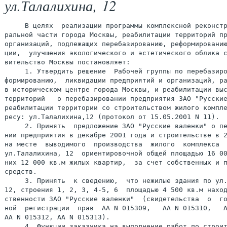
ул.Талалихина, 12
     В целях  реализации программы комплексной реконстр
ральной части города Москвы, реабилитации территорий пр
организаций, подлежащих перебазированию, реформированию
ции,  улучшения экологического и эстетического облика с
вительство Москвы постановляет:

     1. Утвердить решение  Рабочей группы по перебазиро
формированию,  ликвидации предприятий и организаций, ра
в историческом центре города Москвы, и реабилитации выс
территорий   о перебазировании предприятия ЗАО "Русские
реабилитации территории со строительством жилого компле
ресу: ул.Талалихина,12 (протокол от 15.05.2001 N 11).

     2. Принять  предложение ЗАО "Русские валенки" о пе
нии предприятия в декабре 2001 года и строительстве в 2
на месте  выводимого  производства  жилого  комплекса  
ул.Талалихина, 12  ориентировочной общей площадью 16 00
них 12 000 кв.м жилых квартир,  за счет собственных и п
средств.

     3. Принять  к сведению,  что нежилые здания по ул.
12, строения 1, 2, 3, 4-5, 6  площадью 4 500 кв.м наход
ственности ЗАО "Русские валенки"  (свидетельства  о  го
ной  регистрации  прав  АА N 015309,   АА N 015310,   А
АА N 015312, АА N 015313).

     4. Функции заказчика на выполнение работ по строит