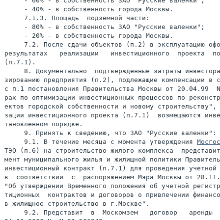
     - 60% - в собственность ЗАО "Русские валенки";

     - 40% - в собственность города Москвы.

     7.1.3. Площадь  подземной части:

     - 80% - в собственность ЗАО "Русские валенки";

     - 20% - в собственность города Москвы.

     7.2. После сдачи объектов (п.2) в эксплуатацию офо
результатах   реализации   инвестиционного  проекта  по
(п.7.1).

     8. Документально  подтвержденные затраты инвестора
зированию предприятия (п.2), подлежащие компенсации в с
с п.1 постановления Правительства Москвы от 20.04.99  N
рах по оптимизации инвестиционных процессов по реконстр
ектов городской собственности и новому строительству", 
зации инвестиционного проекта (п.7.1)  возмещаются инве
тановленном порядке.

     9. Принять к сведению, что ЗАО "Русские валенки":

     9.1. В течение месяца с момента утверждения 
Мосго
ТЭО (п.6) на строительство жилого комплекса  представит
мент муниципального жилья и жилищной политики Правитель
инвестиционный контракт (п.7.1) для проведения учетной 
в  соответствии  с  распоряжением Мэра Москвы от 28.11.
"Об утверждении Временного положения об учетной регистр
тиционных  контрактов и договоров о привлечении финансо
в жилищное строительство в г.Москве".

     9.2. Представит  в  Москомзем   договор   аренды  