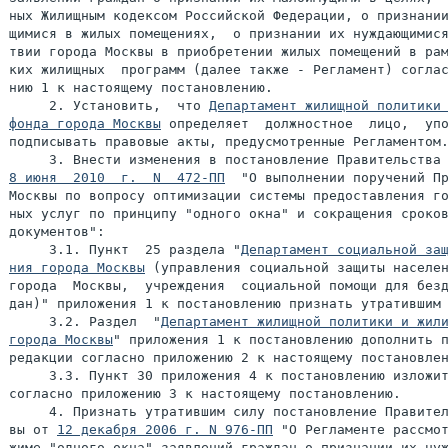
ных Жилищным кодексом Российской Федерации, о признании
щимися в жилых помещениях,  о признании их нуждающимися
твии города Москвы в приобретении жилых помещений в рам
ких жилищных  программ (далее также - Регламент) соглас
нию 1 к настоящему постановлению.

     2. Установить,  что 
Департамент жилищной политики 
фонда города Москвы
 определяет  должностное  лицо,  упо
подписывать правовые акты, предусмотренные Регламентом.
8 июня  2010  г.  N  472-ПП
  "О выполнении поручений Пр
Москвы по вопросу оптимизации системы предоставления го
ных услуг по принципу "одного окна" и сокращения сроков
документов":

     3.1. Пункт  25 раздела "
Департамент социальной защ
ния города Москвы
 (управления социальной защиты населен
города  Москвы,  учреждения  социальной помощи для безд
дан)" приложения 1 к постановлению признать утратившим 
     3.2. Раздел  "
Департамент жилищной политики и жили
города Москвы
" приложения 1 к постановлению дополнить п
редакции согласно приложению 2 к настоящему постановлен
     3.3. Пункт 30 приложения 4 к постановлению изложит
согласно приложению 3 к настоящему постановлению.

     4. Признать утратившим силу постановление Правител
вы от 
12 декабря 2006 г. N 976-ПП
 "О Регламенте рассмот
жиме "одного окна" заявлений граждан о признании их нуж