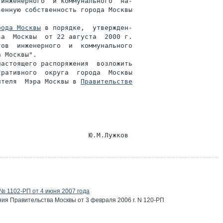
инженерного  и коммунального  на-

енную собственность города Москвы

рода Москвы
 в порядке,  утвержден-

а  Москвы  от 22 августа  2000 г.

ов  инженерного  и  коммунального

 Москвы".

астоящего распоряжения  возложить

ративного  округа  города  Москвы

ителя  Мэра Москвы в 
Правительстве

 1102-РП от 4 июня 2007 года
я Правительства Москвы от 3 февраля 2006 г. N 120-РП