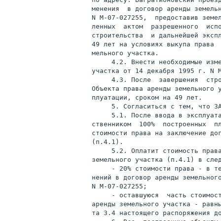
менения  в договор аренды земельн
N М-07-027255,  предоставив земел
ленных  актом  разрешенного  испо
строительства  и дальнейшей экспл
49 лет на условиях выкупа права  
мельного участка.

     4.2. Внести необходимые изме
участка от 14 декабря 1995 г. N М
     4.3. После  завершения  стро
Объекта права аренды земельного у
плуатации, сроком на 49 лет.

     5. Согласиться с тем, что ЗА
     5.1. После ввода в эксплуата
ственником  100%  построенных  пл
стоимости права на заключение дог
(п.4.1).

     5.2. Оплатит стоимость права
земельного участка (п.4.1) в след
     - 20% стоимости права - в те
нений в договор аренды земельного
N М-07-027255;

     - оставшуюся  часть стоимост
аренды земельного участка - равны
та 3.4 настоящего распоряжения до