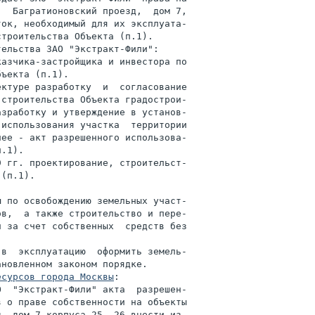
  Багратионовский проезд,  дом 7,

ок, необходимый для их эксплуата-

троительства Объекта (п.1).

ельства ЗАО "Экстракт-Фили":

азчика-застройщика и инвестора по

ъекта (п.1).

ктуре разработку  и  согласование

строительства Объекта градострои-

зработку и утверждение в установ-

использования участка  территории

ее - акт разрешенного использова-

.1).

 гг. проектирование, строительст-

(п.1).

 по освобождению земельных участ-

в,  а также строительство и пере-

 за счет собственных  средств без

в  эксплуатацию  оформить земель-

новленном законом порядке.

есурсов города Москвы
:

  "Экстракт-Фили" акта  разрешен-

 о праве собственности на объекты

, дом 7 корпуса 25, 26 внести из-
