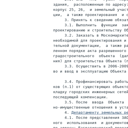
здания,  расположенные по адресу:
корпус 25, 26,  и земельный участ
ции,  а также проектирования  и с
     3. Принять к сведению обязат
     3.1. Выполнить  функции  зак
проектированию и строительству Об
     3.2. Заказать в Москомархите
необходимой для проектирования и 
тельной документации,  а также ра
ленном порядке акта разрешенного 
градостроительного  объекта  (дал
ния) для строительства Объекта (п
     3.3. Осуществить в 2006-2009
во и ввод в эксплуатацию Объекта 
     3.4. Профинансировать работы
ков (п.1) от существующих объекто
кладку городских инженерных сетей
последующей компенсации.

     3.5. После  ввода  Объекта  
но-имущественные отношения в уста
     4. 
Департаменту земельных р
     4.1. После представления ЗАО
ного  использования  и документов
по адресу: Багратионовский проезд