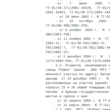
    - от    7    июня    2002   г
77-01/30-271/2001-16528,  77-01/3
2001-16441, 77-01/30-271/2001-164
     - от 24 июня 2002 г. N 77-01
     - от   10   октября   2002  
77-01/06-480/2002-230;

     - от 6 ноября  2002 г.  N  7
480/2002-790;

    - от 11 ноября 2002 г. N  77-
2002-31,  77-01/30-592/2002-37,  
592/2002-7,  77-01/30-592/2002-44
592/2002-22;

    - от 2 декабря 2004 г.  N   7
1175/2004-544, 77-01/30-1175/2004
     2.2. Открытое  акционерное о
завод "Рубин" (далее - ОАО "МТЗ "
мельного участка по адресу: Багра
аренды  от 14 декабря 1995 г.  N 
расположенных на участке зданий: 
корпуса 25 и 26 общей площадью 42
писями  в Едином государственном 
щество и сделок с ним:

    - от 15 апреля 2004 г. N 77-0
    - от 31 марта 2004г. N 77-01/
     2.3. ОАО  "МТЗ  "Рубин" пере