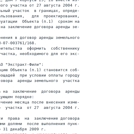
ого участка от 27 августа 2004 г.

ьный участок  в границах, опреде-

льзования,   для  проектирования,

уатации  Объекта (п.1)  сроком на

на заключение договора аренды зе-

нения в договор аренды земельного

-07-003761/168.

ительства  оформить  собственнику

частка, необходимого для его экс-

О "Экстракт-Фили":

цию Объекта (п.1) становится соб-

ощадей  при условии оплаты городу

овора  аренды земельного  участка

 на  заключение  договора  аренды

ующем порядке:

чение месяца после внесения изме-

  участка  от 27  августа 2004 г.

и  права  на  заключение договора

ми долями  после выполнения пунк-

 31 декабря 2009 г.
