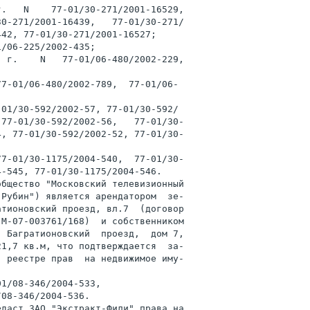
.   N    77-01/30-271/2001-16529,

0-271/2001-16439,   77-01/30-271/

42, 77-01/30-271/2001-16527;

/06-225/2002-435;

 г.    N   77-01/06-480/2002-229,

7-01/06-480/2002-789,  77-01/06-

01/30-592/2002-57, 77-01/30-592/

77-01/30-592/2002-56,   77-01/30-

, 77-01/30-592/2002-52, 77-01/30-

7-01/30-1175/2004-540,  77-01/30-

-545, 77-01/30-1175/2004-546.

бщество "Московский телевизионный

Рубин") является арендатором  зе-

тионовский проезд, вл.7  (договор

М-07-003761/168)  и собственником

 Багратионовский  проезд,  дом 7,

1,7 кв.м, что подтверждается  за-

 реестре прав  на недвижимое иму-

1/08-346/2004-533,

08-346/2004-536.

даст ЗАО "Экстракт-Фили" права на
