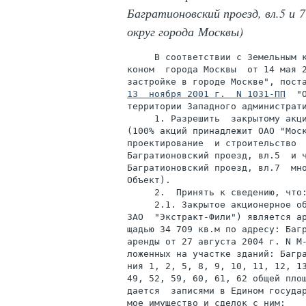
Багратионовский проезд, вл.5 и
округ города Москвы)
     В соответствии с Земельным к
коном  города Москвы  от 14 мая 2
13  ноября 2001 г.  N 1031-ПП
  "
территории Западного администрати
     1. Разрешить  закрытому акци
(100% акций принадлежит ОАО "Моск
проектирование  и строительство  
Багратионовский проезд, вл.5  и ч
Багратионовский проезд, вл.7  мно
Объект).

     2.  Принять к сведению, что:
     2.1. Закрытое акционерное об
ЗАО  "Экстракт-Фили") является ар
щадью 34 709 кв.м по адресу: Багр
аренды от 27 августа 2004 г. N М-
ложенных на участке зданий: Багра
ния 1, 2, 5, 8, 9, 10, 11, 12, 13
49, 52, 59, 60, 61, 62 общей площ
дается  записями в Едином государ
мое имущество и сделок с ним:
