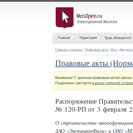
Главная
Территория
Куда обращаться
Главная страница
/
Правовые акты
/
Все
/
Докумен
Правовые акты (Норм
Внимание! С данным правовым актом связан 
Подробнее смотрите
в конце текущей стран
Распоряжение Правительс
№ 120-РП от 3 февраля 2
О строительстве многофункцион
ЗАО «ЭкстрактФили» и ОАО «МТ