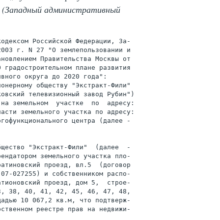
 7 (Западный административный
одексом Российской Федерации, За-

003 г. N 27 "О землепользовании и

О градостроительном плане развития

вного округа до 2020 года":

онерному обществу "Экстракт-Фили"

овский телевизионный завод Рубин")

на земельном  участке  по  адресу:

асти земельного участка по адресу:

гофункционального центра (далее -



щество "Экстракт-Фили"  (далее  -

ендатором земельного участка пло-

атиновский проезд, вл.5  (договор

07-027255) и собственником распо-

тионовский проезд, дом 5,  строе-

, 38, 40, 41, 42, 45, 46, 47, 48,

адью 10 067,2 кв.м, что подтверж-

ственном реестре прав на недвижи-
