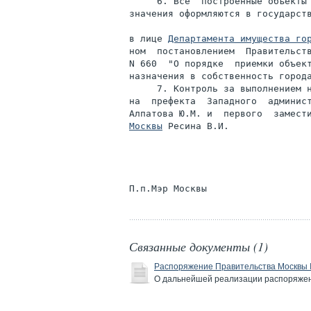
     6. Все  построенные объекты 
значения оформляются в государств
в лице 
Департамента имущества го
ном  постановлением  Правительств
N 660  "О порядке  приемки объект
назначения в собственность города
     7. Контроль за выполнением н
на  префекта  Западного  админист
Алпатова Ю.М. и  первого  замест
Москвы
 Ресина В.И.

Связанные документы (1)
Распоряжение Правительства Москвы №
О дальнейшей реализации распоряжени