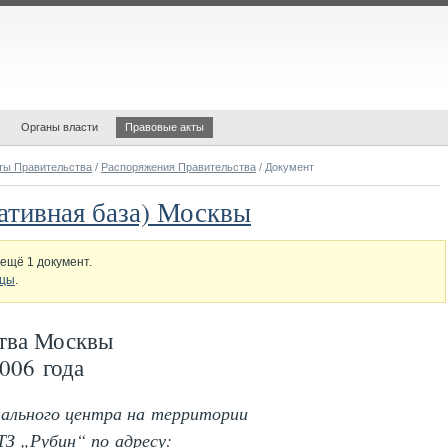
Органы власти
Правовые акты
ты Правительства
/
Распоряжения Правительства
/ Документ
ативная база) Москвы
ещё 1 документ.
ицы
.
тва Москвы
006 года
ального центра на территории
З „Рубин“ по адресу: