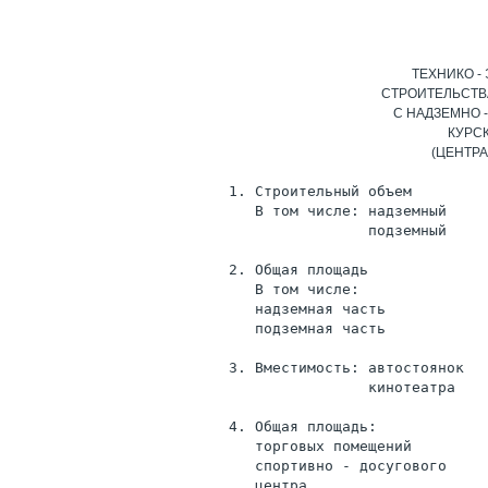
ТЕХНИКО -
СТРОИТЕЛЬСТВ
С НАДЗЕМНО 
КУРС
(ЦЕНТР
   1. Строительный объем        
      В том числе: надземный    
                   подземный    
   2. Общая площадь             
      В том числе:
      надземная часть           
      подземная часть           
   3. Вместимость: автостоянок  
                   кинотеатра   
   4. Общая площадь:
      торговых помещений        
      спортивно - досугового
      центра                    