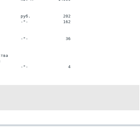
         руб.             202
         -"-              162
         -"-               36
ства
я
         -"-                4