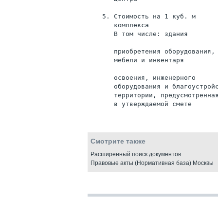
   5. Стоимость на 1 куб. м
      комплекса                 
      В том числе: здания       
      приобретения оборудования,
      мебели и инвентаря        
      освоения, инженерного
      оборудования и благоустрой
      территории, предусмотренна
      в утверждаемой смете      
Смотрите также
Расширенный поиск документов
Правовые акты (Нормативная база) Москвы