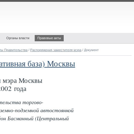
Органы власти
Правовые акты
ты Правительства
/
Распоряжения заместителя мэра
/ Документ
ативная база) Москвы
я мэра Москвы
002 года
тельства торгово-
дземно-подземной автостоянкой
айон Басманный (Центральный