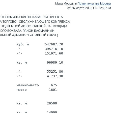
Мэра Москвы в
Правительстве Москвы
от 26 марта 2002 г. N 125-РЗМ
 ЭКОНОМИЧЕСКИЕ ПОКАЗАТЕЛИ ПРОЕКТА
А ТОРГОВО - ОБСЛУЖИВАЮЩЕГО КОМПЛЕКСА
- ПОДЗЕМНОЙ АВТОСТОЯНКОЙ НА ПЛОЩАДИ
КОГО ВОКЗАЛА, РАЙОН БАСМАННЫЙ
АЛЬНЫЙ АДМИНИСТРАТИВНЫЙ ОКРУГ)
         куб. м        547687,70
         -"-           395716,10
         -"-           151971,60
         кв. м          96989,10
         -"-            55251,80
         -"-            41737,30
         машиноместо      675
         место           1601
         кв. м          29500
         кв. м          14000