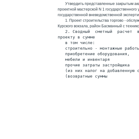
Утвердить представленные закрытым акц
проектной мастерской N 1 государственного
государственной вневедомственной экспертиз
1. Проект строительства торгово - обсл
Курского вокзала, район Басманный с техник
   2. Сводный  сметный  расчет  
проекту в сумме                 
   в том числе:
   строительно - монтажные работ
   приобретение оборудования,
   мебели и инвентаря           
   прочие затраты застройщика   
   (из них налог на добавленную 
   (возвратные суммы            