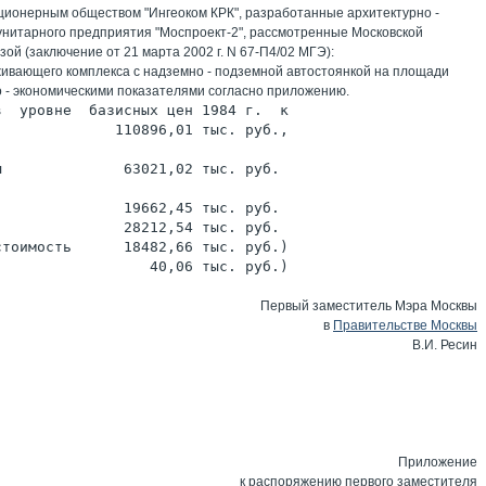
ионерным обществом "Ингеоком КРК", разработанные архитектурно -
 унитарного предприятия "Моспроект-2", рассмотренные Московской
ой (заключение от 21 марта 2002 г. N 67-П4/02 МГЭ):
уживающего комплекса с надземно - подземной автостоянкой на площади
о - экономическими показателями согласно приложению.
в  уровне  базисных цен 1984 г.  к
              110896,01 тыс. руб.,
ы              63021,02 тыс. руб.
               19662,45 тыс. руб.
               28212,54 тыс. руб.
стоимость      18482,66 тыс. руб.)
                  40,06 тыс. руб.)
Первый заместитель Мэра Москвы
в
Правительстве Москвы
В.И. Ресин
Приложение
к распоряжению первого заместителя