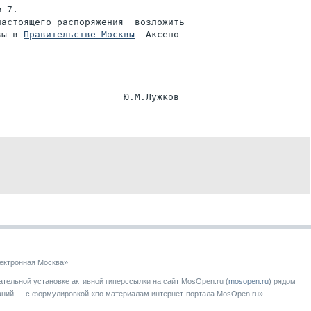
 7.

астоящего распоряжения  возложить

вы в 
Правительстве Москвы
  Аксено-

ектронная Москва»
тельной установке активной гиперссылки на сайт MosOpen.ru (
mosopen.ru
) рядом
аний — с формулировкой «по материалам интернет-портала MosOpen.ru».