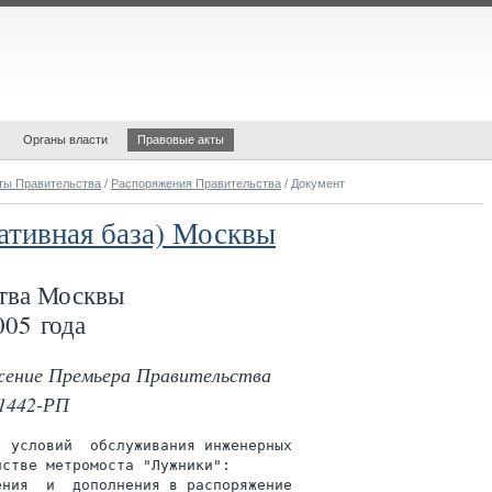
Органы власти
Правовые акты
ты Правительства
/
Распоряжения Правительства
/ Документ
ативная база) Москвы
тва Москвы
05 года
яжение Премьера Правительства
 1442-РП
 условий  обслуживания инженерных

стве метромоста "Лужники":

ния  и  дополнения в распоряжение
