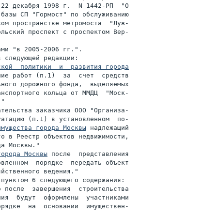
22 декабря 1998 г.  N 1442-РП  "О

базы СП "Гормост" по обслуживанию

ом пространстве метромоста  "Луж-

льский проспект с проспектом Вер-

ми "в 2005-2006 гг.".

 следующей редакции:

кой  политики  и  развития города

ие работ (п.1)  за  счет  средств

ного дорожного фонда,  выделяемых

нспортного кольца от ММДЦ  "Моск-

"

тельства заказчика ООО "Организа-

атацию (п.1) в установленном  по-

имущества города Москвы
 надлежащий

о в Реестр объектов недвижимости,

а Москвы."

города Москвы
 после  представления

вленном  порядке  передать объект

йственного ведения."

пунктом 6 следующего содержания:

 после  завершения  строительства

ия  будут  оформлены  участниками

рядке  на  основании  имуществен-
