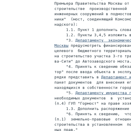
Премьера Правительства Москвы от 
строительстве  производственной  
инженерных сооружений в подмостов
ники"  (мост, соединяющий Комсомо
надского):

     1.1. Пункт 1 дополнить слова
     1.2. Пункты 3,4,5 изложить в
     "3. 
Департаменту  экономичес
Москвы
 предусмотреть финансирован
целевого  бюджетного территориаль
на строительство участка 3-го тра
ва-Сити" до Автозаводского моста.
     "4. Принять к сведению обяза
тор" после ввода объекта в эксплу
рядке представить в 
Департамент 
пакет документов  для внесения ег
находящихся в собственности город
     "5. 
Департаменту имущества 
необходимых документов  в  устано
(п.4) ГУП "Гормост" на праве хозя
     1.3. Дополнить распоряжение 
     "6. Принять к сведению,  что
(п.1)  земельно-правовые  отношен
строительства в установленном  по
ных прав."
