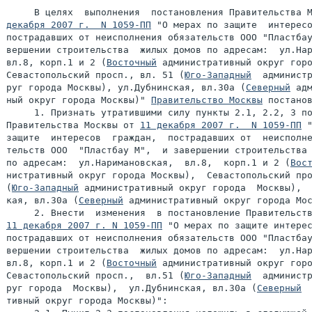
     В целях  выполнения  постановления Правительства 
декабря 2007 г.  N 1059-ПП
 "О мерах по защите  интересо
пострадавших от неисполнения обязательств ООО "Пластбау
вершении строительства  жилых домов по адресам:  ул.Нар
вл.8, корп.1 и 2 (
Восточный
 административный округ горо
Севастопольский просп., вл. 51 (
Юго-Западный
  администр
руг города Москвы), ул.Дубнинская, вл.30а (
Северный
 адм
ный округ города Москвы)" 
Правительство Москвы
 постанов
     1. Признать утратившими силу пункты 2.1, 2.2, 3 по
Правительства Москвы от 
11 декабря 2007 г.  N 1059-ПП
 "
защите  интересов  граждан,  пострадавших от  неисполне
тельств ООО  "Пластбау М",  и завершении строительства 
по адресам:  ул.Наримановская,  вл.8,  корп.1 и 2 (
Вос
нистративный округ города Москвы),  Севастопольский про
(
Юго-Западный
 административный округ города  Москвы),  
кая, вл.30а (
Северный
 административный округ города Мос
11 декабря 2007 г. N 1059-ПП
 "О мерах по защите интерес
пострадавших от неисполнения обязательств ООО "Пластбау
вершении строительства  жилых домов по адресам:  ул.Нар
вл.8, корп.1 и 2 (
Восточный
 административный округ горо
Севастопольский просп.,  вл.51 (
Юго-Западный
  администр
руг города  Москвы),  ул.Дубнинская, вл.30а (
Северный
  
тивный округ города Москвы)":
