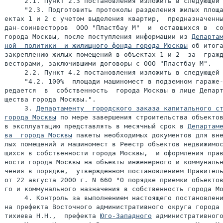
     2.1. Пункт 2.3 постановления изложить в следующей 
     "2.3. Подготовить протоколы разделения жилых площа
ектах 1 и 2 с учетом выделения квартир,  предназначенны
дан-соинвесторов  ООО "Пластбау М"  и  оставшихся в  со
города Москвы, после поступления информации из 
Департам
ной  политики  и жилищного фонда города Москвы
 об итога
закреплению жилых помещений в объектах 1 и 2  за  гражд
весторами, заключившими договоры с ООО "Пластбау М".

     2.2. Пункт 4.2 постановления изложить в следующей 
     "4.2. 100%  площади машиномест в подземном гараже-
редается  в  собственность  города Москвы в лице Департ
щества города Москвы.".

     3. 
Департаменту  городского заказа капитального ст
города Москвы
 по мере завершения строительства объектов
в эксплуатацию представлять в месячный срок в 
Департаме
ва  города Москвы
 пакеты необходимых документов для вне
лых помещений и машиномест в Реестр объектов недвижимос
щихся в собственности города Москвы,  и оформления прав
ности города Москвы на объекты инженерного и коммунальн
чения в порядке,  утвержденном постановлением Правитель
от 22 августа 2000 г. N 660 "О порядке приемки объектов
го и коммунального назначения в собственность города Мо
     4. Контроль за выполнением настоящего постановлени
на префекта Восточного административного округа города 
тихиева Н.Н.,  префекта 
Юго-Западного
 административного