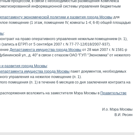
тным процессом, в связи с необходимостью размещения Комплекса
втоматизированной информационной системы управления бюджетным
епартаменту экономической политики и развития города Москвы
для
ое помещение (1 этаж, помещение IV, комнаты 1-4; 6-8) общей площадью
вы
:
 контракт на право оперативного управления нежилым помещением (п. 1),
запись в ЕГРП от 5 сентября 2007 г. N 77-77-12/018/2007-937).
жение
Департамента имущества города Москвы
от 28 мая 2007 г. N 1581-р
бининской ул., д. 40" в связи с отказом ОАО "ГУП "Экономика" от нежилого
 и развития города Москвы
:
епартамента имущества города Москвы
пакет документов, необходимых
ного управления на нежилое помещение (п. 1).
ого помещения (п. 1) в течение 6 месяцев со дня заключения контракта на
 распоряжения возложить на заместителя Мэра Москвы в
Правительстве
И.о. Мэра Москвы
В.И. Ресин