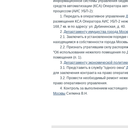
информационной системы управления бюдже
средств автоматизации (КСА) Оператора а
процессом (АИС УБП-2):
1. Передать в оперативное управление
Д
размещения КСА Оператора АИС УБП-2 нежил
168,7 кв. м по адресу: ул. Дубининская, д. 40.
2.
Департаменту имущества города Моск
2.1. Заключить в установленном порядке
находящимся в собственности города Москвы (
2.2. Признать утратившим силу распоря
"Об использовании нежилого помещения по Ду
помещения (п. 1).
3.
Департаменту экономической политики
3.1. Представить в службу "одного окна"
Д
для заключения контракта на право оператив
3.2. Провести необходимый ремонт нежил
право оперативного управления.
4. Контроль за выполнением настоящего
Москвы
Силкина В.Н.