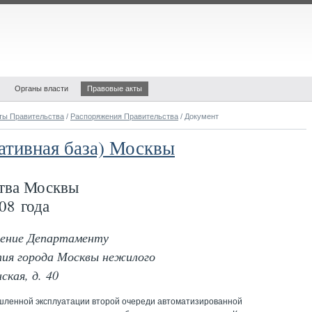
Органы власти
Правовые акты
ты Правительства
/
Распоряжения Правительства
/ Документ
ативная база) Москвы
тва Москвы
08 года
ление Департаменту
тия города Москвы нежилого
ская, д. 40
шленной эксплуатации второй очереди автоматизированной