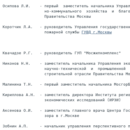
Осипова Л.И.    - первый  заместитель начальника Управл
                  но-коммунального  хозяйства  и  благо
                  Правительства Москвы

Коротчик Л.А.   - руководитель Управления государственн
                  пожарной службы 
ГУВД г.Москвы
Квачадзе Р.Г.   - руководитель ГУП "Мосжилкомплекс"

Никонов Н.Н.    - заместитель начальника Управления эко
                  научно-технической  и  промышленной  
                  строительной отрасли Правительства Мо
Малинина Т.Н.   - первый заместитель начальника МосгорБ
Кириллова А.Н.  - заместитель директора Института регио
                  экономических исследований (ИРЭИ)

Аксенова О.И.   - заместитель главного врача Центра Гос
                  зора в г.Москве

Зобнин А.П.     - начальник управления перспективного п