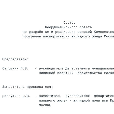
                              Состав

                     Координационного совета

          по разработке и реализации целевой Комплексно
          программы паспортизации жилищного фонда Москв
Председатель:

Сапрыкин П.В.   - руководитель Департамента муниципальн
                  жилищной политики Правительства Москв
Заместитель председателя:

Долгушина О.В.  - заместитель  руководителя  Департамен
                  пального жилья и жилищной политики Пр
                  Москвы
