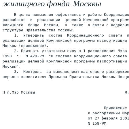
жилищного фонда Москвы
     В целях повышения эффективности работы Координацио
разработке  и  реализации  целевой Комплексной программ
жилищного  фонда  Москвы,  а  также  в связи с кадровым
структуре Правительства Москвы:

     1.  Утвердить  состав  Координационного  совета  п
реализации целевой Комплексной программы паспортизации 
Москвы (приложение).

     2. Признать утратившим силу п.1 распоряжения Мэра 
1998  г.  N 429-РМ  "О составе Координационного совета 
реализации целевой Комплексной программы паспортизации 
Москвы".

     3.  Контроль  за выполнением настоящего распоряжен
первого заместителя Премьера Правительства Москвы Швецо
П.п.Мэр Москвы                                       Ю.
                                            Приложение

                                     к распоряжению Мэр
                                     от 27 февраля 2001
                                     N 158-РМ
