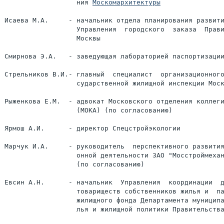
                  ния 
Москомархитектуры
Исаева М.А.     - начальник отдела планирования развити
                  Управления  городского  заказа  Прави
                  Москвы

Смирнова Э.А.   - заведующая лабораторией паспортизации
Стрельников В.И.- главный  специалист  организационного
                  сударственной жилищной инспекции Моск
Рыженкова Е.М.  - адвокат Московского отделения коллеги
                  (МОКА) (по согласованию)

Ярмош А.И.      - директор Спецстройэкологии

Марчук И.А.     - руководитель  перспективного развития
                  онной деятельности ЗАО "Мосстроймехан
                  (по согласованию)

Евсин А.Н.      - начальник  Управления  координации  д
                  товариществ собственников жилья и  па
                  жилищного фонда Департамента муниципа
                  лья и жилищной политики Правительства