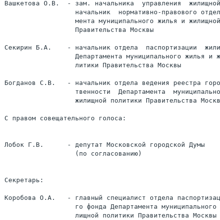
Вашкетова О.В.  - зам. начальника  управления  жилищной
                  начальник  нормативно-правового отдел
                  мента муниципального жилья и жилищной
                  Правительства Москвы

Секирин Б.А.    - начальник отдела  паспортизации  жили
                  Департамента муниципального жилья и ж
                  литики Правительства Москвы

Богданов С.В.   - начальник отдела ведения реестра горо
                  твенности  Департамента  муниципально
                  жилищной политики Правительства Москв
С правом совещательного голоса:

Лобок Г.В.      - депутат Московской городской Думы

                  (по согласованию)

Секретарь:

Коробова О.А.   - главный специалист отдела паспортизац
                  го фонда Департамента муниципального 