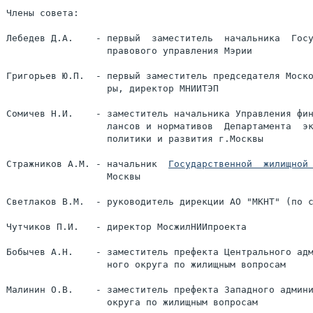
Члены совета:

Лебедев Д.А.    - первый  заместитель  начальника  Госу
                  правового управления Мэрии

Григорьев Ю.П.  - первый заместитель председателя Моско
                  ры, директор МНИИТЭП

Сомичев Н.И.    - заместитель начальника Управления фин
                  лансов и нормативов  Департамента  эк
                  политики и развития г.Москвы

Стражников А.М. - начальник  
Государственной  жилищной
                  Москвы

Светлаков В.М.  - руководитель дирекции АО "МКНТ" (по с
Чутчиков П.И.   - директор МосжилНИИпроекта

Бобычев А.Н.    - заместитель префекта Центрального адм
                  ного округа по жилищным вопросам

Малинин О.В.    - заместитель префекта Западного админи
                  округа по жилищным вопросам
