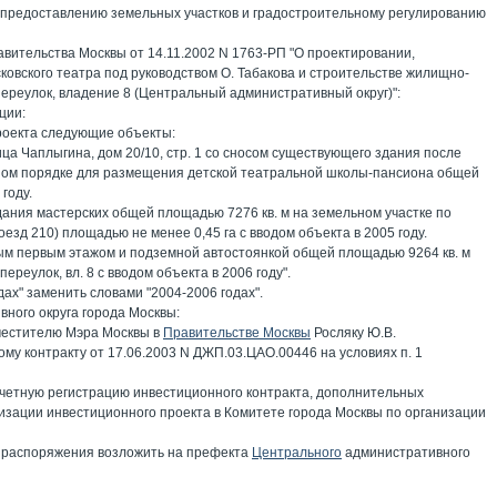
 предоставлению земельных участков и градостроительному регулированию
вительства Москвы от 14.11.2002 N 1763-РП "О проектировании,
ковского театра под руководством О. Табакова и строительстве жилищно-
ереулок, владение 8 (Центральный административный округ)":
ции:
проекта следующие объекты:
ица Чаплыгина, дом 20/10, стр. 1 со сносом существующего здания после
нном порядке для размещения детской театральной школы-пансиона общей
году.
дания мастерских общей площадью 7276 кв. м на земельном участке по
езд 210) площадью не менее 0,45 га с вводом объекта в 2005 году.
лым первым этажом и подземной автостоянкой общей площадью 9264 кв. м
реулок, вл. 8 с вводом объекта в 2006 году".
одах" заменить словами "2004-2006 годах".
ного округа города Москвы:
аместителю Мэра Москвы в
Правительстве Москвы
Росляку Ю.В.
му контракту от 17.06.2003 N ДЖП.03.ЦАО.00446 на условиях п. 1
учетную регистрацию инвестиционного контракта, дополнительных
лизации инвестиционного проекта в Комитете города Москвы по организации
о распоряжения возложить на префекта
Центрального
административного