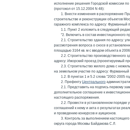
исполнение решения Городской комиссии по
(протокол от 15.12.2004 N 48):
1. Внести изменения в распоряжение Пра
строительстве и реконструкции объектов Мос
гаражного комплекса по адресу: Фурманный п
1.1. Пункт 2 изложить в следующей редак
"2. Включить в состав инвестиционного 
2.1. Строительство здания по адресу: ул
рассмотрения вопроса о сносе в установле
площадью 3164 кв. м с вводом объекта в 2006 
2.2. Строительство производственного з
адресу: Ижорский проезд (проектируемый про
2.3. Строительство жилого дома с нежи
на земельном участке по адресу: Фурманный пе
1.2. В пунктах 1 и 5.2 слова "2002-2005 г
2. Префекту
Центрального
административ
2.1. Представить на подпись первому з
дополнительное соглашение к инвестиционно
настоящего распоряжения.
2.2. Провести в установленном порядке 
соглашений к нему и акта о результатах реа
и проведению конкурсов и аукционов.
3. Контроль за выполнением настоящег
округа города Москвы Байдакова С.Л.