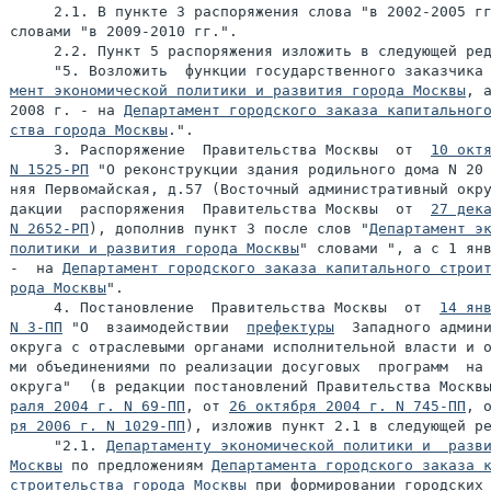
     2.1. В пункте 3 распоряжения слова "в 2002-2005 гг
словами "в 2009-2010 гг.".

     2.2. Пункт 5 распоряжения изложить в следующей ред
     "5. Возложить  функции государственного заказчика
мент экономической политики и развития города Москвы
, а
2008 г. - на 
Департамент городского заказа капитального
ства города Москвы
.".

     3. Распоряжение  Правительства Москвы  от  
10 октя
N 1525-РП
 "О реконструкции здания родильного дома N 20 
няя Первомайская, д.57 (Восточный административный окру
дакции  распоряжения  Правительства Москвы  от  
27 дека
N 2652-РП
), дополнив пункт 3 после слов "
Департамент эк
политики и развития города Москвы
" словами ", а с 1 янв
-  на 
Департамент городского заказа капитального строит
рода Москвы
".

     4. Постановление  Правительства Москвы  от  
14 янв
N 3-ПП
 "О  взаимодействии  
префектуры
  Западного админи
округа с отраслевыми органами исполнительной власти и о
ми объединениями по реализации досуговых  программ  на 
округа"  (в редакции постановлений Правительства Москв
раля 2004 г. N 69-ПП
, от 
26 октября 2004 г. N 745-ПП
, 
ря 2006 г. N 1029-ПП
), изложив пункт 2.1 в следующей ре
     "2.1. 
Департаменту экономической политики и  разви
Москвы
 по предложениям 
Департамента городского заказа к
строительства города Москвы
 при формировании городских 