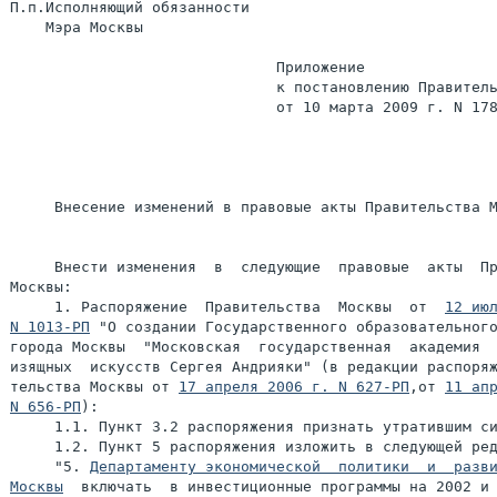
П.п.Исполняющий обязанности

    Мэра Москвы                                        
                              Приложение

                              к постановлению Правитель
                              от 10 марта 2009 г. N 178
     Внесение изменений в правовые акты Правительства М
     Внести изменения  в  следующие  правовые  акты  Пр
Москвы:

     1. Распоряжение  Правительства  Москвы  от  
12 июл
N 1013-РП
 "О создании Государственного образовательного
города Москвы  "Московская  государственная  академия  
изящных  искусств Сергея Андрияки" (в редакции распоряж
тельства Москвы от 
17 апреля 2006 г. N 627-РП
,от 
11 апр
N 656-РП
):

     1.1. Пункт 3.2 распоряжения признать утратившим си
     1.2. Пункт 5 распоряжения изложить в следующей ред
     "5. 
Департаменту экономической  политики  и  разви
Москвы
  включать  в инвестиционные программы на 2002 и 