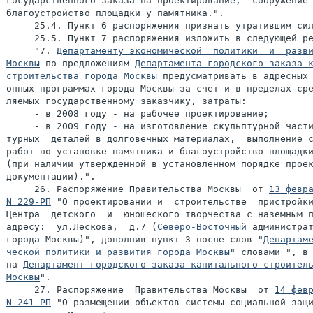
государственного заказа на проектирование,  сооружение 
благоустройство площадки у памятника.".

     25.4. Пункт 6 распоряжения признать утратившим сил
     25.5. Пункт 7 распоряжения изложить в следующей ре
     "7. 
Департаменту экономической  политики  и  разви
Москвы
 по предложениям 
Департамента городского заказа к
строительства города Москвы
 предусматривать в адресных 
онных программах города Москвы за счет и в пределах сре
ляемых государственному заказчику, затраты:

     - в 2008 году - на рабочее проектирование;

     - в 2009 году - на изготовление скульптурной части
турных  деталей в долговечных материалах,  выполнение с
работ по установке памятника и благоустройство площадки
(при наличии утвержденной в установленном порядке проек
документации).".

     26. Распоряжение Правительства Москвы  от 
13 февра
N 229-РП
 "О проектировании и  строительстве  пристройки
Центра  детского  и  юношеского творчества с наземным п
адресу:  ул.Лескова,  д.7 (
Северо-Восточный
 администрат
города Москвы)", дополнив пункт 3 после слов "
Департаме
ческой политики и развития города Москвы
" словами ", в 
на 
Департамент городского заказа капитального строитель
Москвы
".

     27. Распоряжение  Правительства Москвы  от 
14 февр
N 241-РП
 "О размещении объектов системы социальной защи