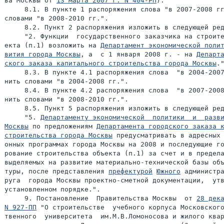
ва Москвы от 
13 марта 2007 г. N 404-РП
):

     8.1. В пункте 1 распоряжения слова "в 2007-2008 гг
словами "в 2008-2010 гг.".

     8.2. Пункт 2 распоряжения изложить в следующей ред
     "2. Функции  государственного заказчика на строите
екта (п.1) возложить на 
Департамент экономической полит
вития города Москвы
, а  с 1 января 2008 г. - на 
Департа
ского заказа капитального строительства города Москвы
."
     8.3. В пункте 4.1 распоряжения слова  "в 2004-2007
нить словами "в 2004-2008 гг.".

     8.4. В пункте 4.2 распоряжения слова  "в 2007-2008
нить словами "в 2008-2010 гг.".

     8.5. Пункт 5 распоряжения изложить в следующей ред
     "5. 
Департаменту экономической  политики  и  разви
Москвы
 по предложениям 
Департамента городского заказа к
строительства города Москвы
 предусматривать в адресных 
онных программах города Москвы на 2008 и последующие го
рование строительства объекта (п.1) за счет и в предела
выделяемых на развитие материально-технической базы объ
туры, после представления 
префектурой
Южного
 администра
руга  города Москвы проектно-сметной документации,  утв
установленном порядке.".

     9. Постановление  Правительства Москвы  от 
28 дека
N 927-ПП
 "О строительстве  учебного корпуса Московского
твенного  университета  им.М.В.Ломоносова и жилого квар