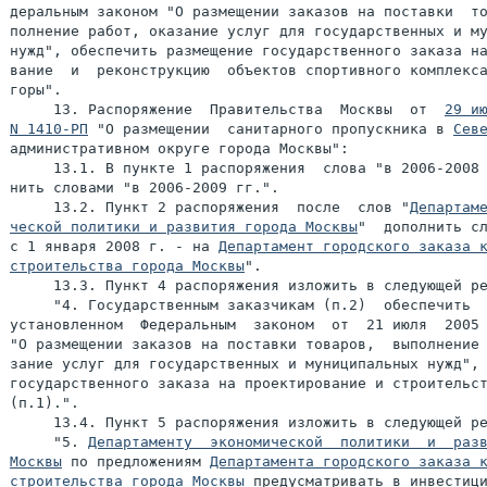
деральным законом "О размещении заказов на поставки  то
полнение работ, оказание услуг для государственных и му
нужд", обеспечить размещение государственного заказа на
вание  и  реконструкцию  объектов спортивного комплекса
горы".

     13. Распоряжение  Правительства  Москвы  от  
29 ию
N 1410-РП
 "О размещении  санитарного пропускника в 
Сев
административном округе города Москвы":

     13.1. В пункте 1 распоряжения  слова "в 2006-2008 
нить словами "в 2006-2009 гг.".

     13.2. Пункт 2 распоряжения  после  слов "
Департаме
ческой политики и развития города Москвы
"  дополнить сл
с 1 января 2008 г. - на 
Департамент городского заказа к
строительства города Москвы
".

     13.3. Пункт 4 распоряжения изложить в следующей ре
     "4. Государственным заказчикам (п.2)  обеспечить  
установленном  Федеральным  законом  от  21 июля  2005 
"О размещении заказов на поставки товаров,  выполнение 
зание услуг для государственных и муниципальных нужд", 
государственного заказа на проектирование и строительст
(п.1).".

     13.4. Пункт 5 распоряжения изложить в следующей ре
     "5. 
Департаменту  экономической  политики  и  разв
Москвы
 по предложениям 
Департамента городского заказа к
строительства города Москвы
 предусматривать в инвестици