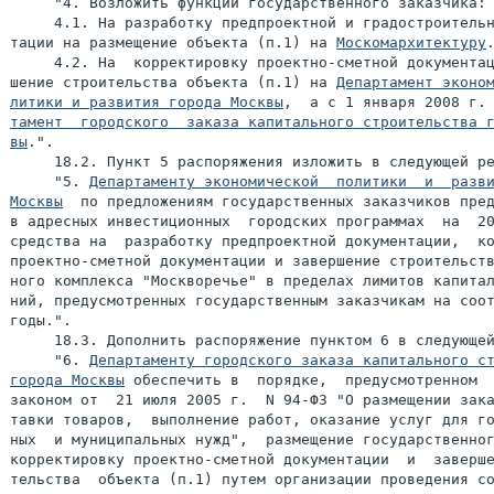
     "4. Возложить функции государственного заказчика:

     4.1. На разработку предпроектной и градостроительн
тации на размещение объекта (п.1) на 
Москомархитектуру
.
     4.2. На  корректировку проектно-сметной документац
шение строительства объекта (п.1) на 
Департамент эконом
литики и развития города Москвы
,  а с 1 января 2008 г.
тамент  городского  заказа капитального строительства г
вы
.".

     18.2. Пункт 5 распоряжения изложить в следующей ре
     "5. 
Департаменту экономической  политики  и  разви
Москвы
  по предложениям государственных заказчиков пред
в адресных инвестиционных  городских программах  на  20
средства на  разработку предпроектной документации,  ко
проектно-сметной документации и завершение строительств
ного комплекса "Москворечье" в пределах лимитов капитал
ний, предусмотренных государственным заказчикам на соот
годы.".

     18.3. Дополнить распоряжение пунктом 6 в следующей
     "6. 
Департаменту городского заказа капитального ст
города Москвы
 обеспечить в  порядке,  предусмотренном  
законом от  21 июля 2005 г.  N 94-ФЗ "О размещении зака
тавки товаров,  выполнение работ, оказание услуг для го
ных  и муниципальных нужд",  размещение государственног
корректировку проектно-сметной документации  и  заверше
тельства  объекта (п.1) путем организации проведения со