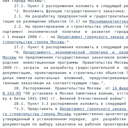
ния города Москвы":

     27.1. Пункт 2 распоряжения изложить в следующей ре
     "2. Возложить функции государственного заказчика:

     2.1. На разработку предпроектной и градостроительн
тации на размещение объектов (п.1) на 
Москомархитектур
     2.2. На проектирование и строительство объектов (п
партамент  экономической  политики  и  развития  города
с 1 января 2008 г. - на 
Департамент городского заказа к
строительства города Москвы
.".

     27.2. Пункт 6 распоряжения изложить в следующей ре
     "6. 
Департаменту  экономической  политики  и  разв
Москвы
 по предложениям государственных заказчиков включ
родские  инвестиционные программы  Правительства Москвы
2009 гг. затраты  на разработку градостроительной и  пр
документации, проектирование и строительство объектов (
делах лимитов капитальных  вложений,  предусматриваемых
твенным заказчикам на соответствующие годы.".

     28. Распоряжение  Правительства Москвы  от 
14 февр
N 243-РП
 "Об установке в Москве памятника воинам, отсто
ву в битве 1941-1942 гг. Великой Отечественной войны":

     28.1. Пункт 3.3 распоряжения изложить в следующей 
     "3.3. Представить в 
Департамент городского заказа 
го строительства города Москвы
 художественно-архитектур
утвержденный в установленном порядке,  для  разработки 
документации по выбору заказчика на рабочее проектирова