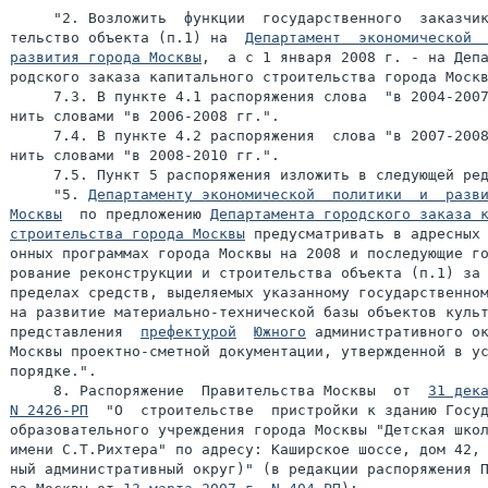
     "2. Возложить  функции  государственного  заказчик
тельство объекта (п.1) на  
Департамент  экономической  
развития города Москвы
,  а с 1 января 2008 г. - на Депа
родского заказа капитального строительства города Москв
     7.3. В пункте 4.1 распоряжения слова  "в 2004-2007
нить словами "в 2006-2008 гг.".

     7.4. В пункте 4.2 распоряжения  слова "в 2007-2008
нить словами "в 2008-2010 гг.".

     7.5. Пункт 5 распоряжения изложить в следующей ред
     "5. 
Департаменту экономической  политики  и  разви
Москвы
  по предложению 
Департамента городского заказа к
строительства города Москвы
 предусматривать в адресных 
онных программах города Москвы на 2008 и последующие го
рование реконструкции и строительства объекта (п.1) за 
пределах средств, выделяемых указанному государственном
на развитие материально-технической базы объектов культ
представления  
префектурой
Южного
 административного ок
Москвы проектно-сметной документации, утвержденной в ус
порядке.".

     8. Распоряжение  Правительства Москвы  от  
31 дека
N 2426-РП
  "О  строительстве  пристройки к зданию Госуд
образовательного учреждения города Москвы "Детская школ
имени С.Т.Рихтера" по адресу: Каширское шоссе, дом 42, 
ный административный округ)" (в редакции распоряжения П