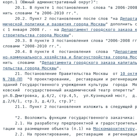
корп.1 (Южный административный округ)":

     20.1. В пункте 1 постановления  слова "в 2006-2008
нить словами "в 2006-2010 гг.".

     20.2. Пункт 2 постановления после слов "на 
Департа
мической политики и развития города Москвы
" дополнить с
с 1 января 2008 г. - на 
Департамент городского заказа к
строительства города Москвы
".

     20.3. В пункте 3 постановления слова "2006-2008 гг
словами "2008-2010 гг.".

     20.4. В пункте 4  постановления  слова  "
Департаме
но-коммунального хозяйства и благоустройства города Мо
нить  словами  "
Департамента городского заказа капиталь
тельства города Москвы
".

     21. Постановление Правительства Москвы  от 
10 октя
N 788-ПП
  "О проектировании,  реставрации и регенерации
зданий Государственного учреждения культуры  города  Мо
ковский  государственный академический театр оперетты" 
ул.Б.Дмитровка, д.6/2, стр.4,5,  ул.Кузнецкий мост,  д.
д.2/6/1, стр.3, д.4/3, стр.3":

     21.1. Пункт 2 постановления изложить в следующей р
     "2. Возложить функции государственного заказчика:

     2.1. На разработку предпроектной и градостроительн
тации на размещение объекта (п.1) на 
Москомархитектуру
.
     2.2. На проектирование,  реставрацию  и регенераци