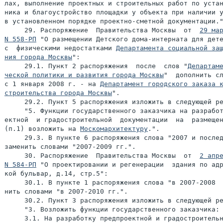
лах, выполнение проектных и строительных работ по устан
ника и благоустройство площадки у объекта при наличии у
в установленном порядке проектно-сметной документации."
     29. Распоряжение  Правительства Москвы  от  
29 мар
N 558-РП
 "О размещении Детского дома-интерната для дете
с  физическими недостатками 
Департамента социальной защ
ния города Москвы
":

     29.1. Пункт 2 распоряжения  после  слов "
Департаме
ческой политики и развития города Москвы
"  дополнить сл
с 1 января 2008 г. - на 
Департамент городского заказа к
строительства города Москвы
".

     29.2. Пункт 5 распоряжения изложить в следующей ре
     "5. Функции государственного заказчика на разработ
ектной  и градостроительной  документации  на  размещен
(п.1) возложить на 
Москомархитектуру
.".

     29.3. В пункте 6 распоряжения слова "2007 и послед
заменить словами "2007-2009 гг.".

     30. Распоряжение  Правительства Москвы  от  
2 апре
N 584-РП
 "О проектировании и регенерации  здания по адр
кой бульвар, д.14, стр.5":

     30.1. В пункте 1 распоряжения слова "в 2007-2008  
нить словами "в 2007-2010 гг.".

     30.2. Пункт 3 распоряжения изложить в следующей ре
     "3. Возложить функции государственного заказчика:

     3.1. На разработку предпроектной и градостроительн