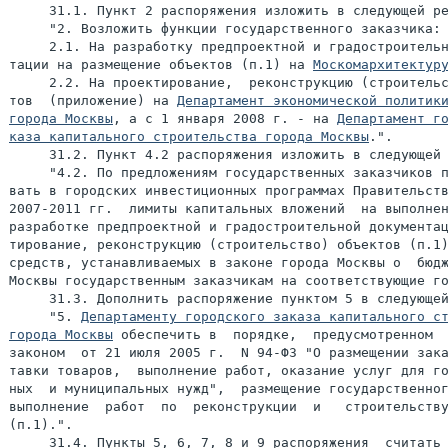
     31.1. Пункт 2 распоряжения изложить в следующей ре
     "2. Возложить функции государственного заказчика:

     2.1. На разработку предпроектной и градостроительн
тации на размещение объектов (п.1) на 
Москомархитектур
     2.2. На проектирование,  реконструкцию (строительс
тов  (приложение) на 
Департамент экономической политики
города Москвы
, а с 1 января 2008 г. - на 
Департамент го
каза капитального строительства города Москвы
.".

     31.2. Пункт 4.2 распоряжения изложить в следующей 
     "4.2. По предложениям государственных заказчиков п
вать в городских инвестиционных программах Правительств
2007-2011 гг.  лимиты капитальных вложений  на выполнен
разработке предпроектной и градостроительной документац
тирование, реконструкцию (строительство) объектов (п.1)
средств, устанавливаемых в законе города Москвы о  бюдж
Москвы государственным заказчикам на соответствующие го
     31.3. Дополнить распоряжение пунктом 5 в следующей
     "5. 
Департаменту городского заказа капитального ст
города Москвы
 обеспечить в  порядке,  предусмотренном  
законом  от 21 июля 2005 г.  N 94-ФЗ "О размещении зака
тавки товаров,  выполнение работ, оказание услуг для го
ных  и муниципальных нужд",  размещение государственног
выполнение  работ  по  реконструкции  и   строительству
(п.1).".

     31.4. Пункты 5, 6, 7, 8 и 9 распоряжения  считать 