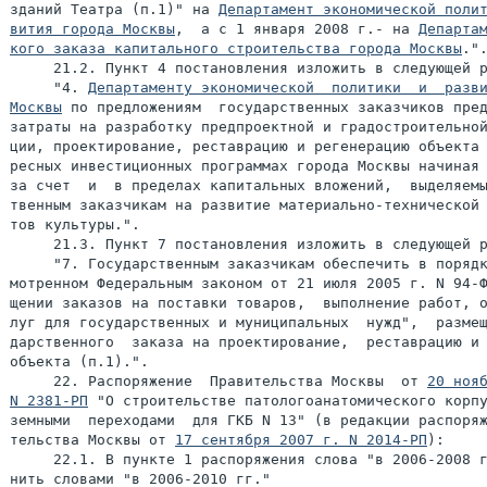
зданий Театра (п.1)" на 
Департамент экономической полит
вития города Москвы
,  а с 1 января 2008 г.- на 
Департам
кого заказа капитального строительства города Москвы
.".
     21.2. Пункт 4 постановления изложить в следующей р
     "4. 
Департаменту экономической  политики  и  разви
Москвы
 по предложениям  государственных заказчиков пред
затраты на разработку предпроектной и градостроительной
ции, проектирование, реставрацию и регенерацию объекта 
ресных инвестиционных программах города Москвы начиная 
за счет  и  в пределах капитальных вложений,  выделяемы
твенным заказчикам на развитие материально-технической 
тов культуры.".

     21.3. Пункт 7 постановления изложить в следующей р
     "7. Государственным заказчикам обеспечить в порядк
мотренном Федеральным законом от 21 июля 2005 г. N 94-Ф
щении заказов на поставки товаров,  выполнение работ, о
луг для государственных и муниципальных  нужд",  размещ
дарственного  заказа на проектирование,  реставрацию и 
объекта (п.1).".

     22. Распоряжение  Правительства Москвы  от 
20 нояб
N 2381-РП
 "О строительстве патологоанатомического корпу
земными  переходами  для ГКБ N 13" (в редакции распоряж
тельства Москвы от 
17 сентября 2007 г. N 2014-РП
):

     22.1. В пункте 1 распоряжения слова "в 2006-2008 г
нить словами "в 2006-2010 гг."
