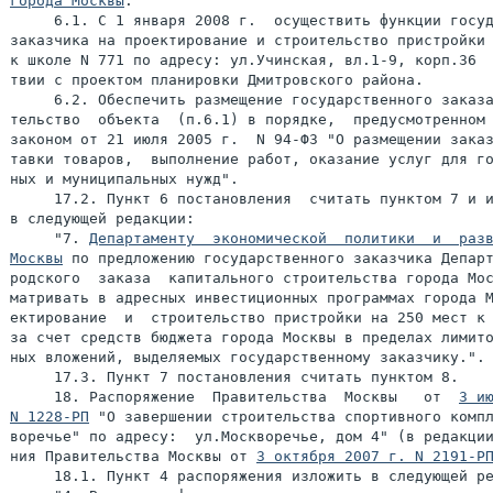
города Москвы
:

     6.1. С 1 января 2008 г.  осуществить функции госуд
заказчика на проектирование и строительство пристройки 
к школе N 771 по адресу: ул.Учинская, вл.1-9, корп.36  
твии с проектом планировки Дмитровского района.

     6.2. Обеспечить размещение государственного заказа
тельство  объекта  (п.6.1) в порядке,  предусмотренном 
законом от 21 июля 2005 г.  N 94-ФЗ "О размещении заказ
тавки товаров,  выполнение работ, оказание услуг для го
ных и муниципальных нужд".

     17.2. Пункт 6 постановления  считать пунктом 7 и и
в следующей редакции:

     "7. 
Департаменту  экономической  политики  и  разв
Москвы
 по предложению государственного заказчика Департ
родского  заказа  капитального строительства города Мос
матривать в адресных инвестиционных программах города М
ектирование  и  строительство пристройки на 250 мест к 
за счет средств бюджета города Москвы в пределах лимито
ных вложений, выделяемых государственному заказчику.".

     17.3. Пункт 7 постановления считать пунктом 8.

     18. Распоряжение  Правительства  Москвы   от  
3 ию
N 1228-РП
 "О завершении строительства спортивного компл
воречье" по адресу:  ул.Москворечье, дом 4" (в редакции
ния Правительства Москвы от 
3 октября 2007 г. N 2191-Р
     18.1. Пункт 4 распоряжения изложить в следующей ре