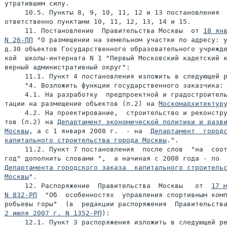
утратившим силу.

     10.5. Пункты 8, 9, 10, 11, 12 и 13 постановления  
ответственно пунктами 10, 11, 12, 13, 14 и 15.

     11. Постановление  Правительства Москвы  от 
18 янв
N 26-ПП
 "О размещении на земельном участке по адресу: у
д.30 объектов Государственного образовательного учрежде
кой  школы-интерната N 1 "Первый Московский кадетский к
верный административный округ":

     11.1. Пункт 4 постановления изложить в следующей р
     "4. Возложить функции государственного заказчика:

     4.1. На разработку  предпроектной и градостроитель
тации на размещение объектов (п.2) на 
Москомархитектур
     4.2. На проектирование,  строительство и реконстру
тов (п.2) на 
Департамент экономической политики и разви
Москвы
, а с 1 января 2008 г.  - на  
Департамент  городс
капитального строительства города Москвы
.".

     11.2. Пункт 7 постановления  после слов  "на  соот
Департамента городского заказа  капитального строительс
Москвы
".

     12. Распоряжение  Правительства  Москвы   от  
17 м
N 832-РП
  "Об  особенностях  управления спортивным комп
2 июля 2007 г. N 1352-РП
):

     12.1. Пункт 3 распоряжения изложить в следующей ре