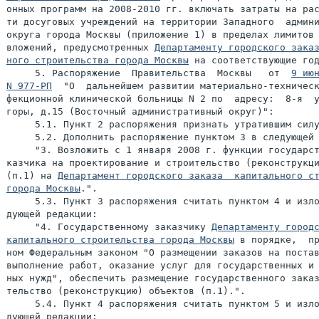
онных программ на 2008-2010 гг. включать затраты на рас
ти досуговых учреждений на территории Западного  админи
округа города Москвы (приложение 1) в пределах лимитов 
вложений, предусмотренных 
Департаменту городского заказ
ного строительства города Москвы
 на соответствующие год
     5. Распоряжение  Правительства  Москвы   от  
9 июн
N 977-РП
  "О  дальнейшем развитии материально-техническ
фекционной клинической больницы N 2 по  адресу:  8-я  у
горы, д.15 (Восточный административный округ)":

     5.1. Пункт 2 распоряжения признать утратившим силу
     5.2. Дополнить распоряжение пунктом 3 в следующей 
     "3. Возложить с 1 января 2008 г. функции государст
казчика на проектирование и строительство (реконструкци
(п.1) на 
Департамент городского заказа  капитального ст
города Москвы
.".

     5.3. Пункт 3 распоряжения считать пунктом 4 и изло
дующей редакции:

     "4. Государственному заказчику 
Департаменту городс
капитального строительства города Москвы
 в порядке,  пр
ном Федеральным законом "О размещении заказов на постав
выполнение работ, оказание услуг для государственных и 
ных нужд", обеспечить размещение государственного заказ
тельство (реконструкцию) объектов (п.1).".

     5.4. Пункт 4 распоряжения считать пунктом 5 и изло
дующей редакции:
