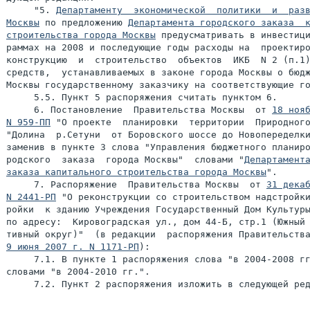
     "5. 
Департаменту  экономической  политики  и  разв
Москвы
 по предложению 
Департамента городского заказа  к
строительства города Москвы
 предусматривать в инвестици
раммах на 2008 и последующие годы расходы на  проектиро
конструкцию  и  строительство  объектов  ИКБ  N 2 (п.1)
средств,  устанавливаемых в законе города Москвы о бюдж
Москвы государственному заказчику на соответствующие го
     5.5. Пункт 5 распоряжения считать пунктом 6.

     6. Постановление  Правительства Москвы  от 
18 нояб
N 959-ПП
 "О проекте  планировки  территории  Природного
"Долина  р.Сетуни  от Боровского шоссе до Новопеределки
заменив в пункте 3 слова "Управления бюджетного планиро
родского  заказа  города Москвы"  словами "
Департамента
заказа капитального строительства города Москвы
".

     7. Распоряжение  Правительства Москвы  от 
31 декаб
N 2441-РП
 "О реконструкции со строительством надстройки
ройки  к зданию Учреждения Государственный Дом Культуры
по адресу:  Кировоградская ул., дом 44-Б, стр.1 (Южный 
9 июня 2007 г. N 1171-РП
):

     7.1. В пункте 1 распоряжения слова "в 2004-2008 гг
словами "в 2004-2010 гг.".

     7.2. Пункт 2 распоряжения изложить в следующей ред