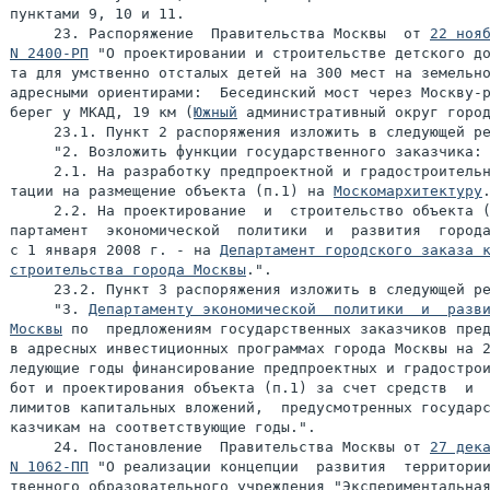
пунктами 9, 10 и 11.

     23. Распоряжение  Правительства Москвы  от 
22 нояб
N 2400-РП
 "О проектировании и строительстве детского до
та для умственно отсталых детей на 300 мест на земельно
адресными ориентирами:  Бесединский мост через Москву-р
берег у МКАД, 19 км (
Южный
 административный округ город
     23.1. Пункт 2 распоряжения изложить в следующей ре
     "2. Возложить функции государственного заказчика:

     2.1. На разработку предпроектной и градостроительн
тации на размещение объекта (п.1) на 
Москомархитектуру
.
     2.2. На проектирование  и  строительство объекта (
партамент  экономической  политики  и  развития  города
с 1 января 2008 г. - на 
Департамент городского заказа к
строительства города Москвы
.".

     23.2. Пункт 3 распоряжения изложить в следующей ре
     "3. 
Департаменту экономической  политики  и  разви
Москвы
 по  предложениям государственных заказчиков пред
в адресных инвестиционных программах города Москвы на 2
ледующие годы финансирование предпроектных и градострои
бот и проектирования объекта (п.1) за счет средств  и  
лимитов капитальных вложений,  предусмотренных государс
казчикам на соответствующие годы.".

     24. Постановление  Правительства Москвы от 
27 дека
N 1062-ПП
 "О реализации концепции  развития  территории
твенного образовательного учреждения "Экспериментальная