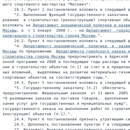
шего спортивного мастерства "Москвич":

     24.1. Пункт 2 постановления изложить в следующей р
     "2. Выполнение функций государственного заказчика 
рование  и строительство (реконструкцию) спортивных объ
возложить на 
Департамент экономической политики и разви
Москвы
, а  с 1 января  2008 г. - на 
Департамент  городс
капитального строительства города Москвы
.".

     24.2. Пункт 4 постановления изложить в следующей р
     "4. 
Департаменту экономической  политики  и  разви
Москвы
 по предложению  
Департамента городского заказа к
строительства города Москвы
 предусматривать в Адресной 
онной программе на 2008 и последующие годы расходы на п
ние и строительство объектов (п.1) за счет и в пределах
ных вложений,  выделяемых на развитие материально-техни
спортивных объектов на соответствующие годы.".

     24.3. Пункт 5 постановления изложить в следующей р
     "5. Государственному заказчику (п.2)  обеспечить  
предусмотренном  Федеральным законом  от 21 июля  2005 
зание услуг для государственных и муниципальных нужд", 
государственного заказа на выполнение работ по строител
конструкции) объектов (п.1).".

     24.4. Пункт 6 постановления признать утратившим си
     24.5. Дополнить постановление пунктом 7 в следующе
     "7. Возложить функции государственного заказчика н