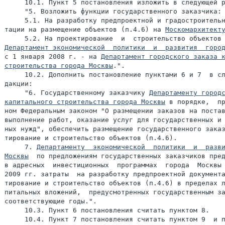
     10.1. Пункт 5 постановления изложить в следующей р
     "5. Возложить функции государственного заказчика:

     5.1. На разработку предпроектной и градостроительн
тации на размещение объектов (п.4.6) на 
Москомархитект
Департамент экономической  политики  и  развития  горо
с 1 января 2008 г. - на 
Департамент городского заказа к
строительства города Москвы
.".

     10.2. Дополнить постановление пунктами 6 и 7  в сл
дакции:

     "6. Государственному заказчику 
Департаменту городс
капитального строительства города Москвы
 в порядке,  пр
ном Федеральным законом "О размещении заказов на постав
выполнение работ, оказание услуг для государственных и 
ных нужд", обеспечить размещение государственного заказ
тирование и строительство объектов (п.4.6).

     7. 
Департаменту  экономической  политики  и  разви
Москвы
  по предложениям государственных заказчиков пред
в адресных  инвестиционных  программах  города  Москвы 
2009 гг. затраты  на разработку предпроектной документа
тирование и строительство объектов (п.4.6) в пределах л
питальных вложений,  предусмотренных государственным за
соответствующие годы.".

     10.3. Пункт 6 постановления считать пунктом 8.

     10.4. Пункт 7 постановления считать пунктом 9  и п