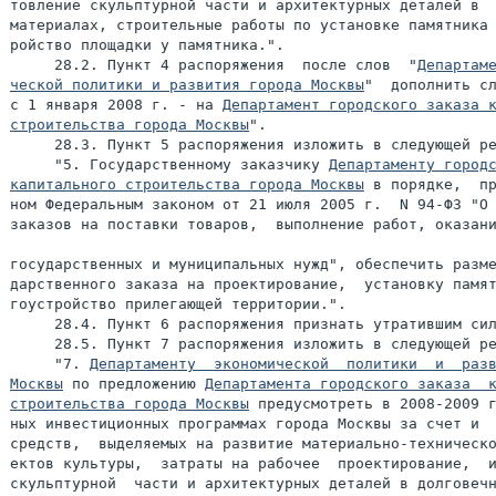
товление скульптурной части и архитектурных деталей в  
материалах, строительные работы по установке памятника 
ройство площадки у памятника.".

     28.2. Пункт 4 распоряжения  после слов  "
Департаме
ческой политики и развития города Москвы
"  дополнить сл
с 1 января 2008 г. - на 
Департамент городского заказа к
строительства города Москвы
".

     28.3. Пункт 5 распоряжения изложить в следующей ре
     "5. Государственному заказчику 
Департаменту городс
капитального строительства города Москвы
 в порядке,  пр
ном Федеральным законом от 21 июля 2005 г.  N 94-ФЗ "О 
заказов на поставки товаров,  выполнение работ, оказани
государственных и муниципальных нужд", обеспечить разме
дарственного заказа на проектирование,  установку памят
гоустройство прилегающей территории.".

     28.4. Пункт 6 распоряжения признать утратившим сил
     28.5. Пункт 7 распоряжения изложить в следующей ре
     "7. 
Департаменту  экономической  политики  и  разв
Москвы
 по предложению 
Департамента городского заказа  к
строительства города Москвы
 предусмотреть в 2008-2009 г
ных инвестиционных программах города Москвы за счет и  
средств,  выделяемых на развитие материально-техническо
ектов культуры,  затраты на рабочее  проектирование,  и
скульптурной  части и архитектурных деталей в долговечн