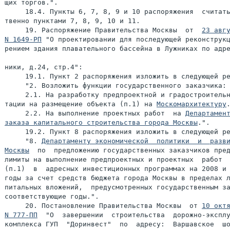
щих торгов.".

     18.4. Пункты 6, 7, 8, 9 и 10 распоряжения  считать
твенно пунктами 7, 8, 9, 10 и 11.

     19. Распоряжение Правительства Москвы  от  
23 авгу
N 1649-РП
 "О проектировании для последующей реконструкц
рением здания плавательного бассейна в Лужниках по адре
ники, д.24, стр.4":

     19.1. Пункт 2 распоряжения изложить в следующей ре
     "2. Возложить функции государственного заказчика:

     2.1. На разработку предпроектной и градостроительн
тации на размещение объекта (п.1) на 
Москомархитектуру
.
     2.2. На выполнение проектных работ  на 
Департамент
заказа капитального строительства города Москвы
.".

     19.2. Пункт 8 распоряжения изложить в следующей ре
     "8. 
Департаменту экономической  политики  и  разви
Москвы
  по  предложению государственных заказчиков пред
лимиты на выполнение предпроектных и проектных  работ  
(п.1)  в  адресных инвестиционных программах на 2008 и 
годы за счет средств бюджета города Москвы в пределах л
питальных вложений,  предусмотренных государственным за
соответствующие годы.".

     20. Постановление Правительства Москвы  от 
10 октя
N 777-ПП
  "О  завершении  строительства  дорожно-эксплу
комплекса ГУП  "Доринвест"  по  адресу:  Варшавское  шо