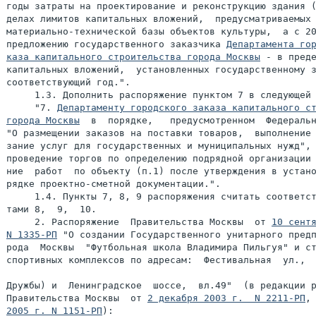
годы затраты на проектирование и реконструкцию здания (
делах лимитов капитальных вложений,  предусматриваемых 
материально-технической базы объектов культуры,  а с 20
предложению государственного заказчика 
Департамента гор
каза капитального строительства города Москвы
 - в преде
капитальных вложений,  установленных государственному з
соответствующий год.".

     1.3. Дополнить распоряжение пунктом 7 в следующей 
     "7. 
Департаменту городского заказа капитального ст
города Москвы
  в  порядке,   предусмотренном  Федеральн
"О размещении заказов на поставки товаров,  выполнение 
зание услуг для государственных и муниципальных нужд", 
проведение торгов по определению подрядной организации 
ние  работ  по объекту (п.1) после утверждения в устано
рядке проектно-сметной документации.".

     1.4. Пункты 7, 8, 9 распоряжения считать соответст
тами 8,  9,  10.

     2. Распоряжение  Правительства Москвы  от 
10 сентя
N 1335-РП
 "О создании Государственного унитарного предп
рода  Москвы  "Футбольная школа Владимира Пильгуя" и ст
спортивных комплексов по адресам:  Фестивальная  ул.,  
Дружбы) и  Ленинградское  шоссе,  вл.49"  (в редакции р
Правительства Москвы  от 
2 декабря 2003 г.  N 2211-РП
,
2005 г. N 1151-РП
):
