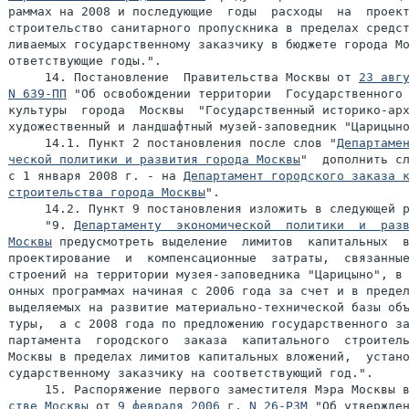
раммах на 2008 и последующие  годы  расходы  на  проект
строительство санитарного пропускника в пределах средст
ливаемых государственному заказчику в бюджете города Мо
ответствующие годы.".

     14. Постановление  Правительства Москвы от 
23 авгу
N 639-ПП
 "Об освобождении территории  Государственного 
культуры  города  Москвы  "Государственный историко-арх
художественный и ландшафтный музей-заповедник "Царицыно
     14.1. Пункт 2 постановления после слов "
Департамен
ческой политики и развития города Москвы
"  дополнить сл
с 1 января 2008 г. - на 
Департамент городского заказа к
строительства города Москвы
".

     14.2. Пункт 9 постановления изложить в следующей р
     "9. 
Департаменту  экономической  политики  и  разв
Москвы
 предусмотреть выделение  лимитов  капитальных  в
проектирование  и  компенсационные  затраты,  связанные
строений на территории музея-заповедника "Царицыно", в 
онных программах начиная с 2006 года за счет и в предел
выделяемых на развитие материально-технической базы объ
туры,  а с 2008 года по предложению государственного за
партамента  городского  заказа  капитального  строитель
Москвы в пределах лимитов капитальных вложений,  устано
сударственному заказчику на соответствующий год.".

     15. Распоряжение первого заместителя Мэра Москвы 
стве Москвы
 от 
9 февраля 2006 г. N 26-РЗМ
 "Об утвержден