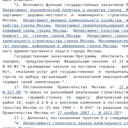
Департамент экономической политики и развития города  
партамент  дорожно-мостового  и  инженерного  строитель
Москвы,  
Департамент жилищно-коммунального хозяйства  и
ройства города Москвы
, 
Департамент природопользования и
ружающей среды города Москвы
,  
Департамент культуры го
Комитет  по  туризму города Москвы
,  
Департамент городс
капитального строительства города Москвы
, 
Москомархите
тет рекламы, информации и оформления города Москвы
, пре
ного административного округа города Москвы.

     Государственным заказчикам Программы  обеспечить п
порядке,  предусмотренном  Федеральным законом  от 21 и
N 94-ФЗ "О размещении заказов на поставки товаров,  вып
бот,  оказание услуг для государственных  и  муниципаль
торгов по выбору организаций - исполнителей мероприятий
твующих своей компетенции.".

     17. Постановление  Правительства  Москвы  от  
27 и
N 427-ПП
 "О мерах по дальнейшей реализации строительств
гоэтажных  гаражей-стоянок  по  адресу:  Дмитровский ра
район 18, корп.А и Б и о внесении изменения в постановл
тельства Москвы от 25 мая 1999 г. N 455" (в редакции по
Правительства Москвы от 
27 ноября 2007 г. N 1011-ПП
     17.1. Дополнить постановление пунктом 6 в следующе
     "6. 
Департаменту городского заказа капитального ст