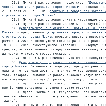
     22.2. Пункт 2 распоряжения  после слов  "
Департаме
ческой политики и развития города Москвы
"  дополнить сл
с 1 января 2008 г. - на 
Департамент городского заказа к
строительства города Москвы
".

     22.3. Пункт 6 распоряжения считать утратившим силу
     22.4. Пункт 7 распоряжения изложить в следующей ре
     "7. 
Департаменту  экономической  политики  и  разв
Москвы
 по предложениям 
Департамента городского заказа к
строительства города Москвы
 предусматривать в инвестици
раммах на 2008 и последующие годы затраты на строительс
(п.1)  и  снос  существующего  строения  6  (корпус  9)
средств, устанавливаемых государственному заказчику в з
да Москвы о бюджете города Москвы.".

     22.5. Дополнить распоряжение пунктом 8 в следующей
     "8. 
Департаменту городского заказа капитального ст
города Москвы
 обеспечить в  порядке,  предусмотренном  
законом  от 21 июля 2005 г.  N 94-ФЗ "О размещении зака
тавки товаров,  выполнение работ, оказание услуг для го
ных и муниципальных нужд", размещение государственного 
     - на  право заключения государственного контракта 
ние функций заказчика на строительство объекта;

     - на  право  заключения  государственного контракт
тельство объекта (п.1) после утверждения проектно-сметн
тации.".

     22.6. Пункты 8, 9 и 10  распоряжения  считать  соо