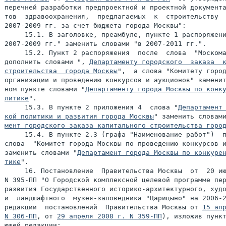
перечней разработки предпроектной и проектной документа
тов  здравоохранения,  предлагаемых  к  строительству  
2007-2009 гг. за счет бюджета города Москвы":

     15.1. В заголовке, преамбуле, пункте 1 распоряжени
2007-2009 гг." заменить словами "в 2007-2011 гг.".

     15.2. Пункт 2 распоряжения  после  слова  "Москома
дополнить словами ", 
Департаменту городского  заказа  к
строительства  города Москвы
",  а слова "Комитету город
организации и проведению конкурсов и аукционов" заменит
ном пункте словами "
Департаменту города Москвы по конку
литике
".

     15.3. В пункте 2 приложения 4  слова "
Департамент 
кой политики и развития города Москвы
" заменить словам
мент городского заказа капитального строительства горо
     15.4. В пункте 2.3 (графа "Наименование работ")  п
слова  "Комитет города Москвы по проведению конкурсов и
заменить словами "
Департамент города Москвы по конкурен
тике
".

     16. Постановление  Правительства Москвы  от  20 ию
N 395-ПП "О Городской комплексной целевой программе пер
развития Государственного историко-архитектурного, худо
и  ландшафтного  музея-заповедника "Царицыно" на 2006-2
редакции  постановлений  Правительства Москвы от 
15 апр
N 306-ПП
, от 
29 апреля 2008 г. N 359-ПП
), изложив пункт
ющей редакции:
