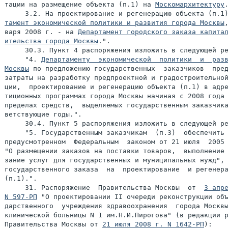
тации на размещение объекта (п.1) на 
Москомархитектуру
.
     3.2. На проектирование и регенерацию объекта (п.1
тамент экономической политики и развития города Москвы
варя 2008 г. - на 
Департамент городского заказа капитал
ительства города Москвы
.".

     30.3. Пункт 4 распоряжения изложить в следующей ре
     "4. 
Департаменту  экономической  политики  и  разв
Москвы
 по предложению государственных  заказчиков  пред
затраты на разработку предпроектной и градостроительной
ции,  проектирование и регенерацию объекта (п.1) в адре
тиционных программах города Москвы начиная с 2008 года 
пределах средств,  выделяемых государственным заказчика
ветствующие годы.".

     30.4. Пункт 5 распоряжения изложить в следующей ре
     "5. Государственным заказчикам  (п.3)  обеспечить 
предусмотренном  Федеральным  законом от 21 июля  2005 
"О размещении заказов на поставки товаров,  выполнение 
зание услуг для государственных и муниципальных нужд", 
государственного заказа  на  проектирование  и регенера
(п.1).".

     31. Распоряжение  Правительства Москвы  от  
3 апре
N 597-РП
 "О проектировании II очереди реконструкции объ
дарственного  учреждения здравоохранения  города Москвы
клинической больницы N 1 им.Н.И.Пирогова" (в редакции р
Правительства Москвы от 
21 июля 2008 г. N 1642-РП
):
