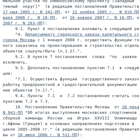
17 мая 2005 г. N 342-ПП
, от 
22 ноября 2005 г.  N 916-П
варя 2006 г.  N 18-ПП
,  от 
16 января 2007 г. N 16-ПП
, 
2007 г. N 263-ПП
):

     9.1. Пункт 4 постановления изложить в следующей ре
     "4. 
Департаменту городского заказа капитального ст
города Москвы
 с 1 января 2008 г. осуществить функции го
ного заказчика на проектирование и строительство отдель
объектов соцкультбыта (п.1.2).".

     9.2. В пункте 7 постановления  слова  "по  заявке 
исключить.

     9.3. Дополнить постановление пунктом 7.1  в следую
ции:

     "7.1. Осуществить функции  государственного заказч
работку предпроектной и градостроительной документации 
ние объектов (п.1).".

     9.4. Пункты  7.1  и  7.2 постановления считать соо
пунктами 7.2 и 7.3.

     10. Постановление Правительства Москвы  от 
28 дека
N 943-ПП
 "Об итогах выступления московских спортсменов 
сборной  команды  России  на  Играх  ХХVIII  Олимпиады 
г.Афины (Греция) и основных направлениях подготовки в  
цикле 2005-2008 гг." (в редакции постановления Правител
вы от 
18 июля 2006 г. N 531-ПП
):
