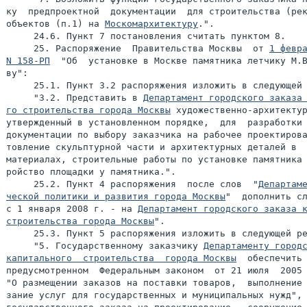
ку  предпроектной  документации  для строительства (рек
объектов (п.1) на 
Москомархитектуру
.".

     24.6. Пункт 7 постановления считать пунктом 8.

     25. Распоряжение  Правительства Москвы  от 
1 февра
N 158-РП
  "Об  установке в Москве памятника летчику М.В
ву":

     25.1. Пункт 3.2 распоряжения изложить в следующей 
     "3.2. Представить в 
Департамент городского заказа 
го строительства города Москвы
 художественно-архитектур
утвержденный в установленном порядке,  для  разработки 
документации по выбору заказчика на рабочее проектирова
товление скульптурной части и архитектурных деталей в  
материалах, строительные работы по установке памятника 
ройство площадки у памятника.".

     25.2. Пункт 4 распоряжения  после слов  "
Департаме
ческой политики и развития города Москвы
"  дополнить сл
с 1 января 2008 г. - на 
Департамент городского заказа к
строительства города Москвы
".

     25.3. Пункт 5 распоряжения изложить в следующей ре
     "5. Государственному заказчику 
Департаменту городс
капитального  строительства  города Москвы
  обеспечить 
предусмотренном  Федеральным законом  от 21 июля  2005 
"О размещении заказов на поставки товаров,  выполнение 
зание услуг для государственных и муниципальных нужд", 