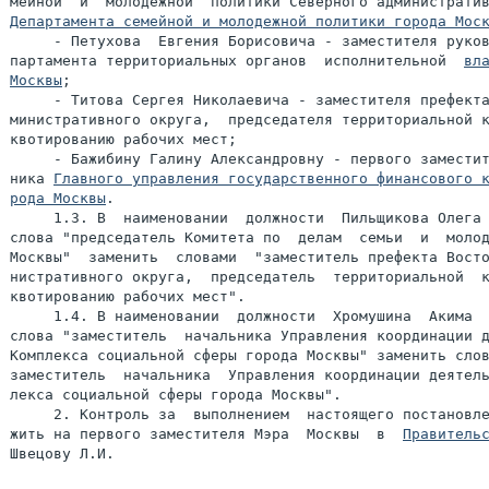
Департамента семейной и молодежной политики города Мос
     - Петухова  Евгения Борисовича - заместителя руков
партамента территориальных органов  исполнительной  
вла
Москвы
;

     - Титова Сергея Николаевича - заместителя префекта
министративного округа,  председателя территориальной к
квотированию рабочих мест;

     - Бажибину Галину Александровну - первого заместит
ника 
Главного управления государственного финансового к
рода Москвы
.

     1.3. В  наименовании  должности  Пильщикова Олега 
слова "председатель Комитета по  делам  семьи  и  молод
Москвы"  заменить  словами  "заместитель префекта Восто
нистративного округа,  председатель  территориальной  к
квотированию рабочих мест".

     1.4. В наименовании  должности  Хромушина  Акима  
слова "заместитель  начальника Управления координации д
Комплекса социальной сферы города Москвы" заменить слов
заместитель  начальника  Управления координации деятель
лекса социальной сферы города Москвы".

     2. Контроль за  выполнением  настоящего постановле
жить на первого заместителя Мэра  Москвы  в  
Правитель
Швецову Л.И.
