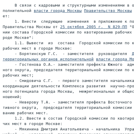
     В связи с кадровыми и структурными изменениями в о
полнительной 
власти города Москвы
Правительство Москвы
ет:

     1. Внести  следующие  изменения  в приложение к по
Правительства Москвы от 
25 октября 2005 г.  N 829-ПП
 "О
нии состава Городской комиссии по квотированию рабочих 
роде Москве":

     1.1. Вывести  из  состава  Городской комиссии по к
рабочих мест в городе Москве:

     - Борятинскую Г.С.  - заместителя  руководителя  
территориальных органов исполнительной
власти города М
     - Гостенова О.А.- заместителя префекта Южного  адм
ного округа, председателя территориальной комиссии по к
рабочих мест;

     - Смидовича С.Г.  - первого заместителя начальника
координации деятельности Комплекса развития  научно-про
ного потенциала города Москвы,  межрегиональных и общес
ношений;

     - Неверову Т.А. - заместителя префекта Восточного 
тивного округа,  председателя территориальной комиссии 
ванию рабочих мест.

     1.2. Ввести в состав Городской комиссии по квотиро
чих мест в городе Москве:

     - Мякинина Дмитрия Анатольевича - начальника  Упра