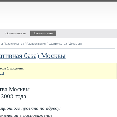
Органы власти
Правовые акты
ты Правительства
/
Распоряжения Правительства
/ Документ
ативная база) Москвы
ещё 1 документ.
ицы
.
тва Москвы
 2008 года
иционного проекта по адресу:
изменений в распоряжение