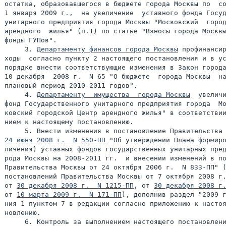
остатка, образовавшегося в бюджете города Москвы по  со
1 января 2009 г.,  на увеличение  уставного фонда Госуд
унитарного предприятия города Москвы "Московский  город
арендного  жилья" (п.1) по статье "Взносы города Москвы
фонды ГУПов".

     3. 
Департаменту финансов города Москвы
 профинансир
ходы  согласно пункту 2 настоящего постановления и в ус
порядке внести соответствующие изменения в Закон города
10 декабря  2008 г.  N 65 "О бюджете  города Москвы  на
плановый период 2010-2011 годов".

     4. 
Департаменту  имущества  города Москвы
  увеличи
фонд Государственного унитарного предприятия города  Мо
ковский городской Центр арендного жилья" в соответствии
нием к настоящему постановлению.

24 июня 2008 г.  N 550-ПП
 "Об утверждении Плана формиро
личения) уставных фондов государственных унитарных пред
рода Москвы на 2008-2011 гг.  и внесении изменений в по
Правительства Москвы от 24 октября 2006 г.  N 833-ПП" (
постановлений Правительства Москвы от 7 октября 2008 г.
от 
30 декабря 2008 г.  N 1215-ПП
, от 
30 декабря 2008 г
от 
10 марта 2009 г.  N 171-ПП
), дополнив раздел "2009 г
ния 1 пунктом 7 в редакции согласно приложению к настоя
новлению.

     6. Контроль за выполнением настоящего постановлени