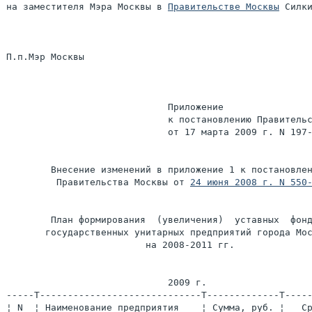
на заместителя Мэра Москвы в 
Правительстве Москвы
 Силки
П.п.Мэр Москвы                                         
                             Приложение

                             к постановлению Правительс
                             от 17 марта 2009 г. N 197-
        Внесение изменений в приложение 1 к постановлен
         Правительства Москвы от 
24 июня 2008 г. N 550
        План формирования  (увеличения)  уставных  фонд
       государственных унитарных предприятий города Мос
                         на 2008-2011 гг.

                             2009 г.

-----T-----------------------------T-------------T-----
¦ N  ¦ Наименование предприятия    ¦ Сумма, руб. ¦   Ср