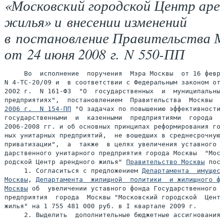
«Московский городской Центр аре
жилья» и внесении изменений
в постановление Правительства 
от 24 июня 2008 г. N 550-ПП
     Во  исполнение  поручения  Мэра Москвы  от 16 февр
N 4-ТС-20/09 и  в соответствии с Федеральным законом от
2002 г.  N 161-ФЗ  "О  государственных  и  муниципальны
предприятиях",  постановлением  Правительства  Москвы 
2006 г.  N 154-ПП
 "О задачах по повышению эффективности
государственными  и  казенными  предприятиями  города  
2006-2008 гг. и об основных принципах реформирования го
ных унитарных предприятий,  не вошедших в среднесрочную
приватизации",  а  также  в целях увеличения уставного 
дарственного унитарного предприятия города Москвы  "Мос
родской Центр арендного жилья" 
Правительство Москвы
 пос
     1. Согласиться с предложением 
Департамента  имущес
Москвы
, 
Департамента  жилищной  политики  и жилищного ф
Москвы
 об  увеличении уставного фонда Государственного 
предприятия  города  Москвы "Московский городской  Цент
жилья" на 1 755 481 000 руб. в I квартале 2009 г.

     2. Выделить  дополнительные бюджетные ассигнования