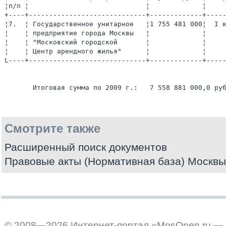
¦п/п ¦                             ¦             ¦     
+----+-----------------------------+-------------+-----
¦7.  ¦ Государственное унитарное   ¦1 755 481 000¦  I к
¦    ¦ предприятие города Москвы   ¦             ¦     
¦    ¦ "Московский городской       ¦             ¦     
¦    ¦ Центр арендного жилья"      ¦             ¦     
L----+-----------------------------+-------------+-----
Смотрите также
Расширенный поиск документов
Правовые акты (Нормативная база) Москвы
© 2008—2026 Интернет-портал «MosOpen.ru — 