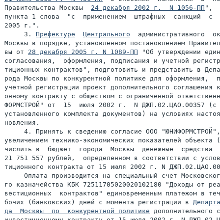
Правительства Москвы  
24 декабря 2002 г.  N 1056-ПП
",  
пункта 1 слова  "с  применением  штрафных  санкций  с  
2005 г.".

     3. 
Префектуре
Центрального
  административного  ок
Москвы в порядке, установленном постановлением Правител
вы от 
28 декабря 2005 г. N 1089-ПП
 "Об утверждении един
согласования,  оформления, подписания и учетной регистр
тиционных контрактов", подготовить и представить в Депа
рода Москвы по конкурентной политике для оформления,  п
учетной регистрации проект дополнительного соглашения к
онному контракту с обществом с ограниченной ответственн
ФОРМСТРОЙ" от  15  июля 2002 г.  N ДЖП.02.ЦАО.00357 (с 
установленного комплекта документов) на условиях настоя
новления.

     4. Принять к сведению согласие ООО "ЮНИФОРМСТРОЙ",
увеличением технико-экономических показателей объекта (
числить в  бюджет  города  Москвы  денежные  средства  
21 751 557 рублей,  определенном в соответствии с услов
тиционного контракта от 15 июля 2002 г. N ДЖП.02.ЦАО.00
     Оплата производится на специальный счет Московског
го казначейства КБК 72511705020020102180 "Доходы от реа
вестиционных  контрактов" единовременным платежом в теч
бочих (банковских) дней с момента регистрации в 
Департа
да  Москвы  по  конкурентной политике
 дополнительного с
инвестиционному контракту от 15 июля 2002 г. N ДЖП.02.Ц