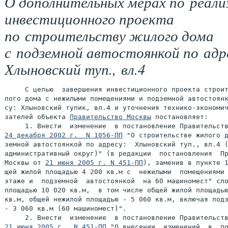
О дополнительных мерах по реали
инвестиционного проекта
по строительству жилого дома
с подземной автостоянкой по адр
Хлыновский туп., вл.4
     С целью  завершения инвестиционного проекта строит
лого дома с нежилыми помещениями и подземной автостоянк
су: Хлыновский тупик, вл.4 и уточнения технико-экономич
зателей объекта 
Правительство Москвы
 постановляет:

24 декабря 2002 г.  N 1056-ПП
 "О строительстве жилого д
земной автостоянкой по адресу:  Хлыновский туп., вл.4 (
административный округ)" (в редакции  постановления  Пр
Москвы от 
21 июня 2005 г. N 451-ПП
), заменив в пункте 1
щей жилой площадью 4 200 кв.м с  нежилыми  помещениями 
этаже и  подземной  автостоянкой  на 60 машиномест" сло
площадью 10 020 кв.м,  в том числе общей жилой площадью
кв.м, общей нежилой площадью - 5 060 кв.м, включая подз
- 3 060 кв.м (60 машиномест)".

21 июня 2005 г.  N 451-ПП
 "О внесении  изменений  в  по