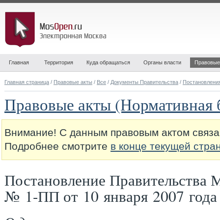
Главная
Территория
Куда обращаться
Органы власти
Правовые
Главная страница
/
Правовые акты
/
Все
/
Документы Правительства
/
Постановлени
Правовые акты (Нормативная 
Внимание! С данным правовым актом связа
Подробнее смотрите
в конце текущей стра
Постановление Правительства 
№ 1-ПП от 10 января 2007 года