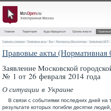
Главная
Территория
Куда обращаться
Органы власти
Правовые
Главная страница
/
Правовые акты
/
Все
/
Документы Мосгордумы
/
Заявления МГД
/
Правовые акты (Нормативная 
Заявление Московской городск
№ 1 от 26 февраля 2014 года
О ситуации в Украине
В связи с событиями последних дней на 
результате которых погибли десятки людей