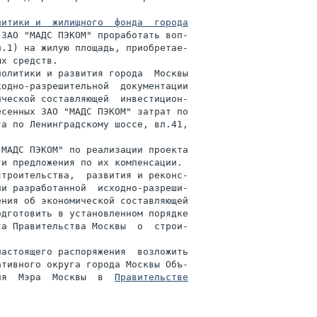
итики и  жилищного  фонда  города

ЗАО "МАДС ПЭКОМ" проработать воп-

.1) на жилую площадь, приобретае-

х средств.

олитики и развития города  Москвы

одно-разрешительной  документации

ческой составляющей  инвестицион-

сенных ЗАО "МАДС ПЭКОМ" затрат по

а по Ленинградскому шоссе, вл.41,

МАДС ПЭКОМ" по реализации проекта

и предложения по их компенсации.

троительства,  развития и реконс-

и разработанной  исходно-разреши-

ния об экономической составляющей

дготовить в установленном порядке

а Правительства Москвы  о  строи-

астоящего распоряжения  возложить

ативного округа города Москвы Объ-

ля  Мэра  Москвы  в  
Правительстве
