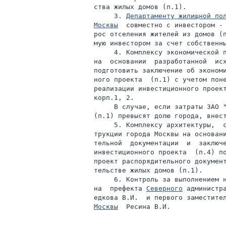
ства жилых домов (п.1).

     3. 
Департаменту жилищной пол
Москвы
  совместно с инвестором - 
рос отселения жителей из домов (п
мую инвестором за счет собственны
     4. Комплексу экономической п
на  основании  разработанной  исх
подготовить заключение об экономи
ного проекта  (п.1) с учетом поне
реализации инвестиционного проект
корп.1, 2.

     В случае, если затраты ЗАО "
(п.1) превысят долю города, внест
     5. Комплексу архитектуры,  с
трукции города Москвы на основани
тельной  документации  и  заключе
инвестиционного проекта  (п.4) по
проект распорядительного документ
тельстве жилых домов (п.1).

     6. Контроль за выполнением н
на  префекта 
Северного
 администр
едкова B.И.  и первого заместите
Москвы
  Ресина В.И.
