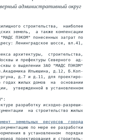
Северный административный округ
илищного строительства,  наиболее

ских земель,  а также компенсации

"МАДС ПЭКОМ" понесенных затрат по

ресу: Ленинградское шоссе, вл.41,

екса архитектуры,  строительства,

осквы и префектуры Северного  ад-

сквы о выделении ЗАО "МАДС ПЭКОМ"

.Академика Ильюшина, д.12, Б.Коп-

ргуна, д.7 и д.11, для проектиро-

 годах жилых домов  на  основании

ии,  утвержденной в установленном

":

ктуре разработку исходно-разреши-

ументации  на строительство жилых

амент  земельных  ресурсов  города

ормления в установленном  порядке

ериод проектирования и строитель-
