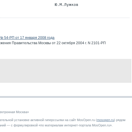
 54-РП от 17 января 2008 года
жения Правительства Москвы от 22 октября 2004 г. N 2101-РП
ектронная Москва»
тельной установке активной гиперссылки на сайт MosOpen.ru (
mosopen.ru
) рядом
аний — с формулировкой «по материалам интернет-портала MosOpen.ru».