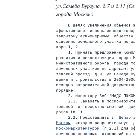
ул.Самеда Вургуна, д.7 и д.11 (
города Москвы)
     В целях увеличения объемов ж
эффективного  использования город
закрытому акционерному  обществу 
освоению земельного участка по ад
корп.1, 2:

     1. Принять предложение Компл
развития и реконструкции города М
министративного округа  города Мо
земельных участков по адресам: ул
тевский проезд, д.9, ул.Самеда Ву
вания и строительства в 2004-2006
исходно-разрешительной документац
порядке.

     2. Инвестору ЗАО "МАДС ПЭКОМ
     2.1. Заказать в Москомархите
тельной  и  проектно-сметной  док
домов (п.1).

     2.2. Представлять в  
Департ
Москвы
Москомархитектурой
 (п.2.1) для оф
земельно-правовых  отношений на п