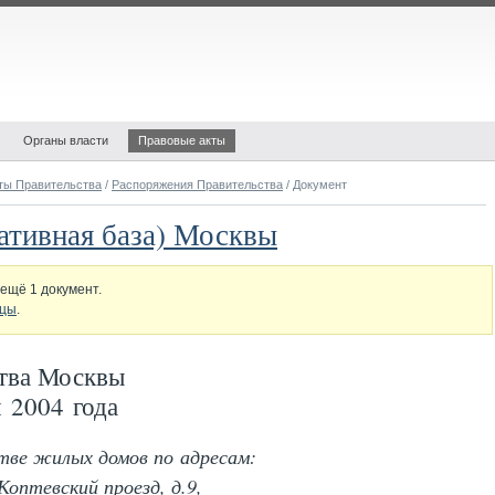
Органы власти
Правовые акты
ты Правительства
/
Распоряжения Правительства
/ Документ
ативная база) Москвы
ещё 1 документ.
ицы
.
тва Москвы
 2004 года
тве жилых домов по адресам:
Коптевский проезд, д.9,