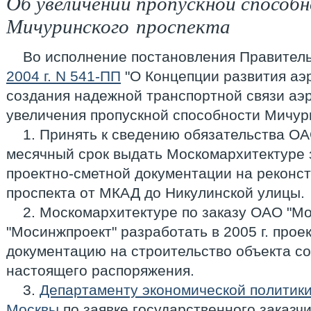
Об увеличении пропускной способ
Мичуринского проспекта
Во исполнение постановления Правител
2004 г. N 541-ПП
"О Концепции развития аэр
создания надежной транспортной связи аэр
увеличения пропускной способности Мичури
1. Принять к сведению обязательства ОА
месячный срок выдать Москомархитектуре 
проектно-сметной документации на реконс
проспекта от МКАД до Никулинской улицы.
2. Москомархитектуре по заказу ОАО "М
"Мосинжпроект" разработать в 2005 г. прое
документацию на строительство объекта со
настоящего распоряжения.
3.
Департаменту экономической политики
Москвы
по заявке государственного заказч