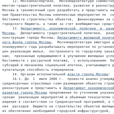
     12. Москомэкспертизе,  Москомархитектуре совместно
ментом градостроительной политики, развития и реконстру
Москвы в трехмесячный срок разработать и представить на
ние Правительства Москвы комплексные мероприятия по  сн
бестоимости строительства объектов,  финансируемых за с
городского бюджета, а также за счет внебюджетных средст
     13. 
Департаменту  экономической  политики  и  разв
Москвы
,  Департаменту градостроительной политики,  разв
конструкции города Москвы, 
Департаменту жилищной полити
ного фонда города Москвы
,  Москомархитектуре ежегодно д
планируемого года разрабатывать мероприятия по установл
цен реализации жилья,  построенного по городскому заказ
нам,  признанным нуждающимися в улучшении жилищных усло
бестоимости с рассрочкой платежа,  с использованием  бе
субсидий и механизма социальной ипотеки, учитывающего р
купательную способность очередников.

     14. Органам исполнительной 
власти города Москвы
:

     14.1. До  1  июля 2006 г.  провести анализ утвержд
среднесрочных отраслевых схем размещения объектов строи
реконструкции и представить в 
Департамент экономической
развития города Москвы
 предложения по уточнению указанн
срокам  реализации мероприятий и объемным показателям с
ведения в соответствие со Среднесрочной программой, а т
ния  расходов  бюджета на строительство объектов жилищн
их обеспечения необходимой городской инфраструктурой,  