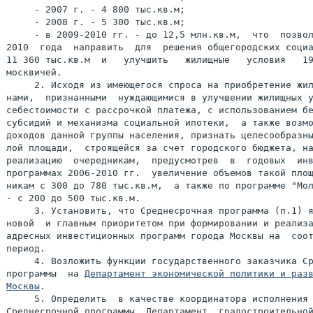
     - 2007 г. - 4 800 тыс.кв.м;

     - 2008 г. - 5 300 тыс.кв.м;

     - в 2009-2010 гг. - до 12,5 млн.кв.м,  что  позвол
2010  года  направить  для  решения общегородских социа
11 360 тыс.кв.м  и   улучшить   жилищные   условия   19
москвичей.

     2. Исходя из имеющегося спроса на приобретение жил
нами,  признанными  нуждающимися в улучшении жилищных у
себестоимости с рассрочкой платежа, с использованием бе
субсидий и механизма социальной ипотеки,  а также возмо
доходов данной группы населения, признать целесообразны
лой площади,  строящейся за счет городского бюджета, на
реализацию  очередникам,  предусмотрев  в  годовых  инв
программах 2006-2010 гг.  увеличение объемов такой площ
никам с 300 до 780 тыс.кв.м,  а также по программе "Мол
- с 200 до 500 тыс.кв.м.

     3. Установить, что Среднесрочная программа (п.1) я
новой  и главным приоритетом при формировании и реализа
адресных инвестиционных программ города Москвы на  соот
период.

     4. Возложить функции государственного заказчика Ср
программы  на 
Департамент экономической политики и разв
Москвы
.

     5. Определить  в качестве координатора исполнения 
Среднесрочной программы  Департамент  градостроительной