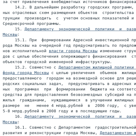
за счет привлечения внебюджетных источников финансирова
     14.2. В дальнейшем разработку городских программ, 
ных отраслевых схем размещения объектов  строительства 
трукции  производить  с  учетом основных показателей и 
Среднесрочной программы.

     15. 
Департаменту  экономической  политики  и  разв
Москвы
:

     15.1. При  формировании Адресной инвестиционной пр
рода Москвы на очередной год предусматривать по предлож
нов исполнительной 
власти города Москвы
 изменение струк
дов с целью обеспечения опережающего финансирования  ст
объектов городской инженерной инфраструктуры.

     15.2. Совместно с 
Департаментом жилищной политики 
фонда города Москвы
 с целью увеличения  объемов  жилищн
предоставляемого  городом на возмездной основе для реше
родских социальных задач,  предусматривать в адресных и
ных  программах  при  формировании  бюджета на соответс
средства для предоставления безвозмездных субсидий на п
жилья  гражданами,  нуждающимися  в улучшении жилищных 
размере  не   менее 4 млрд.рублей  в  2006 году,  с уве
5-8 млрд.рублей в 2008 году и в последующие годы.

     16. 
Департаменту  экономической  политики  и  разв
Москвы
:

     16.1. Совместно с Департаментом  градостроительной
развития и реконструкции города Москвы, 
Департаментом ж