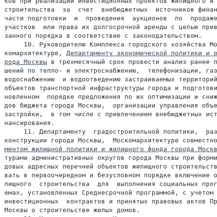
ков при реализации инвестиционных проектов жилищного и 
строительства  за  счет  внебюджетных  источников финан
части подготовки  и  проведения  аукционов  по  продаже
участков  или права их долгосрочной аренды с целью прив
занного порядка в соответствие с законодательством.

     10. Руководителю Комплекса городского хозяйства Мо
комархитектуре, 
Департаменту экономической политики и р
рода Москвы
 в трехмесячный срок провести анализ ранее п
шений по тепло- и электроснабжению,  телефонизации, газ
водоснабжению  и водоотведению застраиваемых территорий
объектов транспортной инфраструктуры города и подготови
новленном  порядке предложения по их оптимизации и сниж
дов бюджета города Москвы,  организации управления объе
застройки,  в том числе с привлечением внебюджетных ист
нансирования.

     11. Департаменту  градостроительной политики,  раз
конструкции города Москвы,  Москомархитектуре совместн
ментом жилищной политики и жилищного фонда города Моск
турами административных округов города Москвы при форми
довых адресных перечней объектов жилищного строительств
вать в первоочередном и безусловном порядке включение о
лищного  строительства  для  выполнения социальных прог
емах, установленных Среднесрочной программой, с учетом 
инвестиционных  контрактов и принятых правовых актов Пр
Москвы о строительстве жилых домов.
