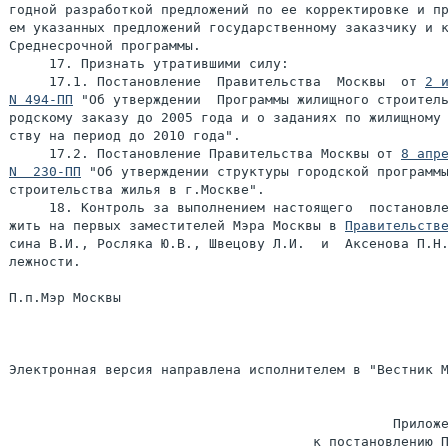
годной разработкой предложений по ее корректировке и пр
ем указанных предложений государственному заказчику и к
Среднесрочной программы.

     17. Признать утратившими силу:

     17.1. Постановление  Правительства  Москвы  от 
2 и
N 494-ПП
 "Об утверждении  Программы жилищного строитель
родскому заказу до 2005 года и о заданиях по жилищному 
ству на период до 2010 года".

     17.2. Постановление Правительства Москвы от 
8 апре
N  230-ПП
 "Об утверждении структуры городской программы
строительства жилья в г.Москве".

     18. Контроль за выполнением настоящего  постановле
жить на первых заместителей Мэра Москвы в 
Правительств
сина В.И., Росляка Ю.В., Швецову Л.И.  и  Аксенова П.Н.
лежности.

П.п.Мэр Москвы                                         
Электронная версия направлена исполнителем в "Вестник М
                                                Приложе
                                      к постановлению П