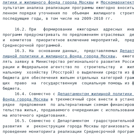
литики и жилищного фонда города Москвы
 и 
Москомархитек
зультатам анализа реализации программы ежегодно вносить
ленном порядке уточнения по  объемам  жилищного  строит
последующие годы, в том числе на 2009-2010 гг.

     16.2. При   формировании  ежегодных  адресных  инв
программ предусматривать по предложениям отраслевых  де
и  комитетов  приоритетное включение мероприятий,  пред
Среднесрочной программой.

     16.3. На  основании данных,  представляемых 
Департ
лищной политики и жилищного фонда города Москвы
,  ежего
лять заявку в Министерство регионального развития Росси
рации и Федеральное агентство по  строительству  и  жил
нальному  хозяйству (Росстрой) о выделении средств из ф
бюджета для обеспечения жильем отдельных категорий граж
щих  право  на  государственную  социальную помощь из ф
бюджета.

     16.4. Совместно с 
Департаментом жилищной политики 
фонда города Москвы
 в трехмесячный срок внести в устано
рядке  предложения  по альтернативным схемам финансиров
тельства жилья, продаваемого очередникам с использовани
ма ипотечного кредитования.

     16.5. Совместно с Департаментом  градостроительной
развития  и  реконструкции города Москвы организовать и
проведение мониторинга реализации Среднесрочной програм