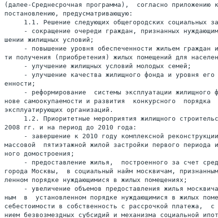
(далее-Среднесрочная программа),  согласно приложению к
постановлению, предусматривающую:

     1.1. Решение следующих общегородских социальных за
     - сокращение очереди граждан, признанных нуждающим
шении жилищных условий;

     - повышение уровня обеспеченности жильем граждан и
ти получения (приобретения) жилых помещений для населен
     - улучшение жилищных условий молодых семей;

     - улучшение качества жилищного фонда и уровня его 
енности;

     - реформирование  системы эксплуатации жилищного ф
нове самоокупаемости и развития  конкурсного  порядка  
эксплуатирующих организаций.

     1.2. Приоритетные мероприятия жилищного строительс
2008 гг. и на период до 2010 года:

     - завершение к 2010 году комплексной реконструкции
массовой  пятиэтажной жилой застройки первого периода и
ного домостроения;

     - предоставление жилья,  построенного за счет сред
города Москвы,  в социальный найм москвичам, признанным
ленном порядке нуждающимися в жилых помещениях;

     - увеличение объемов предоставления жилья москвича
ным  в  установленном порядке нуждающимися в жилых поме
себестоимости в собственность с рассрочкой платежа,  с 
нием безвозмездных субсидий и механизма социальной ипот