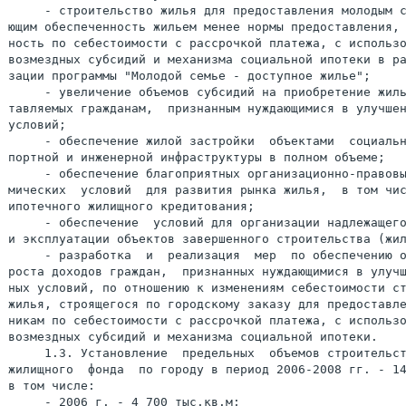
     - строительство жилья для предоставления молодым с
ющим обеспеченность жильем менее нормы предоставления, 
ность по себестоимости с рассрочкой платежа, с использо
возмездных субсидий и механизма социальной ипотеки в ра
зации программы "Молодой семье - доступное жилье";

     - увеличение объемов субсидий на приобретение жиль
тавляемых гражданам,  признанным нуждающимися в улучшен
условий;

     - обеспечение жилой застройки  объектами  социальн
портной и инженерной инфраструктуры в полном объеме;

     - обеспечение благоприятных организационно-правовы
мических  условий  для развития рынка жилья,  в том чис
ипотечного жилищного кредитования;

     - обеспечение  условий для организации надлежащего
и эксплуатации объектов завершенного строительства (жил
     - разработка  и  реализация  мер  по обеспечению о
роста доходов граждан,  признанных нуждающимися в улучш
ных условий, по отношению к изменениям себестоимости ст
жилья, строящегося по городскому заказу для предоставле
никам по себестоимости с рассрочкой платежа, с использо
возмездных субсидий и механизма социальной ипотеки.

     1.3. Установление  предельных  объемов строительст
жилищного  фонда  по городу в период 2006-2008 гг. - 14
в том числе:

     - 2006 г. - 4 700 тыс.кв.м;
