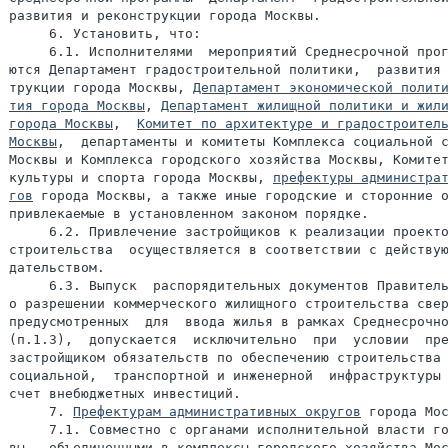
развития и реконструкции города Москвы.

     6. Установить, что:

     6.1. Исполнителями  мероприятий Среднесрочной прог
ются Департамент градостроительной политики,  развития 
трукции города Москвы, 
Департамент экономической полити
тия города Москвы
, 
Департамент жилищной политики и жили
города Москвы
,  
Комитет по архитектуре и градостроитель
Москвы
,  департаменты и комитеты Комплекса социальной с
Москвы и Комплекса городского хозяйства Москвы, Комитет
культуры и спорта города Москвы, 
префектуры администрат
гов
 города Москвы, а также иные городские и сторонние о
привлекаемые в установленном законом порядке.

     6.2. Привлечение застройщиков к реализации проекто
строительства  осуществляется в соответствии с действую
дательством.

     6.3. Выпуск  распорядительных документов Правитель
о разрешении коммерческого жилищного строительства свер
предусмотренных  для  ввода жилья в рамках Среднесрочно
(п.1.3),  допускается  исключительно  при  условии  пре
застройщиком обязательств по обеспечению строительства 
социальной,  транспортной и инженерной  инфраструктуры 
счет внебюджетных инвестиций.

     7. 
Префектурам административных округов
 города Мос
     7.1. Совместно с органами исполнительной власти го
вы,  объединенными в комплексы городского хозяйства Мос