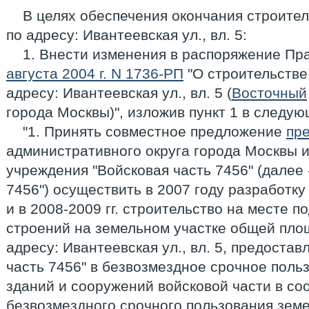
В целях обеспечения окончания строите
по адресу: Ивантеевская ул., вл. 5:
1. Внести изменения в распоряжение Пр
августа 2004 г. N 1736-РП
"О строительстве
адресу: Ивантеевская ул., вл. 5 (
Восточный
города Москвы)", изложив пункт 1 в следу
"1. Принять совместное предложение
пр
административного округа города Москвы и
учреждения "Войсковая часть 7456" (далее 
7456") осуществить в 2007 году разработк
и в 2008-2009 гг. строительство на месте 
строений на земельном участке общей пло
адресу: Ивантеевская ул., вл. 5, предоста
часть 7456" в безвозмездное срочное поль
зданий и сооружений войсковой части в со
безвозмездного срочного пользования земе