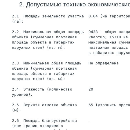
2. Допустимые технико-экономические
    2.1. Площадь земельного участка  0,64 (на территор
    (га):
    2.2. Максимальная общая площадь  9438 - общая площ
    объекта (суммарная поэтажная     квартир; 15310 кв
    площадь объекта в габаритах      максимальная сумм
    наружных стен) (кв. м):          поэтажная площадь
                                     в габаритах наруж
    2.3. Минимальная общая площадь   Не определена
    объекта (суммарная поэтажная
    площадь объекта в габаритах
    наружных стен) (кв. м):
    2.4. Этажность (количество       20
    уровней):
    2.5. Верхняя отметка объекта     65 (уточнить прое
    (м):
    2.6. Площадь благоустройства     -
    (вне границ отводимого