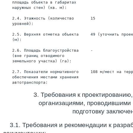
    площадь объекта в габаритах
    наружных стен) (кв. м):
    2.4. Этажность (количество       15
    уровней):
    2.5. Верхняя отметка объекта     49 (уточнить прое
    (м):
    2.6. Площадь благоустройства     -
    (вне границ отводимого
    земельного участка) (га):
    2.7. Показатели нормативного     108 м/мест на тер
    обеспечения местами хранения
    автотранспорта:
3. Требования к проектированию
организациями, проводившими 
подготовку заключе
3.1. Требования и рекомендации к разра