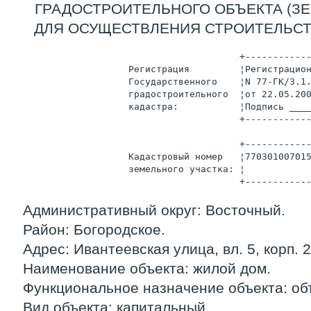
ГРАДОСТРОИТЕЛЬНОГО ОБЪЕКТА (ЗЕ
ДЛЯ ОСУЩЕСТВЛЕНИЯ СТРОИТЕЛЬСТ
                                          +-----------
                      Регистрация         ¦Регистрацио
                      Государственного    ¦N 77-ГК/3.1
                      градостроительного  ¦от 22.05.20
                      кадастра:           ¦Подпись ___
                                          +-----------
                                          +-----------
                      Кадастровый номер   ¦77030100701
                      земельного участка: ¦           
                                          +-----------
Административный округ: Восточный.
Район: Богородское.
Адрес: Ивантеевская улица, вл. 5, корп. 2
Наименование объекта: жилой дом.
Функциональное назначение объекта: об
Вид объекта: капитальный.