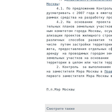
Москвы
:

     4.1. По предложению Контроль
дусматривать с 2007 года в ежегод
раммах средства на разработку про
     4.2. На  основании  проекта 
тельных планов земельных участков
ным комитетом города Москвы, осущ
ализации проектов жилищного строи
различных  способов  развития  те
числе  путем застройки территории
жета, предоставления отдельных сф
аренду  на проводимых городом зем
земельных участков на основании  
территории в целом или части терр
     2. Контроль  за выполнением 
на заместителя Мэра Москвы в 
Пра
первого заместителя Мэра Москвы 
Смотрите также