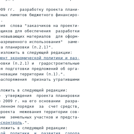


09 гг.  разработку проекта плани-

ных лимитов бюджетного финансиро-

.

ия  слова "заказчиков на проекти-

щиков для обеспечения  разработки

новывающих материалов  для оформ-

разрешенного использования"  заме-

а планировки (п.2.1)".

изложить в следующей редакции:

мент экономической политики и раз-

овки (п.2.1) и  градостроительные

я подготовки предложений об орга-

новации территории (п.1).".

аспоряжения  признать утратившими

ложить в следующей редакции:

  утверждения  проекта планировки

 2009 г. на его основании  разра-

ленном порядке  за  счет средств,

роекта  межевания территории сов-

ми  земельных участков и предста-

осконтроль
.".

ложить в следующей редакции:

ой  политики  и  развития  города
