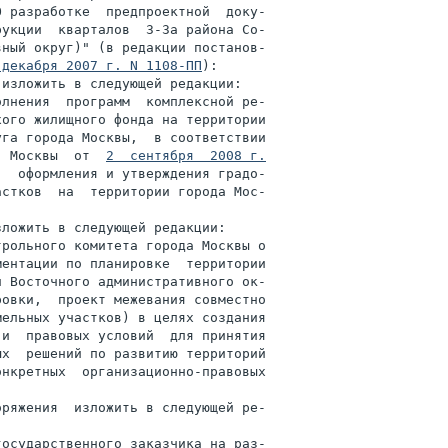
О разработке  предпроектной  доку-

укции  кварталов  3-3а района Со-

ный округ)" (в редакции постанов-

 декабря 2007 г. N 1108-ПП
):

изложить в следующей редакции:

лнения  программ  комплексной ре-

ого жилищного фонда на территории

га города Москвы,  в соответствии

  Москвы  от  
2  сентября  2008 г.

  оформления и утверждения градо-

стков  на  территории города Мос-

ложить в следующей редакции:

рольного комитета города Москвы о

ентации по планировке  территории

 Восточного административного ок-

овки,  проект межевания совместно

ельных участков) в целях создания

х  решений по развитию территорий

нкретных  организационно-правовых

ряжения  изложить в следующей ре-

осударственного заказчика на раз-
