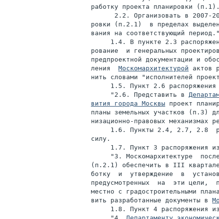
работку проекта планировки (п.1).
      2.2. Организовать в 2007-20
ровки (п.2.1)  в пределах выделен
вания на соответствующий период."
     1.4. В пункте 2.3 распоряжен
рование  и генеральных проектиров
предпроектной документации и обос
ления  
Москомархитектурой
 актов 
нить словами "исполнителей проект
     1.5. Пункт 2.6 распоряжения 
     "2.6. Представить в 
Департа
вития города Москвы
 проект планир
планы земельных участков (п.3) дл
низационно-правовых механизмах ре
     1.6. Пункты 2.4, 2.7, 2.8  р
силу.

     1.7. Пункт 3 распоряжения из
     "3. Москомархитектуре  после
(п.2.1) обеспечить в III квартале
ботку  и  утверждение  в  установ
предусмотренных  на  эти цели,  п
местно с градостроительными плана
вить разработанные документы в 
М
     1.8. Пункт 4 распоряжения из
     "4. 
Департаменту экономическ