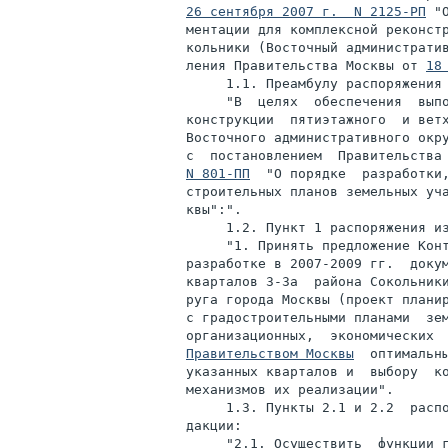
26 сентября 2007 г.  N 2125-РП
 "
ментации для комплексной реконстр
кольники (Восточный административ
ления Правительства Москвы от 
18
     1.1. Преамбулу распоряжения 
     "В  целях  обеспечения  выпо
конструкции  пятиэтажного  и ветх
Восточного административного окру
с  постановлением  Правительства
N 801-ПП
  "О порядке  разработки,
строительных планов земельных уча
квы":".

     1.2. Пункт 1 распоряжения из
     "1. Принять предложение Конт
разработке в 2007-2009 гг.  докум
кварталов 3-3а  района Сокольники
руга города Москвы (проект планир
с градостроительными планами  зем
Правительством Москвы
  оптимальны
указанных кварталов и  выбору  ко
механизмов их реализации".

     1.3. Пункты 2.1 и 2.2  распо
дакции:

     "2.1. Осуществить  функции г