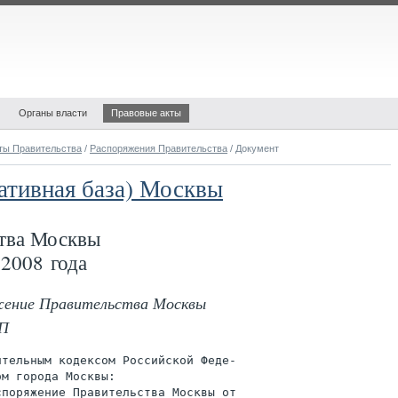
Органы власти
Правовые акты
ты Правительства
/
Распоряжения Правительства
/ Документ
ативная база) Москвы
тва Москвы
2008 года
яжение Правительства Москвы
РП
тельным кодексом Российской Феде-

м города Москвы:
