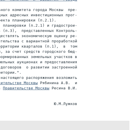
ного комитета города Москвы  пре-

ных адресных инвестиционных прог-

екта планировки (п.2.1).

 планировки (п.2.1) и градострои-

 (п.3),  представленных Контроль-

ествлять экономическую оценку ре-

тельства с вариантной проработкой

рритории кварталов (п.1),  в  том

, за счет средств городского бюд-

ормированных земельных участков в

ельных аукционах и предоставления

договоров  о развитии застроенной

итории.".

настоящего распоряжения возложить

вительстве Москвы
 Рябинина А.В.  и

в 
Правительстве Москвы
 Ресина В.И.
