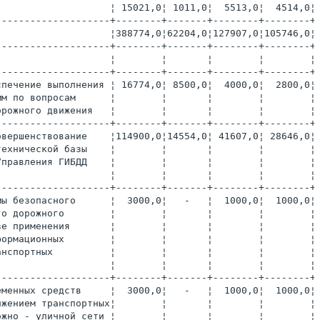
                    ¦ 15021,0¦ 1011,0¦  5513,0¦  4514,0¦
--------------------+--------+-------+--------+--------+
                    ¦388774,0¦62204,0¦127907,0¦105746,0¦
--------------------+--------+-------+--------+--------+
                    ¦        ¦       ¦        ¦        ¦
--------------------+--------+-------+--------+--------+
спечение выполнения ¦ 16774,0¦ 8500,0¦  4000,0¦  2800,0¦
мм по вопросам      ¦        ¦       ¦        ¦        ¦
орожного движения   ¦        ¦       ¦        ¦        ¦
--------------------+--------+-------+--------+--------+
овершенствование    ¦114900,0¦14554,0¦ 41607,0¦ 28646,0¦
технической базы    ¦        ¦       ¦        ¦        ¦
Управления ГИБДД    ¦        ¦       ¦        ¦        ¦
                    ¦        ¦       ¦        ¦        ¦
--------------------+--------+-------+--------+--------+
мы безопасного      ¦  3000,0¦   -   ¦  1000,0¦  1000,0¦
го дорожного        ¦        ¦       ¦        ¦        ¦
зе применения       ¦        ¦       ¦        ¦        ¦
формационных        ¦        ¦       ¦        ¦        ¦
анспортных          ¦        ¦       ¦        ¦        ¦
                    ¦        ¦       ¦        ¦        ¦
--------------------+--------+-------+--------+--------+
еменных средств     ¦  3000,0¦   -   ¦  1000,0¦  1000,0¦
ижением транспортных¦        ¦       ¦        ¦        ¦
ожно - уличной сети ¦        ¦       ¦        ¦        ¦