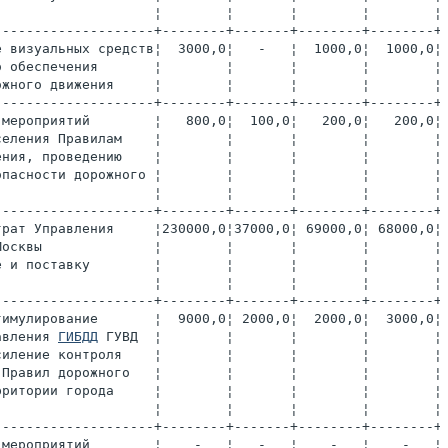
                    ¦        ¦       ¦        ¦        ¦
--------------------+--------+-------+--------+--------+
е визуальных средств¦  3000,0¦   -   ¦  1000,0¦  1000,0¦
о обеспечения       ¦        ¦       ¦        ¦        ¦
ожного движения     ¦        ¦       ¦        ¦        ¦
--------------------+--------+-------+--------+--------+
 мероприятий        ¦   800,0¦  100,0¦   200,0¦   200,0¦
селения Правилам    ¦        ¦       ¦        ¦        ¦
ения, проведению    ¦        ¦       ¦        ¦        ¦
опасности дорожного ¦        ¦       ¦        ¦        ¦
                    ¦        ¦       ¦        ¦        ¦
--------------------+--------+-------+--------+--------+
трат Управления     ¦230000,0¦37000,0¦ 69000,0¦ 68000,0¦
Москвы              ¦        ¦       ¦        ¦        ¦
е и поставку        ¦        ¦       ¦        ¦        ¦
                    ¦        ¦       ¦        ¦        ¦
--------------------+--------+-------+--------+--------+
тимулирование       ¦  9000,0¦ 2000,0¦  2000,0¦  3000,0¦
авления 
ГИБДД
 ГУВД  ¦        ¦       ¦        ¦        ¦
силение контроля    ¦        ¦       ¦        ¦        ¦
 Правил дорожного   ¦        ¦       ¦        ¦        ¦
рритории города     ¦        ¦       ¦        ¦        ¦
                    ¦        ¦       ¦        ¦        ¦
--------------------+--------+-------+--------+--------+
 мероприятий        ¦    -   ¦   -   ¦    -   ¦    -   ¦