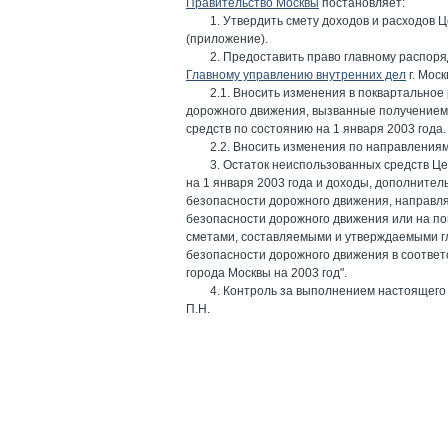
Правительство Москвы
постановляет:
1. Утвердить смету доходов и расходов 
(приложение).
2. Предоставить право главному распор
Главному управлению внутренних дел
г. Моск
2.1. Вносить изменения в поквартально
дорожного движения, вызванные получением
средств по состоянию на 1 января 2003 года.
2.2. Вносить изменения по направления
3. Остаток неиспользованных средств Ц
на 1 января 2003 года и доходы, дополните
безопасности дорожного движения, направл
безопасности дорожного движения или на по
сметами, составляемыми и утверждаемыми г
безопасности дорожного движения в соответс
города Москвы на 2003 год".
4. Контроль за выполнением настоящего
П.Н.