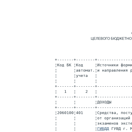
ЦЕЛЕВОГО БЮДЖЕТНО
+-------+--------+--------------
¦Код БК ¦Код     ¦Источники форм
¦       ¦автомат.¦и направления 
¦       ¦учета   ¦              
¦       ¦        ¦              
+-------+--------+--------------
¦   1   ¦    2   ¦              
+-------+--------+--------------
¦       ¦        ¦ДОХОДЫ        
+-------+--------+--------------
¦2060100¦401     ¦Средства, пост
¦       ¦        ¦от организаций
¦       ¦        ¦экзаменов экст
¦       ¦        ¦
ГИБДД
 ГУВД г. 