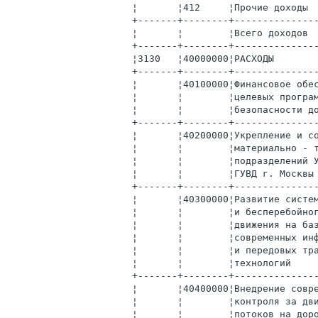
¦       ¦412     ¦Прочие доходы 
+-------+--------+--------------
¦       ¦        ¦Всего доходов 
+-------+--------+--------------
¦3130   ¦40000000¦РАСХОДЫ       
+-------+--------+--------------
¦       ¦40100000¦Финансовое обе
¦       ¦        ¦целевых програ
¦       ¦        ¦безопасности д
+-------+--------+--------------
¦       ¦40200000¦Укрепление и с
¦       ¦        ¦материально - 
¦       ¦        ¦подразделений 
¦       ¦        ¦ГУВД г. Москвы
+-------+--------+--------------
¦       ¦40300000¦Развитие систе
¦       ¦        ¦и бесперебойно
¦       ¦        ¦движения на ба
¦       ¦        ¦современных ин
¦       ¦        ¦и передовых тр
¦       ¦        ¦технологий    
+-------+--------+--------------
¦       ¦40400000¦Внедрение совр
¦       ¦        ¦контроля за дв
¦       ¦        ¦потоков на дор