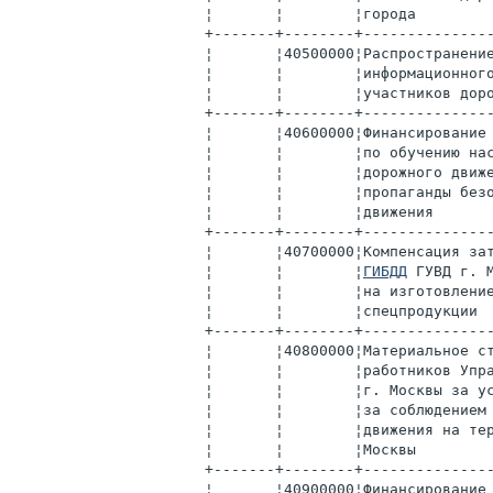
¦       ¦        ¦города        
+-------+--------+--------------
¦       ¦40500000¦Распространени
¦       ¦        ¦информационног
¦       ¦        ¦участников дор
+-------+--------+--------------
¦       ¦40600000¦Финансирование
¦       ¦        ¦по обучению на
¦       ¦        ¦дорожного движ
¦       ¦        ¦пропаганды без
¦       ¦        ¦движения      
+-------+--------+--------------
¦       ¦40700000¦Компенсация за
¦       ¦        ¦
ГИБДД
 ГУВД г. 
¦       ¦        ¦на изготовлени
¦       ¦        ¦спецпродукции 
+-------+--------+--------------
¦       ¦40800000¦Материальное с
¦       ¦        ¦работников Упр
¦       ¦        ¦г. Москвы за у
¦       ¦        ¦за соблюдением
¦       ¦        ¦движения на те
¦       ¦        ¦Москвы        
+-------+--------+--------------
¦       ¦40900000¦Финансирование