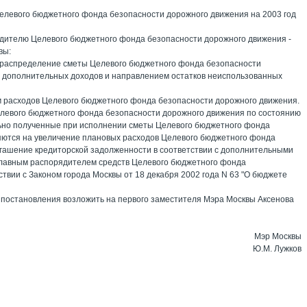
Целевого бюджетного фонда безопасности дорожного движения на 2003 год
ядителю Целевого бюджетного фонда безопасности дорожного движения -
вы:
е распределение сметы Целевого бюджетного фонда безопасности
 дополнительных доходов и направлением остатков неиспользованных
м расходов Целевого бюджетного фонда безопасности дорожного движения.
елевого бюджетного фонда безопасности дорожного движения по состоянию
льно полученные при исполнении сметы Целевого бюджетного фонда
яются на увеличение плановых расходов Целевого бюджетного фонда
гашение кредиторской задолженности в соответствии с дополнительными
лавным распорядителем средств Целевого бюджетного фонда
твии с Законом города Москвы от 18 декабря 2002 года N 63 "О бюджете
 постановления возложить на первого заместителя Мэра Москвы Аксенова
Мэр Москвы
Ю.М. Лужков