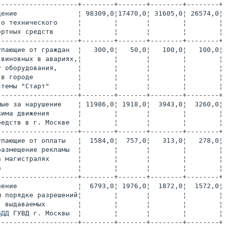
--------------------+--------+-------+--------+--------+
дение               ¦ 98309,0¦17470,0¦ 31605,0¦ 26574,0¦
го технического     ¦        ¦       ¦        ¦        ¦
ортных средств      ¦        ¦       ¦        ¦        ¦
--------------------+--------+-------+--------+--------+
упающие от граждан  ¦   300,0¦   50,0¦   100,0¦   100,0¦
 виновных в авариях,¦        ¦       ¦        ¦        ¦
у оборудования,     ¦        ¦       ¦        ¦        ¦
 в городе           ¦        ¦       ¦        ¦        ¦
стемы "Старт"       ¦        ¦       ¦        ¦        ¦
--------------------+--------+-------+--------+--------+
мые за нарушение    ¦ 11986,0¦ 1918,0¦  3943,0¦  3260,0¦
жима движения       ¦        ¦       ¦        ¦        ¦
редств в г. Москве  ¦        ¦       ¦        ¦        ¦
--------------------+--------+-------+--------+--------+
упающие от оплаты   ¦  1584,0¦  757,0¦   313,0¦   278,0¦
размещение рекламы  ¦        ¦       ¦        ¦        ¦
а магистралях       ¦        ¦       ¦        ¦        ¦
а                   ¦        ¦       ¦        ¦        ¦
--------------------+--------+-------+--------+--------+
ление               ¦  6793,0¦ 1976,0¦  1872,0¦  1572,0¦
м порядке разрешений¦        ¦       ¦        ¦        ¦
, выдаваемых        ¦        ¦       ¦        ¦        ¦
БДД
 ГУВД г. Москвы  ¦        ¦       ¦        ¦        ¦
--------------------+--------+-------+--------+--------+