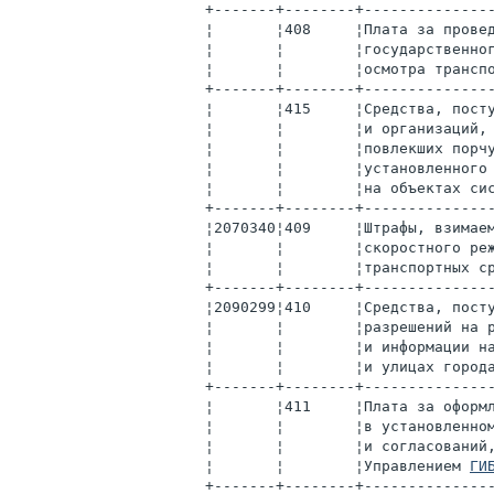
+-------+--------+--------------
¦       ¦408     ¦Плата за прове
¦       ¦        ¦государственно
¦       ¦        ¦осмотра трансп
+-------+--------+--------------
¦       ¦415     ¦Средства, пост
¦       ¦        ¦и организаций,
¦       ¦        ¦повлекших порч
¦       ¦        ¦установленного
¦       ¦        ¦на объектах си
+-------+--------+--------------
¦2070340¦409     ¦Штрафы, взимае
¦       ¦        ¦скоростного ре
¦       ¦        ¦транспортных с
+-------+--------+--------------
¦2090299¦410     ¦Средства, пост
¦       ¦        ¦разрешений на 
¦       ¦        ¦и информации н
¦       ¦        ¦и улицах город
+-------+--------+--------------
¦       ¦411     ¦Плата за оформ
¦       ¦        ¦в установленно
¦       ¦        ¦и согласований
¦       ¦        ¦Управлением 
ГИ
+-------+--------+--------------