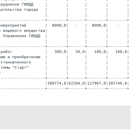
трудников ГИБДД     ¦        ¦       ¦        ¦        ¦
дательства города   ¦        ¦       ¦        ¦        ¦
                    ¦        ¦       ¦        ¦        ¦
--------------------+--------+-------+--------+--------+
 мероприятий        ¦  8000,0¦   -   ¦  8000,0¦    -   ¦
ю вещевого имущества¦        ¦       ¦        ¦        ¦
в Управления ГИБДД  ¦        ¦       ¦        ¦        ¦
                    ¦        ¦       ¦        ¦        ¦
--------------------+--------+-------+--------+--------+
 работ              ¦   300,0¦   50,0¦   100,0¦   100,0¦
нию и приобретению  ¦        ¦       ¦        ¦        ¦
установленного      ¦        ¦       ¦        ¦        ¦
стемы "Старт"       ¦        ¦       ¦        ¦        ¦
е                   ¦        ¦       ¦        ¦        ¦
--------------------+--------+-------+--------+--------+
                    ¦388774,0¦62204,0¦127907,0¦105746,0¦
--------------------+--------+-------+--------+--------+