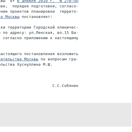
квы  от 
6 апреля 2010 г.  N 270-ПП
ве,  порядке подготовки, согласо-

ние проектов планировки  террито-

во Москвы
 постановляет:

ки территории Городской клиничес-

 по адресу: ул.Ленская, вл.15 Ба-

 согласно приложению к настоящему

астоящего постановления возложить

вительстве Москвы
 по вопросам гра-

льства Хуснуллина М.Ш.
