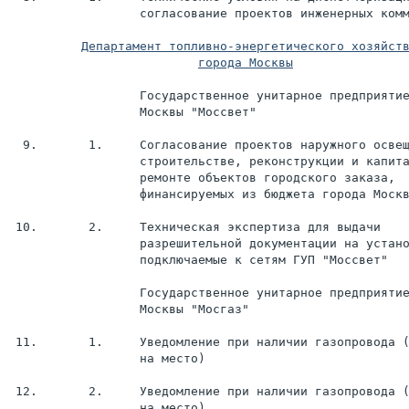
                  согласование проектов инженерных комм
города Москвы
                  Государственное унитарное предприятие
                  Москвы "Моссвет"

  9.       1.     Согласование проектов наружного освещ
                  строительстве, реконструкции и капита
                  ремонте объектов городского заказа,

                  финансируемых из бюджета города Москв
 10.       2.     Техническая экспертиза для выдачи

                  разрешительной документации на устано
                  подключаемые к сетям ГУП "Моссвет"

                  Государственное унитарное предприятие
                  Москвы "Мосгаз"

 11.       1.     Уведомление при наличии газопровода (
                  на место)

 12.       2.     Уведомление при наличии газопровода (
                  на место)
