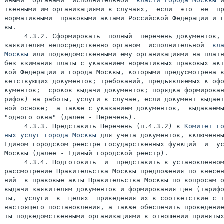
иными  органами  исполнительной  
власти города Москвы
 и
твенными им организациями в случаях,  если  это  не  пр
нормативными  правовыми актами Российской Федерации и г
вы.

     4.3.2. Сформировать  полный  перечень документов, 
заявителям непосредственно органом  исполнительной  
вла
Москвы
 или подведомственными ему организациями на платн
без взимания платы с указанием нормативных правовых акт
кой Федерации и города Москвы, которыми предусмотрена в
ветствующих документов; требований, предъявляемых к офо
кументов;  сроков выдачи документов; порядка формирован
рифов) на работы, услуги в случае, если документ выдает
ной основе;  а также с указанием документов,  выдаваемы
"одного окна" (далее - Перечень).

     4.3.3. Представить Перечень (п.4.3.2) в 
Комитет го
ных услуг города Москвы
 для учета документов, включенны
Едином городском реестре государственных функций  и  ус
Москвы (далее - Единый городской реестр).

     4.3.4. Подготовить  и  представить в установленном
рассмотрение Правительства Москвы предложения по внесен
ний  в правовые акты Правительства Москвы по вопросам о
выдачи заявителям документов и формирования цен (тарифо
ты,  услуги  в  целях  приведения их в соответствие с т
настоящего постановления, а также обеспечить проведение
ты подведомственными организациями в отношении принятых