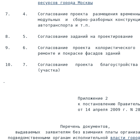
ресурсов города Москвы
 7.     4.    Согласование проекта  размещения временны
              модульных  и  сборно-разборных конструкци
              автотранспорта и т.п.

 8.     5.    Согласование заданий на проектирование

 9.     6.    Согласование  проекта  колористического  
              ремонте и покраске фасадов зданий

 10.    7.    Согласование   проекта   благоустройства 
              (участка)

.

                              Приложение 2

                              к постановлению Правитель
                              от 14 апреля 2009 г. N 28
                       Перечень документов,

     выдаваемых  заявителям без взимания платы организа
  подведомственными органам исполнительной 
власти горо