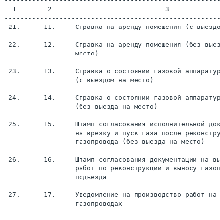
-------------------------------------------------------
  1        2                             3

-------------------------------------------------------
 21.      11.     Справка на аренду помещения (с выездо
 22.      12.     Справка на аренду помещения (без выез
                  место)

 23.      13.     Справка о состоянии газовой аппаратур
                  (с выездом на место)

 24.      14.     Справка о состоянии газовой аппаратур
                  (без выезда на место)

 25.      15.     Штамп согласования исполнительной док
                  на врезку и пуск газа после реконстру
                  газопровода (без выезда на место)

 26.      16.     Штамп согласования документации на вы
                  работ по реконструкции и выносу газоп
                  подъезда

 27.      17.     Уведомление на производство работ на 
                  газопроводах
