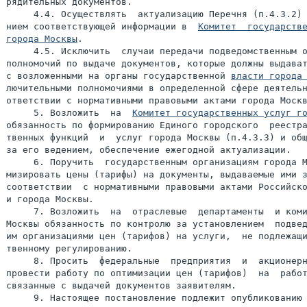
рядительных документов.

     4.4. Осуществлять  актуализацию Перечня (п.4.3.2) 
нием соответствующей информации в  
Комитет  государстве
города Москвы
.

     4.5. Исключить  случаи передачи подведомственным о
полномочий по выдаче документов, которые должны выдават
с возложенными на органы государственной 
власти города
лючительными полномочиями в определенной сфере деятельн
ответствии с нормативными правовыми актами города Москв
     5. Возложить  на  
Комитет государственных услуг г
обязанность по формированию Единого городского  реестра
твенных функций  и  услуг города Москвы (п.4.3.3) и общ
за его ведением, обеспечение ежегодной актуализации.

     6. Поручить  государственным организациям города М
мизировать цены (тарифы) на документы, выдаваемые ими з
соответствии  с нормативными правовыми актами Российско
и города Москвы.

     7. Возложить  на  отраслевые  департаменты  и коми
Москвы обязанность по контролю за установлением  подвед
им организациями цен (тарифов) на услуги,  не подлежащи
твенному регулированию.

     8. Просить  федеральные  предприятия  и  акционерн
провести работу по оптимизации цен (тарифов)  на  работ
связанные с выдачей документов заявителям.

     9. Настоящее постановление подлежит опубликованию 