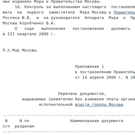
ных изданиях Мэра и Правительства Москвы.

     10. Контроль за выполнением настоящего  постановле
жить  на  первого  заместителя  Мэра Москвы в 
Правител
Росляка Ю.В.  и  на руководителя  Аппарата  Мэра  и  Пр
Москвы Коробченко В.А.

     О   ходе   выполнения   постановления   доложить  
в III квартале 2009 г.

П.п.Мэр Москвы                                         
                              Приложение 1

                              к постановлению Правитель
                              от 14 апреля 2009 г. N 28
                       Перечень документов,

        выдаваемых заявителям без взимания платы органа
               исполнительной 
власти города Москвы
-------------------------------------------------------
 N     N по                 Наименование документа

п/п  разделам

-------------------------------------------------------