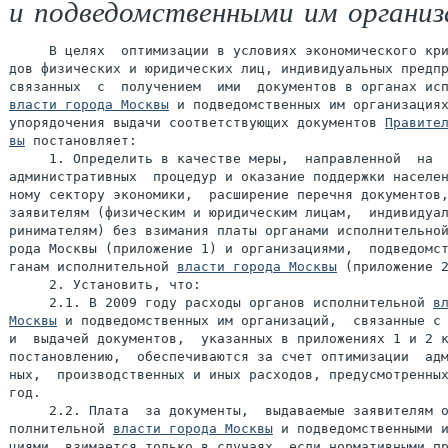
и подведомственными им органи
     В целях  оптимизации в условиях экономического кри
дов физических и юридических лиц, индивидуальных предпр
власти города Москвы
 и подведомственных им организациях
упорядочения выдачи соответствующих документов 
Правител
вы
 постановляет:

     1. Определить в качестве меры,  направленной  на  
административных  процедур и оказание поддержки населен
ному сектору экономики,  расширение перечня документов,
заявителям (физическим и юридическим лицам,  индивидуал
ринимателям) без взимания платы органами исполнительной
рода Москвы (приложение 1) и организациями,  подведомст
ганам исполнительной 
власти города Москвы
 (приложение 2
     2. Установить, что:

     2.1. В 2009 году расходы органов исполнительной 
вл
Москвы
 и подведомственных им организаций,  связанные с 
и  выдачей документов,  указанных в приложениях 1 и 2 к
постановлению,  обеспечиваются за счет оптимизации  адм
ных,  производственных и иных расходов, предусмотренных
год.

     2.2. Плата  за документы,  выдаваемые заявителям о
полнительной 
власти города Москвы
 и подведомственными и
циями, взимается только в случаях, если нормативными пр