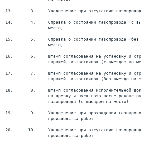
 13.       3.     Уведомление при отсутствии газопровод
 14.       4.     Справка о состоянии газопровода (с вы
                  место)

 15.       5.     Справка о состоянии газопровода (без 
                  место)

 16.       6.     Штамп согласования на установку и стр
                  гаражей, автостоянок (с выездом на ме
 17.       7.     Штамп согласования на установку и стр
                  гаражей, автостоянок (без выезда на м
 18.       8.     Штамп согласования исполнительной док
                  на врезку и пуск газа после реконстру
                  газопровода (с выездом на место)

 19.       9.     Уведомление при прохождении газопрово
                  производства работ

 20.      10.     Уведомление при отсутствии газопровод
                  производства работ
