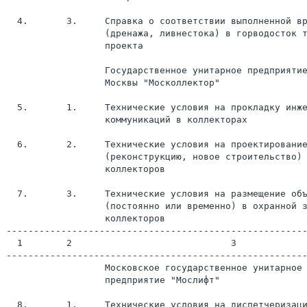
  4.       3.     Справка о соответствии выполненной вр
                  (дренажа, ливнестока) в горводосток т
                  проекта

                  Государственное унитарное предприятие
                  Москвы "Москоллектор"

  5.       1.     Технические условия на прокладку инже
                  коммуникаций в коллекторах

  6.       2.     Технические условия на проектирование
                  (реконструкцию, новое строительство)

                  коллекторов

  7.       3.     Технические условия на размещение объ
                  (постоянно или временно) в охранной з
                  коллекторов

-------------------------------------------------------
  1        2                             3

-------------------------------------------------------
                  Московское государственное унитарное

                  предприятие "Мослифт"

  8.       1.     Технические условия на диспетчеризаци