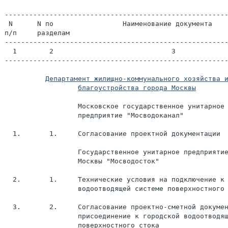
-------------------------------------------------------
 N      N по                 Наименование документа

п/п     разделам

-------------------------------------------------------
  1        2                             3

-------------------------------------------------------
благоустройства города Москвы
                  Московское государственное унитарное

                  предприятие "Мосводоканал"

  1.       1.     Согласование проектной документации

                  Государственное унитарное предприятие
                  Москвы "Мосводосток"

  2.       1.     Технические условия на подключение к 
                  водоотводящей системе поверхностного 
  3.       2.     Согласование проектно-сметной докумен
                  присоединение к городской водоотводящ
                  поверхностного стока
