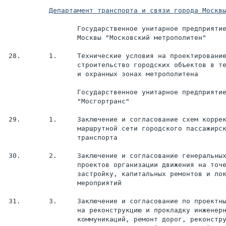
Департамент транспорта и связи города Москв
                  Государственное унитарное предприятие
                  Москвы "Московский метрополитен"

 28.       1.     Технические условия на проектирование
                  строительство городских объектов в те
                  и охранных зонах метрополитена

                  Государственное унитарное предприятие
                  "Мосгортранс"

 29.       1.     Заключение и согласование схем коррек
                  маршрутной сети городского пассажирск
                  транспорта

 30.       2.     Заключение и согласование генеральных
                  проектов организации движения на точе
                  застройку, капитальных ремонтов и лок
                  мероприятий

 31.       3.     Заключение и согласование по проектны
                  на реконструкцию и прокладку инженерн
                  коммуникаций, ремонт дорог, реконстру