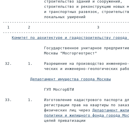
                  строительство зданий и сооружений,

                  строительство и реконструкцию новых м
                  и транспортных развязок, строительств
                  локальных уширений

-------------------------------------------------------
  1        2                             3

-------------------------------------------------------
Комитет по архитектуре и градостроительству города
                  Государственное унитарное предприятие
                  Москвы "Мосгоргеотрест"

 32.       1.     Разрешение на производство инженерно-
                  ческих и инженерно-геологических рабо
Департамент имущества города Москвы
                  ГУП МосгорБТИ

 33.       1.     Изготовление кадастрового паспорта дл
                  регистрации прав на квартиры по заказ
                  физических лиц через 
политики и жилищного фонда города Мо
                  целей приватизации
