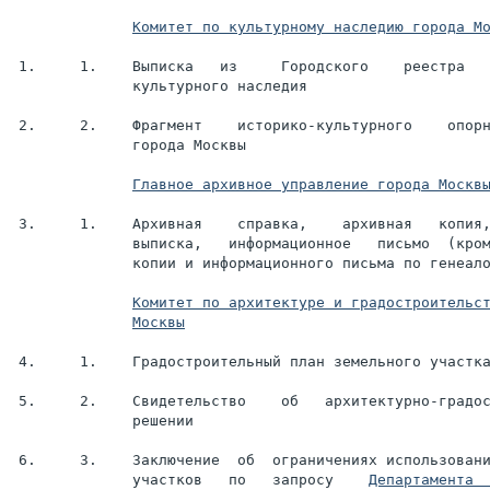
Комитет по культурному наследию города М
 1.     1.    Выписка   из     Городского    реестра   
              культурного наследия

 2.     2.    Фрагмент    историко-культурного    опорн
              города Москвы

Главное архивное управление города Москв
 3.     1.    Архивная    справка,    архивная   копия,
              выписка,   информационное   письмо  (кром
              копии и информационного письма по генеало
Москвы
 4.     1.    Градостроительный план земельного участка
 5.     2.    Свидетельство    об   архитектурно-градос
              решении

 6.     3.    Заключение  об  ограничениях использовани
              участков   по   запросу    