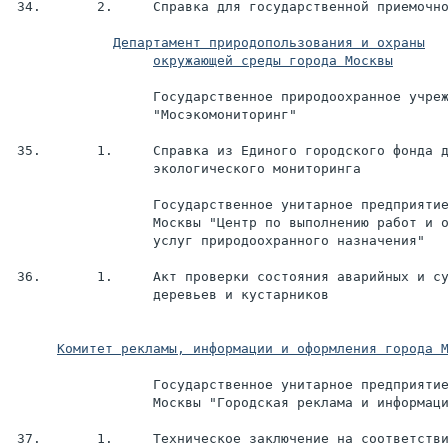
 34.       2.     Справка для государственной приемочно
окружающей среды города Москвы
                  Государственное природоохранное учреж
                  "Мосэкомониторинг"

 35.       1.     Справка из Единого городского фонда д
                  экологического мониторинга

                  Государственное унитарное предприятие
                  Москвы "Центр по выполнению работ и о
                  услуг природоохранного назначения"

 36.       1.     Акт проверки состояния аварийных и су
                  деревьев и кустарников

Комитет рекламы, информации и оформления города 
                  Государственное унитарное предприятие
                  Москвы "Городская реклама и информаци
 37.       1.     Техническое заключение на соответстви