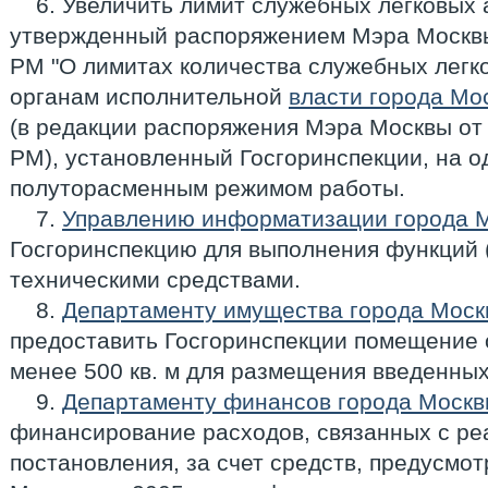
6. Увеличить лимит служебных легковых
утвержденный распоряжением Мэра Москвы 
РМ "О лимитах количества служебных легк
органам исполнительной
власти города Мо
(в редакции распоряжения Мэра Москвы от 
РМ), установленный Госгоринспекции, на о
полуторасменным режимом работы.
7.
Управлению информатизации города 
Госгоринспекцию для выполнения функций (
техническими средствами.
8.
Департаменту имущества города Моск
предоставить Госгоринспекции помещение
менее 500 кв. м для размещения введенных
9.
Департаменту финансов города Моск
финансирование расходов, связанных с ре
постановления, за счет средств, предусмо