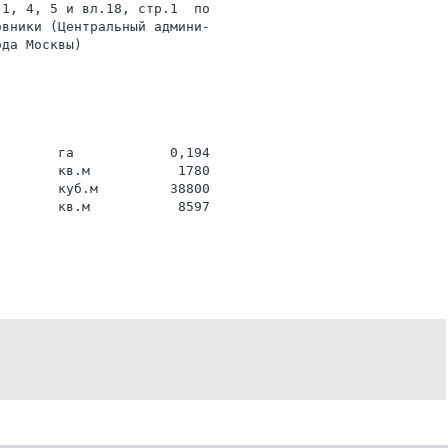
1, 4, 5 и вл.18, стр.1  по

вники (Центральный админи-

да Москвы)

       га            0,194

       кв.м           1780

       куб.м         38800

       кв.м           8597
