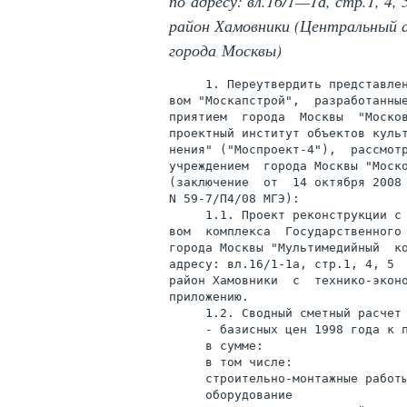
по адресу: вл.16/1—1а, стр.1, 4,
район Хамовники (Центральный 
города Москвы)
     1. Переутвердить представлен
вом "Москапстрой",  разработанные
приятием  города  Москвы  "Москов
проектный институт объектов культ
нения" ("Моспроект-4"),  рассмотр
учреждением  города Москвы "Моско
(заключение  от  14 октября 2008 
N 59-7/П4/08 МГЭ):

     1.1. Проект реконструкции с 
вом  комплекса  Государственного 
города Москвы "Мультимедийный  ко
адресу: вл.16/1-1а, стр.1, 4, 5  
район Хамовники  с  технико-эконо
приложению.

     1.2. Сводный сметный расчет 
     - базисных цен 1998 года к п
     в сумме:                    
     в том числе:

     строительно-монтажные работы
     оборудование                