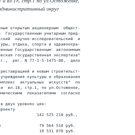
 5 и вл.18, стр.1 по ул.Остоженке,
административный округ
ные открытым акционерным  общест-

  Государственным унитарным пред-

ский  научно-исследовательский  и

уры, отдыха, спорта и здравоохра-

енные Государственным  автономным

вская государственная экспертиза"

г.,  рег. N 77-1-5-1475-08,  дело

реставрацией и новым строительст-

учреждения культуры и образования

мплекс  актуальных  искусств"  по

и  вл.18, стр.1, по ул.Остоженке,

мическими  показателями  согласно

в двух уровнях цен:

роекту

               142 525 210 руб.,

                79 564 510 руб.

                10 531 070 руб.
