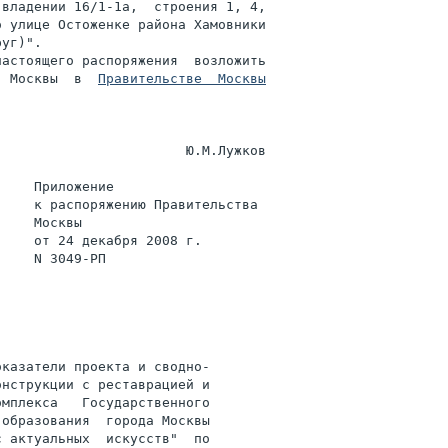
владении 16/1-1а,  строения 1, 4,

 улице Остоженке района Хамовники

уг)".

астоящего распоряжения  возложить

  Москвы  в  
Правительстве  Москвы
                       Ю.М.Лужков

    Приложение

    к распоряжению Правительства

    Москвы

    от 24 декабря 2008 г.

    N 3049-РП

казатели проекта и сводно-

нструкции с реставрацией и

мплекса   Государственного

образования  города Москвы

 актуальных  искусств"  по
