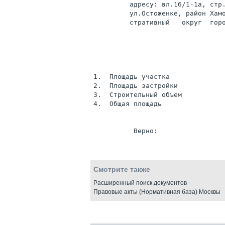
         адресу: вл.16/1-1а, стр.
         ул.Остоженке, район Хамо
         стративный   округ  горо
1.  Площадь участка              
2.  Площадь застройки            
3.  Строительный объем           
4.  Общая площадь                
Смотрите также
Расширенный поиск документов
Правовые акты (Нормативная база) Москвы