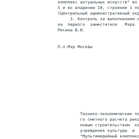
комплекс актуальных искусств" во 
5 и во владении 18, строение 1 по
(Центральный административный окр
     3. Контроль за выполнением н
на  первого  заместителя   Мэра 
Ресина В.И.

П.п.Мэр Москвы                   
                                 
                                 
                                 
                                 
                                 
         Технико-экономические по
         го сметного расчета реко
         новым строительством  ко
         учреждения культуры  и  
         "Мультимедийный комплекс