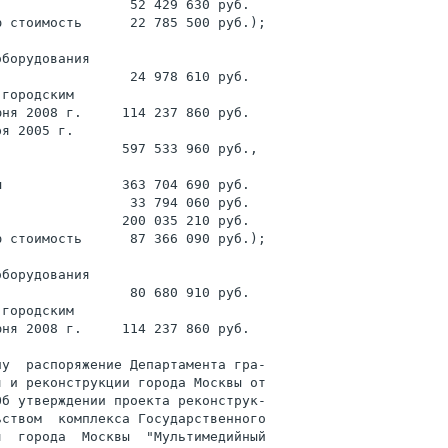
                52 429 630 руб.

 стоимость      22 785 500 руб.);

борудования

                24 978 610 руб.

городским

ня 2008 г.     114 237 860 руб.

я 2005 г.

               597 533 960 руб.,

               363 704 690 руб.

                33 794 060 руб.

               200 035 210 руб.

 стоимость      87 366 090 руб.);

борудования

                80 680 910 руб.

городским

ня 2008 г.     114 237 860 руб.

у  распоряжение Департамента гра-

 и реконструкции города Москвы от

б утверждении проекта реконструк-

ством  комплекса Государственного

  города  Москвы  "Мультимедийный
