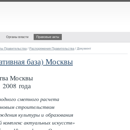
Органы власти
Правовые акты
ты Правительства
/
Распоряжения Правительства
/ Документ
ативная база) Москвы
тва Москвы
 2008 года
водного сметного расчета
и новым строительством
еждения культуры и образования
 комплекс актуальных искусств»