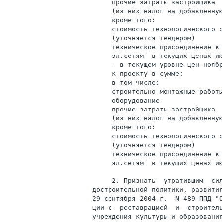
     прочие затраты застройщика  
     (из них налог на добавленную
     кроме того:

     стоимость технологического о
     (уточняется тендером)       
     техническое присоединение к 
     эл.сетям  в текущих ценах ию
     - в текущем уровне цен ноябр
     к проекту в сумме:          
     в том числе:

     строительно-монтажные работы
     оборудование                
     прочие затраты застройщика  
     (из них налог на добавленную
     кроме того:

     стоимость технологического о
     (уточняется тендером)       
     техническое присоединение к 
     эл.сетям  в текущих ценах ию
     2. Признать  утратившим  сил
достроительной политики, развития
29 сентября 2004 г.  N 489-ППД "О
ции с  реставрацией  и  строитель
учреждения культуры и образования