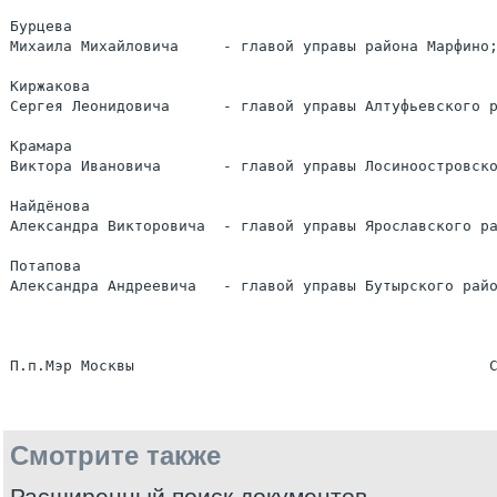
Бурцева

Михаила Михайловича     - главой управы района Марфино;
Киржакова

Сергея Леонидовича      - главой управы Алтуфьевского р
Крамара

Виктора Ивановича       - главой управы Лосиноостровско
Найдёнова

Александра Викторовича  - главой управы Ярославского ра
Потапова

Александра Андреевича   - главой управы Бутырского райо
Смотрите также
Расширенный поиск документов