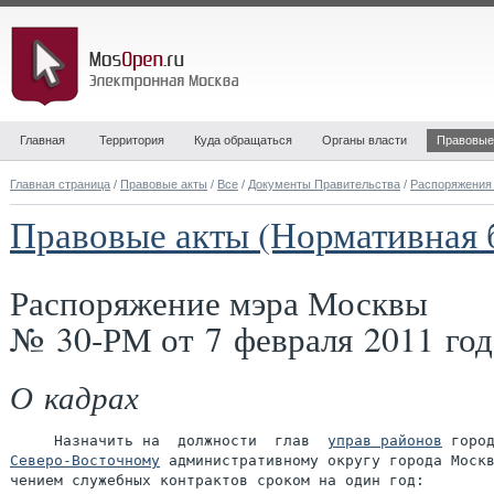
Главная
Территория
Куда обращаться
Органы власти
Правовые
Главная страница
/
Правовые акты
/
Все
/
Документы Правительства
/
Распоряжения
Правовые акты (Нормативная 
Распоряжение мэра Москвы
№ 30-РМ от 7 февраля 2011 год
О кадрах
     Назначить на  должности  глав  
управ районов
Северо-Восточному
 административному округу города Москв
чением служебных контрактов сроком на один год:
