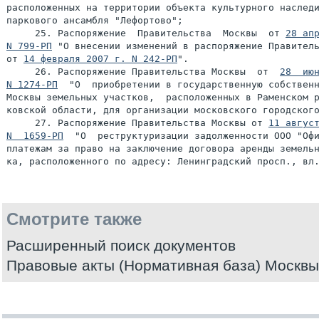
расположенных на территории объекта культурного наследи
паркового ансамбля "Лефортово";

     25. Распоряжение  Правительства  Москвы  от 
28 апр
N 799-РП
 "О внесении изменений в распоряжение Правитель
от 
14 февраля 2007 г. N 242-РП
".

     26. Распоряжение Правительства Москвы  от  
28  июн
N 1274-РП
  "О  приобретении в государственную собственн
Москвы земельных участков,  расположенных в Раменском р
ковской области, для организации московского городского
     27. Распоряжение Правительства Москвы от 
11 август
N  1659-РП
  "О  реструктуризации задолженности ООО "Офи
платежам за право на заключение договора аренды земельн
Смотрите также
Расширенный поиск документов
Правовые акты (Нормативная база) Москвы