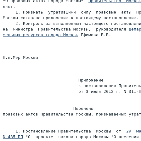
"О правовых актах города Москвы"  
Правительство  Москв
ляет:

     1. Признать  утратившими  силу  правовые  акты  Пр
Москвы согласно приложению к настоящему постановлению.

     2. Контроль за выполнением настоящего постановлени
на  министра  Правительства Москвы,  руководителя 
Депар
мельных ресурсов города Москвы
 Ефимова В.В.

П.п.Мэр Москвы                                         
                              Приложение

                              к постановлению Правитель
                              от 3 июля 2012 г. N 311-П
                            Перечень

правовых актов Правительства Москвы, признаваемых утрат
     1. Постановление Правительства  Москвы  от  
29  ма
N 485-ПП
 "О  проекте  закона города Москвы "О внесении 