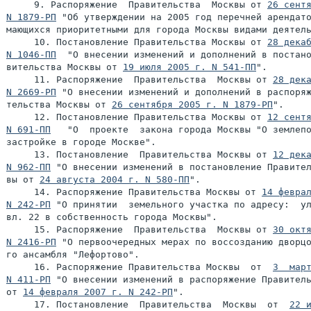
     9. Распоряжение  Правительства  Москвы от 
26 сентя
N 1879-РП
 "Об утверждении на 2005 год перечней арендато
мающихся приоритетными для города Москвы видами деятель
     10. Постановление Правительства Москвы от 
28 декаб
N 1046-ПП
  "О внесении изменений и дополнений в постано
вительства Москвы от 
19 июля 2005 г. N 541-ПП
".

     11. Распоряжение  Правительства  Москвы от 
28 дека
N 2669-РП
 "О внесении изменений и дополнений в распоряж
тельства Москвы от 
26 сентября 2005 г. N 1879-РП
".

     12. Постановление Правительства Москвы от 
12 сентя
N 691-ПП
   "О  проекте  закона города Москвы "О землепо
застройке в городе Москве".

     13. Постановление  Правительства Москвы от 
12 дека
N 962-ПП
 "О внесении изменений в постановление Правител
вы от 
24 августа 2004 г. N 580-ПП
".

     14. Распоряжение Правительства Москвы от 
14 феврал
N 242-РП
 "О принятии  земельного участка по адресу:  ул
вл. 22 в собственность города Москвы".

     15. Распоряжение  Правительства  Москвы от 
30 октя
N 2416-РП
 "О первоочередных мерах по воссозданию дворцо
го ансамбля "Лефортово".

     16. Распоряжение Правительства Москвы  от  
3  март
N 411-РП
 "О внесении изменений в распоряжение Правитель
от 
14 февраля 2007 г. N 242-РП
".

     17. Постановление  Правительства  Москвы  от  
22 и