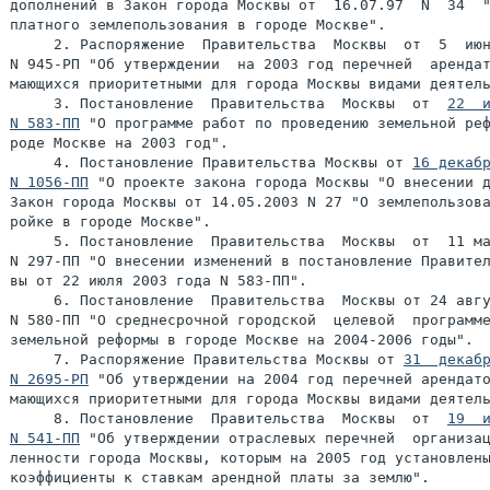
дополнений в Закон города Москвы от  16.07.97  N  34  "
платного землепользования в городе Москве".

     2. Распоряжение  Правительства  Москвы  от  5  июн
N 945-РП "Об утверждении  на 2003 год перечней  арендат
мающихся приоритетными для города Москвы видами деятель
     3. Постановление  Правительства  Москвы  от  
22  и
N 583-ПП
 "О программе работ по проведению земельной реф
роде Москве на 2003 год".

     4. Постановление Правительства Москвы от 
16 декабр
N 1056-ПП
 "О проекте закона города Москвы "О внесении д
Закон города Москвы от 14.05.2003 N 27 "О землепользова
ройке в городе Москве".

     5. Постановление  Правительства  Москвы  от  11 ма
N 297-ПП "О внесении изменений в постановление Правител
вы от 22 июля 2003 года N 583-ПП".

     6. Постановление  Правительства  Москвы от 24 авгу
N 580-ПП "О среднесрочной городской  целевой  программе
земельной реформы в городе Москве на 2004-2006 годы".

     7. Распоряжение Правительства Москвы от 
31  декабр
N 2695-РП
 "Об утверждении на 2004 год перечней арендато
мающихся приоритетными для города Москвы видами деятель
     8. Постановление  Правительства  Москвы  от  
19  и
N 541-ПП
 "Об утверждении отраслевых перечней  организац
ленности города Москвы, которым на 2005 год установлены
коэффициенты к ставкам арендной платы за землю".
