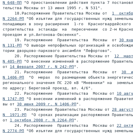
N 648-ПП
 "О приостановлении действия пункта 7 постановл
тельства Москвы от 13 июня 1995 г. N 531".

     18.Распоряжение Правительства Москвы от  
1  октябр
N 2264-РП
 "Об изъятии для государственных нужд земельны
попадающих в зону расширения  1-го  Красногвардейского 
строительства  эстакады  на  пересечении  со 2-м Красно
проездом и ул.Антонова-Овсеенко".

     19. Распоряжение  Правительства  Москвы  от 
30 янв
N 131-РП
 "О выводе непрофильных организаций и освобожде
тории дворцово-паркового ансамбля "Лефортово".

     20. Распоряжение Правительства Москвы от  
12  март
N 405-РП
 "О внесении изменений в распоряжение Правитель
от 
14 февраля 2007 г. N 242-РП
".

     21. Распоряжение  Правительства  Москвы  от  
30  и
N 1406-РП
  "О  мерах  по размещению объекта энергетичес
регионального значения ПС 220 кВ "Мневники" на  земельн
по адресу: Береговой проезд, вл. 4/6".

     22. Распоряжение  Правительства  Москвы от 
10 авгу
N 1747-РП
 "О внесении изменений в распоряжение Правител
вы от 
30 июня 2009 г. N 1406-РП
".

     23. Распоряжение Правительства Москвы от 
28 август
N  1971-РП
  "О сроках реализации распоряжения Правитель
от 
1 октября 2008 г. N 2264-РП
".

     24. Распоряжение  Правительства  Москвы от 
22 октя
N 2774-РП
 "Об изъятии для государственных нужд земельны