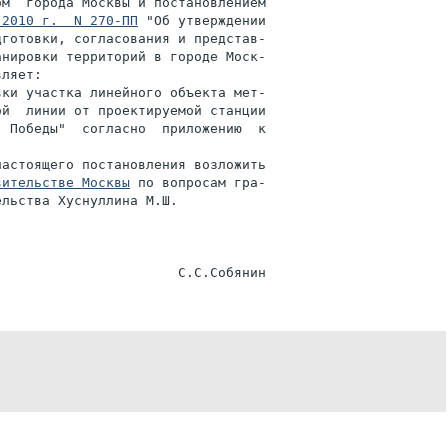
м  города Москвы и постановлением

 2010 г.  N 270-ПП
 "Об утверждении

готовки, согласования и представ-

нировки территорий в городе Моск-

ляет:

ки участка линейного объекта мет-

й  линии от проектируемой станции

 Победы"  согласно  приложению  к

астоящего постановления возложить

вительстве Москвы
 по вопросам гра-

льства Хуснуллина М.Ш.
