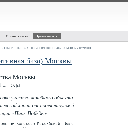
Органы власти
Правовые акты
ты Правительства
/
Постановления Правительства
/ Документ
ативная база) Москвы
ства Москвы
12 года
овки участка линейного объекта
цевской линии от проектируемой
анции «Парк Победы»
ельным кодексом Российской  Феде-
