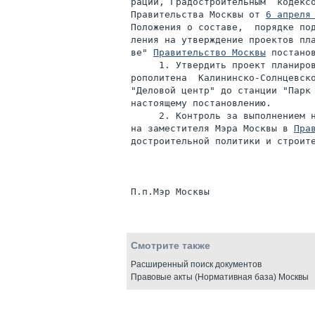
рации, Градостроительным  кодексо
Правительства Москвы от 
6 апреля
Положения о составе,  порядке под
ления на утверждение проектов пла
ве" 
Правительство Москвы
 постанов
     1. Утвердить проект планиров
рополитена  Калининско-Солнцевско
"Деловой центр" до станции "Парк 
настоящему постановлению.

     2. Контроль за выполнением н
на заместителя Мэра Москвы в 
Пра
достроительной политики и строите
Смотрите также
Расширенный поиск документов
Правовые акты (Нормативная база) Москвы