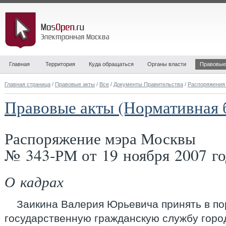
Главная
Территория
Куда обращаться
Органы власти
Правовые
Главная страница
/
Правовые акты
/
Все
/
Документы Правительства
/
Распоряжения
Правовые акты (Нормативная 
Распоряжение мэра Москвы
№ 343-РМ от 19 ноября 2007 го
О кадрах
Заикина Валерия Юрьевича принять в по
государственную гражданскую службу горо