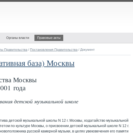
Органы власти
Правовые акты
ты Правительства
/
Постановления Правительства
/ Документ
ативная база) Москвы
ства Москвы
001 года
вания детской музыкальной школе
тива детской музыкальной школы N 12 г. Москвы, ходатайство музыкальной
том по культуре Москвы, о присвоении детской музыкальной школе N 12 г.
новоположника русской камерной музыки, в целях увековечения его памяти