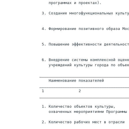
                    программах и проектах).

                 3. Создание многофункциональных культу
                 4. Формирование позитивного образа Мос
                 5. Повышение эффективности деятельност
                 6. Внедрение системы комплексной оценк
                    учреждений культуры города по объек
                _______________________________________
                    Наименование показателей           
                _______________________________________
                 1               2                     
                _______________________________________
                 1. Количество объектов культуры,      
                    охваченных мероприятиями Программы

                 2. Количество рабочих мест в отрасли  