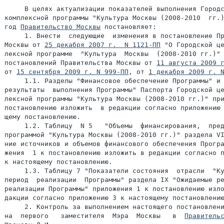
     В целях актуализации показателей выполнения Городс
комплексной программы "Культура Москвы (2008-2010  гг.)
год 
Правительство Москвы
 постановляет:

     1. Внести  следующие  изменения в постановление Пр
Москвы от 
25 декабря 2007 г.  N 1121-ПП
 "О Городской це
лексной программе  "Культура  Москвы  (2008-2010 гг.)" 
постановлений Правительства Москвы от 
11 августа 2009 
от 
15 сентября 2009 г. N 999-ПП
, от 
1 декабря 2009 г. 
     1.1. Разделы "Финансовое обеспечение Программы" и 
результаты  выполнения Программы" Паспорта Городской це
лексной программы "Культура Москвы (2008-2010 гг.)" при
постановлению изложить  в редакции согласно приложению 
щему постановлению.

     1.2. Таблицу  N 5   "Объемы  финансирования,  пред
программой "Культура Москвы (2008-2010 гг.)" раздела VI
ние источников и объемов финансового обеспечения Програ
жения  1 к постановлению изложить в редакции согласно п
к настоящему постановлению.

     1.3. Таблицу 7 "Показатели состояния  отрасли  "Ку
период  реализации  Программы" раздела IX "Ожидаемые ре
реализации Программы" приложения 1 к постановлению изло
дакции согласно приложению 3 к настоящему постановлению
     2. Контроль за выполнением настоящего постановлени
на  первого   заместителя  Мэра  Москвы   в  
Правитель