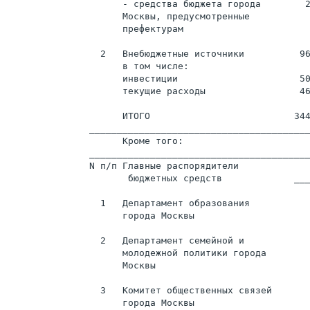
                     - средства бюджета города        2
                     Москвы, предусмотренные

                     префектурам

                 2   Внебюджетные источники          96
                     в том числе:

                     инвестиции                      50
                     текущие расходы                 46
                     ИТОГО                          344
               ________________________________________
                     Кроме того:

               ________________________________________
               N п/п Главные распорядители             
                      бюджетных средств             ___
                                                       
                 1   Департамент образования           
                     города Москвы

                 2   Департамент семейной и            
                     молодежной политики города

                     Москвы

                 3   Комитет общественных связей       
                     города Москвы
