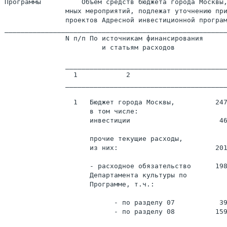
Программы          Объем средств бюджета города Москвы,
               мных мероприятий, подлежат уточнению при
               проектов Адресной инвестиционной програм
_______________________________________________________
               N п/п По источникам финансирования      
                        и статьям расходов             
                                                       
               ________________________________________
                 1            2                        
               ________________________________________
                 1   Бюджет города Москвы,          247
                     в том числе:

                     инвестиции                      46
                     прочие текущие расходы,

                     из них:                        201
                     - расходное обязательство      198
                     Департамента культуры по

                     Программе, т.ч.:

                           - по разделу 07           39
                           - по разделу 08          159