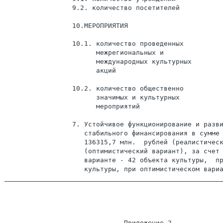
                 9.2. количество посетителей           
                 10.МЕРОПРИЯТИЯ

                 10.1. количество проведенных          
                       межрегиональных и

                       международных культурных

                       акций

                 10.2. количество общественно          
                       значимых и культурных

                       мероприятий

                 7. Устойчивое функционирование и разви
                    стабильного финансирования в сумме 
                    136315,7 млн.  рублей (реалистическ
                    (оптимистический вариант), за счет 
                    варианте - 42 объекта культуры,  пр
                    культуры, при оптимистическом вариа
_______________________________________________________
                              Приложение 2
