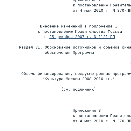
                              к постановлению Правитель
                              от 4 мая 2010 г. N 370-ПП
                Внесение изменений в приложение 1

               к постановлению Правительства Москвы

                 от 
25 декабря 2007 г. N 1121-ПП
       Раздел VI. Обоснование источников и объемов фина
                  обеспечения Программы

                                                      Т
        Объемы финансирования, предусмотренные программ
                 "Культура Москвы 2008-2010 гг."

                         (см. подлинник)

                              Приложение 3

                              к постановлению Правитель
                              от 4 мая 2010 г. N 370-ПП