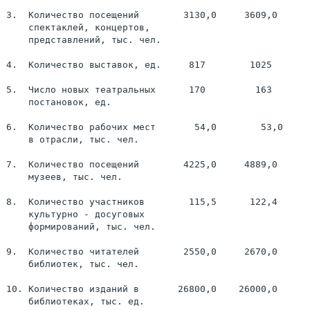
3.  Количество посещений        3130,0     3609,0      
    спектаклей, концертов,

    представлений, тыс. чел.

4.  Количество выставок, ед.     817        1025       
5.  Число новых театральных      170         163       
    постановок, ед.

6.  Количество рабочих мест       54,0        53,0     
    в отрасли, тыс. чел.

7.  Количество посещений        4225,0     4889,0      
    музеев, тыс. чел.

8.  Количество участников        115,5      122,4      
    культурно - досуговых

    формирований, тыс. чел.

9.  Количество читателей        2550,0     2670,0      
    библиотек, тыс. чел.

10. Количество изданий в       26800,0    26000,0      