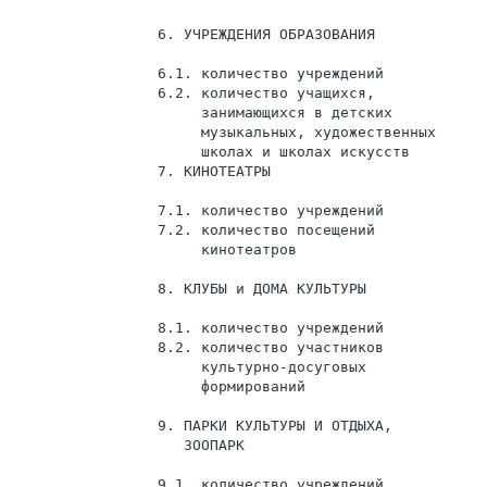
                 6. УЧРЕЖДЕНИЯ ОБРАЗОВАНИЯ

                 6.1. количество учреждений            
                 6.2. количество учащихся,             
                      занимающихся в детских

                      музыкальных, художественных

                      школах и школах искусств

                 7. КИНОТЕАТРЫ

                 7.1. количество учреждений            
                 7.2. количество посещений             
                      кинотеатров

                 8. КЛУБЫ и ДОМА КУЛЬТУРЫ

                 8.1. количество учреждений            
                 8.2. количество участников            
                      культурно-досуговых

                      формирований

                 9. ПАРКИ КУЛЬТУРЫ И ОТДЫХА,

                    ЗООПАРК

                 9.1. количество учреждений            