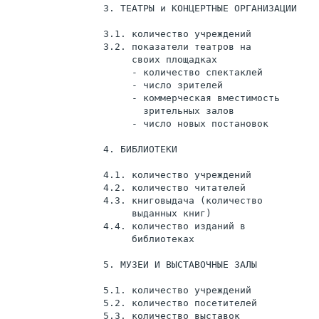
                 3. ТЕАТРЫ и КОНЦЕРТНЫЕ ОРГАНИЗАЦИИ

                 3.1. количество учреждений            
                 3.2. показатели театров на

                      своих площадках

                      - количество спектаклей          
                      - число зрителей                 
                      - коммерческая вместимость       
                        зрительных залов

                      - число новых постановок         
                 4. БИБЛИОТЕКИ

                 4.1. количество учреждений            
                 4.2. количество читателей             
                 4.3. книговыдача (количество          
                      выданных книг)

                 4.4. количество изданий в             
                      библиотеках

                 5. МУЗЕИ И ВЫСТАВОЧНЫЕ ЗАЛЫ

                 5.1. количество учреждений            
                 5.2. количество посетителей           
                 5.3. количество выставок              