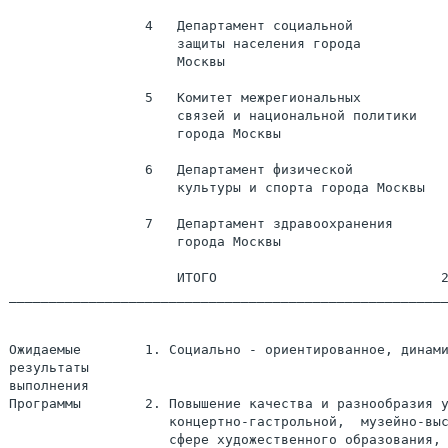
                 4   Департамент социальной            
                     защиты населения города

                     Москвы

                 5   Комитет межрегиональных           
                     связей и национальной политики

                     города Москвы

                 6   Департамент физической            
                     культуры и спорта города Москвы

                 7   Департамент здравоохранения       
                     города Москвы

                     ИТОГО                            2
_______________________________________________________
Ожидаемые        1. Социально - ориентированное, динами
результаты

выполнения

Программы        2. Повышение качества и разнообразия у
                    концертно-гастрольной,  музейно-выс
                    сфере художественного образования, 