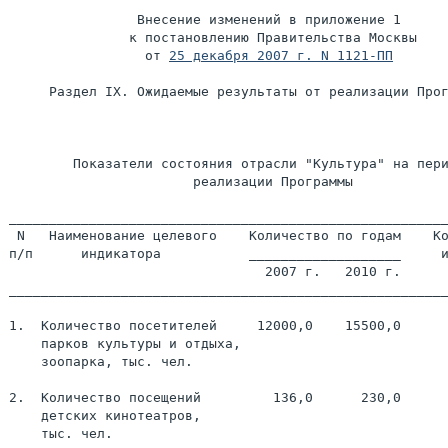
                Внесение изменений в приложение 1

               к постановлению Правительства Москвы

                 от 
25 декабря 2007 г. N 1121-ПП
     Раздел IX. Ожидаемые результаты от реализации Прог
                                                       
        Показатели состояния отрасли "Культура" на пери
                       реализации Программы

_______________________________________________________
 N   Наименование целевого    Количество по годам    Ко
п/п      индикатора           ___________________     и
                                2007 г.   2010 г.

_______________________________________________________
1.  Количество посетителей     12000,0    15500,0      
    парков культуры и отдыха,

    зоопарка, тыс. чел.

2.  Количество посещений         136,0      230,0      
    детских кинотеатров,

    тыс. чел.
