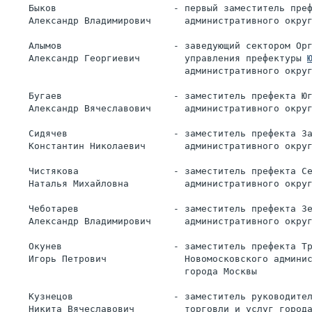
    Быков                     - первый заместитель пре
    Александр Владимирович      административного окру
    Алымов                    - заведующий сектором Ор
    Александр Георгиевич        управления префектуры 
                                административного окру
    Бугаев                    - заместитель префекта Ю
    Александр Вячеславович      административного окру
    Сидячев                   - заместитель префекта З
    Константин Николаевич       административного окру
    Чистякова                 - заместитель префекта С
    Наталья Михайловна          административного окру
    Чеботарев                 - заместитель префекта З
    Александр Владимирович      административного окру
    Окунев                    - заместитель префекта Т
    Игорь Петрович              Новомосковского админи
                                города Москвы
    Кузнецов                  - заместитель руководите
    Никита Вячеславович         торговли и услуг город