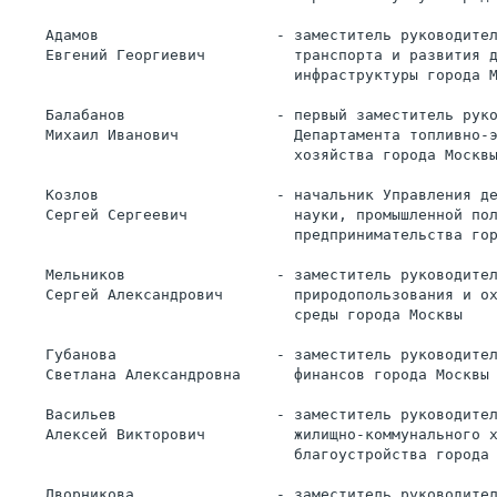
    Адамов                    - заместитель руководите
    Евгений Георгиевич          транспорта и развития 
                                инфраструктуры города 
    Балабанов                 - первый заместитель рук
    Михаил Иванович             Департамента топливно-
                                хозяйства города Москв
    Козлов                    - начальник Управления д
    Сергей Сергеевич            науки, промышленной по
                                предпринимательства го
    Мельников                 - заместитель руководите
    Сергей Александрович        природопользования и о
                                среды города Москвы
    Губанова                  - заместитель руководите
    Светлана Александровна      финансов города Москвы
    Васильев                  - заместитель руководите
    Алексей Викторович          жилищно-коммунального 
                                благоустройства города
    Дворникова                - заместитель руководите