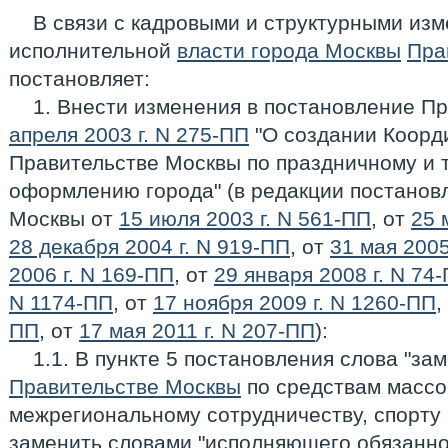
В связи с кадровыми и структурными изм
исполнительной
власти города Москвы
Пра
постановляет:
1. Внести изменения в постановление П
апреля 2003 г. N 275-ПП
"О создании Коорд
Правительстве Москвы по праздничному и 
оформлению города" (в редакции постанов
Москвы от
15 июля 2003 г. N 561-ПП
, от
25 
28 декабря 2004 г. N 919-ПП
, от
31 мая 2005
2006 г. N 169-ПП
, от
29 января 2008 г. N 74
N 1174-ПП
, от
17 ноября 2009 г. N 1260-ПП
,
ПП
, от
17 мая 2011 г. N 207-ПП
):
1.1. В пункте 5 постановления слова "з
Правительстве Москвы
по средствам масс
межрегиональному сотрудничеству, спорту 
заменить словами "исполняющего обязанно