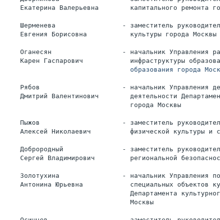
    Екатерина Валерьевна        капитального ремонта г
    Шерменева                 - заместитель руководите
    Евгения Борисовна           культуры города Москвы
    Оганесян                  - начальник Управления р
    Карен Гаспарович            инфраструктуры образов
                                образования города Мос
    Рябов                     - начальник Управления д
    Дмитрий Валентинович        деятельности Департаме
                                города Москвы
    Пыжов                     - заместитель руководите
    Алексей Николаевич          физической культуры и 
    Доброродный               - заместитель руководите
    Сергей Владимирович         региональной безопасно
    Золотухина                - начальник Управления п
    Антонина Юрьевна            специальных объектов к
                                Департамента культурно
                                Москвы
    Осинцев                   - заместитель руководите