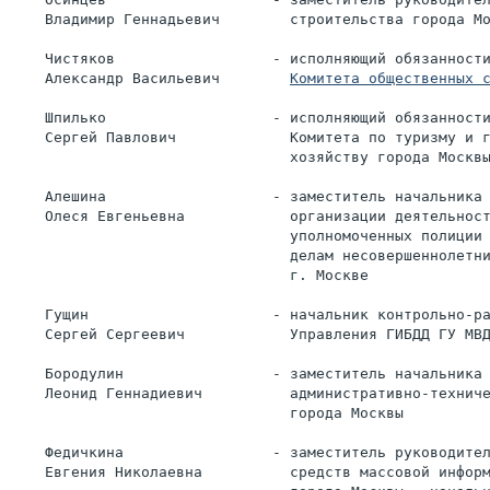
    Владимир Геннадьевич        строительства города М
    Чистяков                  - исполняющий обязанност
    Александр Васильевич        
Комитета общественных 
    Шпилько                   - исполняющий обязанност
    Сергей Павлович             Комитета по туризму и 
                                хозяйству города Москв
    Алешина                   - заместитель начальника
    Олеся Евгеньевна            организации деятельнос
                                уполномоченных полиции
                                делам несовершеннолетн
                                г. Москве
    Гущин                     - начальник контрольно-р
    Сергей Сергеевич            Управления ГИБДД ГУ МВ
    Бородулин                 - заместитель начальника
    Леонид Геннадиевич          административно-технич
                                города Москвы
    Федичкина                 - заместитель руководите
    Евгения Николаевна          средств массовой инфор