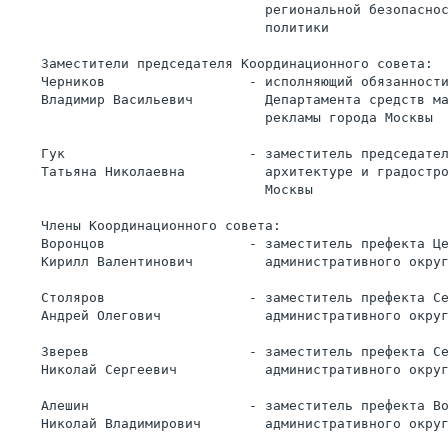
                                региональной безопасно
                                политики
    Заместители председателя Координационного совета:
    Черников                  - исполняющий обязанност
    Владимир Васильевич         Департамента средств м
                                рекламы города Москвы
    Гук                       - заместитель председате
    Татьяна Николаевна          архитектуре и градостр
                                Москвы
    Члены Координационного совета:
    Воронцов                  - заместитель префекта Ц
    Кирилл Валентинович         административного окру
    Столяров                  - заместитель префекта С
    Андрей Олегович             административного окру
    Зверев                    - заместитель префекта С
    Николай Сергеевич           административного окру
    Алешин                    - заместитель префекта В
    Николай Владимирович        административного окру