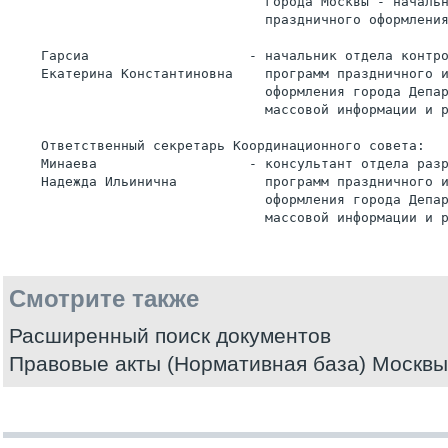
                                города Москвы - началь
                                праздничного оформлени
    Гарсиа                    - начальник отдела контр
    Екатерина Константиновна    программ праздничного 
                                оформления города Депа
                                массовой информации и 
    Ответственный секретарь Координационного совета:
    Минаева                   - консультант отдела раз
    Надежда Ильинична           программ праздничного 
                                оформления города Депа
                                массовой информации и 
Смотрите также
Расширенный поиск документов
Правовые акты (Нормативная база) Москвы