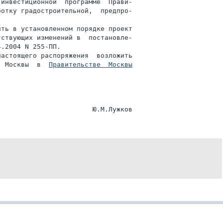
инвестиционной  программе  Прави-

отку градостроительной,  предпро-

ть в установленном порядке проект

ствующих изменений в  постановле-

.2004 N 255-ПП.

астоящего распоряжения  возложить

  Москвы  в  
Правительстве  Москвы