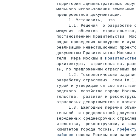
территории административных округ
мального использования земельных 
предпроектной документации.

     1. Установить,  что:

     1.1. Решения  о разработке с
мещения  объектов  строительства,
постановлением Правительства  Мос
рядке проведения конкурсов и аукц
реализацию инвестиционных проекто
документом Правительства Москвы п
теля  Мэра Москвы в 
Правительств
архитектуры,  строительства, разв
вы, по предложениям отраслевых де
     1.2. Технологические задания
разработку отраслевых  схем (п.1.
турой и утверждаются соответствен
родского  хозяйства города Москвы
тельства,  развития и реконструкц
отраслевых департаментов и комите
     1.3. Ежегодные перечни объек
тельной  и предпроектной документ
вержденных среднесрочных отраслев
ительства,  реконструкции, а такж
комитетов города Москвы, 
префект
районов
 города Москвы при наличи