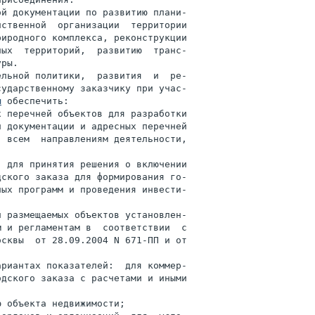
й документации по развитию плани-

ственной  организации  территории

иродного комплекса, реконструкции

ых  территорий,  развитию  транс-

ры.

льной политики,  развития  и  ре-

ударственному заказчику при учас-

ы
 обеспечить:

 перечней объектов для разработки

 документации и адресных перечней

 всем  направлениям деятельности,

 для принятия решения о включении

ского заказа для формирования го-

ых программ и проведения инвести-

 размещаемых объектов установлен-

 и регламентам в  соответствии  с

сквы  от 28.09.2004 N 671-ПП и от

риантах показателей:  для коммер-

дского заказа с расчетами и иными



 объекта недвижимости;
