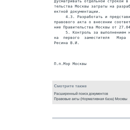
дусматривать отдельной строкой в 
тельства Москвы затраты на разраб
ектной документации.

     4.3. Разработать и представи
правового акта о внесении соответ
ние Правительства Москвы от 27.04
     5. Контроль за выполнением н
на  первого  заместителя   Мэра 
Ресина В.И.

Смотрите также
Расширенный поиск документов
Правовые акты (Нормативная база) Москвы