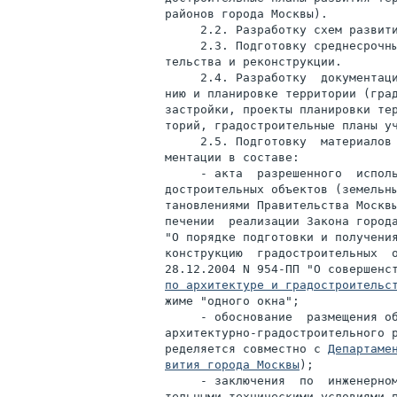
районов города Москвы).

     2.2. Разработку схем развити
     2.3. Подготовку среднесрочны
тельства и реконструкции.

     2.4. Разработку  документаци
нию и планировке территории (град
застройки, проекты планировки тер
торий, градостроительные планы уч
     2.5. Подготовку  материалов 
ментации в составе:

     - акта  разрешенного  исполь
достроительных объектов (земельны
тановлениями Правительства Москвы
печении  реализации Закона города
"О порядке подготовки и получения
конструкцию  градостроительных  о
28.12.2004 N 954-ПП "О совершенс
по архитектуре и градостроительс
жиме "одного окна";

     - обоснование  размещения об
архитектурно-градостроительного р
ределяется совместно с 
Департаме
вития города Москвы
);

     - заключения  по  инженерном
тельными техническими условиями п