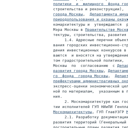
политики  и  жилищного  фонда го
строительства и реконструкции), 
города Москвы
,  
Департамента иму
природопользования и охраны окру
комархитектуры и  утверждаются  р
Мэра Москвы в 
Правительстве Моск
тектуры, строительства, развития 
     1.4. Адресные перечни объект
вания городских инвестиционно-стр
дения инвестиционных конкурсов в 
ваются  и вносятся на утверждение
том градостроительной политики,  
Москвы  по  согласованию  с 
Депа
развития города Москвы
, 
Департам
го  фонда  города Москвы
,  
Депар
префектурами административных ок
экспресс-оценки экономической цел
ной по материалам,  указанным в п
ния.

     2. Москомархитектуре как гос
Москомархитектуры
, ГУП ГлавУЗГР 
     2.1. Разработку документации
развития территорий (Генеральный 
достроительные планы развития тер