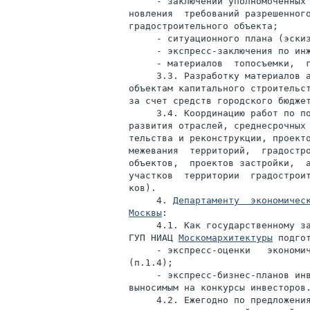
     - заключений уполномоченных 
новления  требований разрешенного
градостроительного объекта;

     - ситуационного плана (эскиз
     - экспресс-заключения по инж
     - материалов  топосъемки,  г
     3.3. Разработку материалов а
объектам капитального строительст
за счет средств городского бюджет
     3.4. Координацию работ по по
развития отраслей, среднесрочных 
тельства и реконструкции, проекто
межевания  территорий,  градостро
объектов,  проектов застройки,  а
участков  территории  градостроит
ков).

     4. 
Департаменту  экономическ
Москвы
:

     4.1. Как государственному за
ГУП НИАЦ 
Москомархитектуры
 подгот
     - экспресс-оценки   экономич
(п.1.4);

     - экспресс-бизнес-планов инв
выносимым на конкурсы инвесторов.
     4.2. Ежегодно по предложения