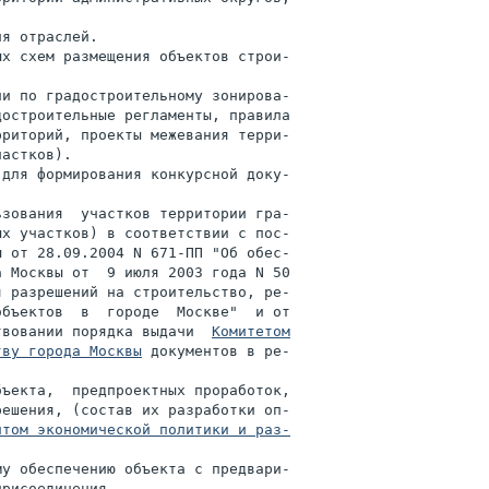
я отраслей.

х схем размещения объектов строи-

и по градостроительному зонирова-

остроительные регламенты, правила

риторий, проекты межевания терри-

астков).

для формирования конкурсной доку-

зования  участков территории гра-

х участков) в соответствии с пос-

 от 28.09.2004 N 671-ПП "Об обес-

 Москвы от  9 июля 2003 года N 50

 разрешений на строительство, ре-

бъектов  в  городе  Москве"  и от

твовании порядка выдачи  
Комитетом

тву города Москвы
 документов в ре-

ъекта,  предпроектных проработок,

ешения, (состав их разработки оп-

нтом экономической политики и раз-

у обеспечению объекта с предвари-

рисоединения.
