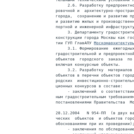
     2.6. Разработку предпроектно
ровочной и  архитектурно-простран
города,  сохранению и развитию пр
и развитию жилых и производственн
портной и инженерной инфраструкту
     3. Департаменту градостроите
конструкции города Москвы как гос
тии ГУП ГлавАПУ 
Москомархитектур
     3.1. Формирование  ежегодных
градостроительной и предпроектной
объектов  городского  заказа  по 
включая конкурсные объекты.

     3.2. Разработку  материалов 
объектов в перечни объектов город
родских  инвестиционно-строительн
ционных конкурсов в составе:

     - заключений  о соответствии
ным градостроительным требованиям
постановлениями Правительства  Мо
28.12.2004   N 954-ПП  (в двух ва
ческих  объектов  и объектов горо
обоснованиями при их проведении);
     - заключения по обследованию