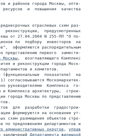
ов и районов города Москвы, опти-

 ресурсов  и  повышения  качества

реднесрочных отраслевых схем раз-

  реконструкции,  предусмотренных

квы от 27.04.2004 N 255-ПП "О по-

ионов по  подбору  инвесторов  на

в",  оформляются распорядительным

о представлению первого  замести-

е Москвы
,  возглавляющего Комплекс

ития и реконструкции города Моск-

партаментов и комитетов.

 (функциональные  показатели)  на

1) согласовываются Москомархитек-

но руководителями  Комплекса  го-

 и Комплекса архитектуры,  строи-

ии города Москвы по представлению

тов.

тов  для  разработки  градострои-

ации формируются на основании ут-

ых схем размещения объектов стро-

е по предложениям департаментов и

ур административных округов
, 
управ

и заключений 
Департамента жилищной
