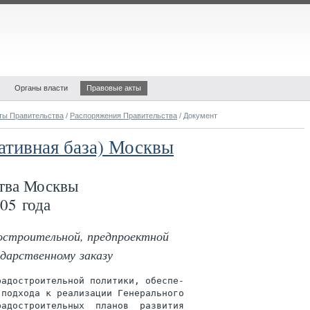
Органы власти
Правовые акты
ты Правительства
/
Распоряжения Правительства
/ Документ
ативная база) Москвы
тва Москвы
05 года
остроительной, предпроектной
ударственному заказу
адостроительной политики, обеспе-

подхода к реализации Генерального

адостроительных  планов  развития
