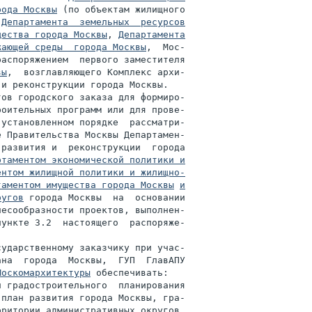
рода Москвы
 (по объектам жилищного

 
Департамента  земельных  ресурсов

щества города Москвы
, 
Департамента

жающей среды  города Москвы
,  Мос-

аспоряжением  первого заместителя

вы
,  возглавляющего Комплекс архи-

и реконструкции города Москвы.

ов городского заказа для формиро-

оительных программ или для прове-

установленном порядке  рассматри-

 Правительства Москвы Департамен-

развития и  реконструкции  города

ртаментом экономической политики и

ентом жилищной политики и жилищно-

таментом имущества города Москвы
и

ругов
 города Москвы  на  основании

есообразности проектов, выполнен-

ункте 3.2  настоящего  распоряже-

ударственному заказчику при учас-

Москомархитектуры
 обеспечивать:

 градостроительного  планирования

план развития города Москвы, гра-

ритории административных округов,
