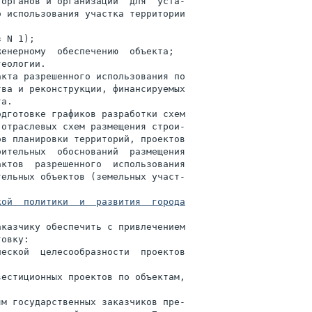
органов и организаций  для  уста-

 использования участка территории

 N 1);

енерному  обеспечению  объекта;

еологии.

кта разрешенного использования по

ва и реконструкции, финансируемых

а.

дготовке графиков разработки схем

отраслевых схем размещения строи-

в планировки территорий, проектов

ительных  обоснований  размещения

ктов  разрешенного  использования

ельных объектов (земельных участ-

ой  политики  и  развития  города

казчику обеспечить с привлечением

овку:

еской  целесообразности  проектов

естиционных проектов по объектам,



м государственных заказчиков пре-
