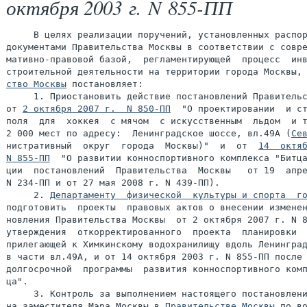
октября 2003 г. N 855-ПП
     В целях реализации поручений, установленных распор
документами Правительства Москвы в соответствии с совре
мативно-правовой базой,  регламентирующей  процесс  инв
строительной деятельности на территории города Москвы,
ство Москвы
 постановляет:

     1. Приостановить действие постановлений Правительс
от 
2 октября 2007 г.  N 850-ПП
  "О проектировании  и ст
поля  для  хоккея  с мячом  с искусственным  льдом  и т
2 000 мест по адресу:  Ленинградское шоссе, вл.49А (
Се
нистративный  округ  города  Москвы)"  и  от  
14  октяб
N 855-ПП
  "О развитии конноспортивного комплекса "Битца
ции  постановлений  Правительства  Москвы   от 19  апре
N 234-ПП и от 27 мая 2008 г. N 439-ПП).

     2. 
Департаменту  физической  культуры и спорта  г
подготовить  проекты  правовых актов о внесении изменен
новления Правительства Москвы  от 2 октября 2007 г. N 8
утверждения  откорректированного  проекта  планировки  
прилегающей к Химкинскому водохранилищу вдоль Ленинград
в части вл.49А, и от 14 октября 2003 г. N 855-ПП после 
долгосрочной  программы  развития конноспортивного комп
ца".

     3. Контроль за выполнением настоящего постановлени
на заместителя Мэра Москвы в 
Правительстве Москвы
 по во