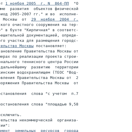
от 
1 ноября 2005  г. N  864-ПП
  "О

ме  развития  объектов физической

иод 2005-2007 гг." и во  исполне-

  Москвы  от  
29  ноября  2004  г.

кого очистного сооружения на тер-

" в бухте "Кирпичная" в соответс-

ешительной документацией, опреде-

го участка для размещения городс-

тельство Москвы
 постановляет:

мерах по реализации проекта строи-

нального теннисного центра России

дальнейшему  развитию  территории

инским водохранилищем (ТЕОС "Вод-

вления Правительства Москвы от  2

оряжения Правительства Москвы  от

становления  слова "с учетом  п.7

остановления слова "площадью 9,58

сключить.

ельства некоммерческой  организа-

ии":

амент  земельных  ресурсов  города
