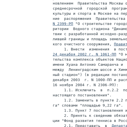
новлением  Правительства Москвы 
среднесрочной  городской  програм
культуры и спорта в Москве на пер
ние  распоряжения  Правительства
N 2399-РП
 "О строительстве городс
ритории  Водного стадиона "Динамо
твии с разработанной исходно-разр
лившей границы и площадь земельно
кого очистного сооружения, 
Прави
24 декабря 2002 г. N 1061-ПП
 "О 
тельства комплекса объектов Нацио
имени Хуана Антонио Самаранча и  
между  Ленинградским шоссе и Химк
ный стадион") (в редакции постано
декабря 2003  г. N 1000-ПП и расп
16 ноября 2004 г. N 2306-РП):

     1.1. Исключить  в  п.2.2  по
настоящего постановления".

     1.2. Заменить в пункте 2.2 п
га" словами "площадью 9,22 га".

     1.3. Пункт 7 постановления и
     2. Принять к сведению обязат
ции "Фонд развития тенниса в Росс
     2.1. Представить  в  
Департ