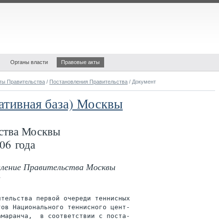
Органы власти
Правовые акты
ты Правительства
/
Постановления Правительства
/ Документ
ативная база) Москвы
ства Москвы
06 года
овление Правительства Москвы
тельства первой очереди теннисных

ов Национального теннисного цент-

маранча,  в соответствии с поста-
