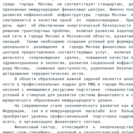
среда  города  Москвы  не соответствует стандартам,  до
признанных международных финансовых центрах. Именно поэ
развития нефинансовой  инфраструктуры  города Москвы  к
сматривается в качестве одной  из  первоочередных.  Пре
речь  идет  об обеспечении энергетической безопасности 
решении транспортных проблем,  включая развитие аэропор
ной сети в городе Москве и Московской области, развитии
никаций.  Также необходимо создание условий для формиро
ционального  размещения  в  городе Москве финансовых кл
центров предоставления соответствующих услуг,  включая 
дического  сопровождения  сделок,  повышения качества о
здравоохранения и экологии, развития социальной инфраст
рода Москвы,  снижения преступности, укрепления безопас
дотвращения террористических актов.

     В области образования важной задачей является анал
ности в профессиональных кадрах для МФЦ в городе Москве
несения с имеющимися ресурсами подготовки  специалистов
условий и стимулов для развития системы финансового и с
юридического образования международного уровня.

     На современном этапе экономического развития как в
Федерации,  так и в международном  масштабе  все  больш
приобретает уровень профессиональной  подготовки кадров
всего, в организациях финансового сектора.

     Финансовый сектор,  относящийся  к  непроизводстве
имеет свою специфику:  кадровый и технологический потен