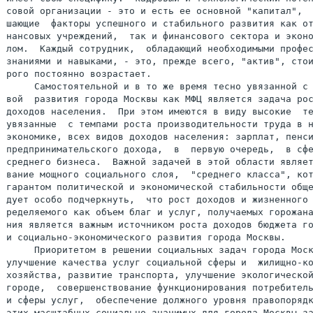
совой организации - это и есть ее основной "капитал",  
шающие  факторы успешного и стабильного развития как от
нансовых учреждений,  так и финансового сектора и эконо
лом.  Каждый сотрудник,  обладающий необходимыми профес
знаниями и навыками, - это, прежде всего, "актив", стои
рого постоянно возрастает.

     Самостоятельной и в то же время тесно увязанной с 
вой  развития города Москвы как МФЦ является задача рос
доходов населения.  При этом имеются в виду высокие  те
увязанные  с темпами роста производительности труда в н
экономике, всех видов доходов населения: зарплат, пенси
предпринимательского дохода,  в  первую очередь,  в сфе
среднего бизнеса.  Важной задачей в этой области являет
вание мощного социального слоя,  "среднего класса", кот
гарантом политической и экономической стабильности обще
дует особо подчеркнуть,  что рост доходов и жизненного 
ределяемого как объем благ и услуг, получаемых горожана
ния является важным источником роста доходов бюджета го
и социально-экономического развития города Москвы.

     Приоритетом в решении социальных задач города Моск
улучшение качества услуг социальной сферы и  жилищно-ко
хозяйства, развитие транспорта, улучшение экологической
городе,  совершенствование функционирования потребитель
и сферы услуг,  обеспечение должного уровня правопорядк
этих масштабных социально значимых для города Москвы за