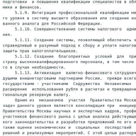
подготовки  и повышения квалификации специалистов в обл
мики и финансов.

     5.1.9. Интеграция профессиональной квалификации ме
го уровня в систему высшего образования или создание их
ванного аналога для Российской Федерации.

     5.1.10. Совершенствование системы налогового  адми
ния.

     5.1.11. Создание системы, позволяющей обеспечить э
справедливый и разумный подход к сбору и уплате налогов
защиты прав налогоплательщиков.

     5.1.12. Создание  благоприятных  условий  для  при
страну высококвалифицированного персонала, в том числе 
го в случае необходимости.

     5.1.13. Активизация  валютно-финансового сотруднич
дущими внешнеторговыми партнерами России,  прежде всего
государствами - участниками  Содружества  Независимых  
расширение  использования рубля в расчетах и превращени
гиональную резервную валюту.

     Одним из  механизмов  участия  Правительства Москв
задач данного уровня является консолидация при  инициир
Правительства Москвы научных и экспертных кадров, профе
участников финансового рынка с целью анализа действующе
кого законодательства и разработки предложений по его и
также оценки экономических и  социальных  последствий  
решений и реализуемых мероприятий. С этой целью распоря