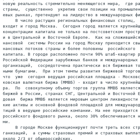
новую реальность стремительно меняющегося мира,  где ра
страны,  существенно  укрепив свои позиции на промышлен
евых рынках, претендуют на лидерство в международных фи
     В число растущих региональных финансовых столиц,  
входит и город Москва.  Сегодня город является крупнейш
концентрации капитала не только на постсоветском простр
и в Центральной и Восточной Европе.  Как на сложившийся
нансовой  системы России на город Москву приходится свы
нансовых потоков страны и более половины  российского  
капитала. В городе расположено почти 90% штаб-квартир р
Российской Федерации зарубежных банков и международных 
организаций,  сосредоточена практически вся биржевая то
ными бумагами.  При этом темпы развития биржевой торгов
что  уже  сегодня ведущая российская площадка - Московс
ковская валютная биржа (ММВБ) - входит в число крупнейш
ра.  По  совокупному объему торгов группа ММВБ является
биржей в России, странах СНГ, Центральной и Восточной Е
довая  биржа ММВБ является мировым центром ликвидности 
кие активы и основной фондовой площадкой для международ
тиций в ведущие российские компании. На нее приходится 
российского фондового рынка, около 30% обеспечивается н
ми.

     В городе Москве функционирует почти треть всех стр
ганизаций,  а суммы страховых премий и страховых выплат
около 2/3 от общероссийских.
