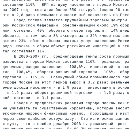
составили 110%.  ВРП на душу населения в городе Москве,
на 2007 год,  составил более 650 тыс.руб. (около 26 тыс
что в 2,8 раза превышает аналогичный показатель по Росс
     Город Москва является крупнейшим торговым центром 
рии Российской Федерации, обеспечивающим около 19% обор
ной торговли;  40%  оборота оптовой торговли;  14% внеш
оборота,  в том числе 3% экспортных и 32% импортных опе
зывает 23%  общего объема платных услуг населению Росси
тал составляет 11%.
     В 2000-2007 гг.  среднегодовые темпы роста промышленного про-
изводства в городе Москве составили 116%,  реальных  располагаемых
денежных доходов населения - 108,6%,  инвестиций  в основной капи-
тал - 108,4%,  оборота розничной торговли - 106%,  оборота оптовой
торговли  - 115,3%.  Совокупный объем промышленного производства в
городе Москве за этот период вырос в 3,2 раза; реальные располага-
емые доходы населения - в 1,9 раза;  инвестиции в основной капитал
- в 1,9 раза; оборот розничной торговли - в 1,6 раза; оборот опто-
вой торговли - в 3,1 раза.
     Говоря о предпосылках развития города Москвы как МФЦ,  нельзя
не учитывать те существенные коррективы, которые вносит в развитие
экономики мировой финансовый кризис,  проходящий в настоящее время
через свою наиболее острую фазу.  Статистические данные свидетель-
ствуют,  что в ноябре-декабре 2008 г. динамичный  рост  российской
экономики сменился на спад. До 89,7% снизился индекс промышленного
производства в декабре 2008 г. по отношению к декабрю 2007 г. Сни-
жение коснулось и таких важных экспортно-ориентированных отраслей,
как добыча полезных  ископаемых - 97,7%,  металлургическое  произ-
водство и производство готовых металлических изделий - 93,9%,  хи-
мическое производство - 71,1%.  В декабре 2008 г.  по отношению  к
декабрю 2007 г.  резко сократилось производство машин и оборудова-
ния - 82,7%,  текстильное и швейное  производство - 79,5%,  произ-
водство пищевых продуктов,  включая напитки и табак, - 93,5%.  Ре-
альные располагаемые денежные доходы населения России  сократились
на 11,6%.
     На финансовом рынке России начало острой фазы кризиса (август
2008 г.)  стало  отправной  точкой быстрого снижения международных
резервов Российской Федерации,  массового оттока капитала, деваль-
вации рубля к бивалютной корзине. Следствием непрерывной девальва-
ции рубля,  проводимой с указанного момента Банком  России,  стало
"бегство от рубля" и перевод всех доступных рублевых средств в ва-
лютные активы,  резкое сворачивание банками кредитных  программ  и
операций  на внутреннем финансовом рынке.  Проявлением финансового
кризиса стал и панический вывод средств с российского рынка акций,
в результате чего к январю 2009 г. его капитализация сократилась в
4,5 раза по отношению к пиковому значению.
     Несмотря  на кризис и зафиксированный  в IV квартале  2008 г.
экономический спад, в целом 2008 год останется для российской эко-
номики годом  роста.  ВВП  России в 2008 году вырос по сравнению с
2007 годом на 5,6%,  промышленное производство - на 2,1%, инвести-
ции  в основной капитал - на 9,1%,  оборот розничной торговли - на
13%, реальные располагаемые доходы населения - на 2,7%.
     В целях стабилизации финансово-кредитной системы Правительст-
во Российской Федерации  и Банк России  в IV квартале 2008 г. осу-
ществили комплекс мероприятий, направленных на поддержание ликвид-
ности и устойчивости банковской системы и финансового рынка, кото-
рый резко снизил риски системного кризиса в указанной сфере.
     Тем не менее на 2009 год базовый  вариант  прогноза  социаль-
но-экономического  развития определяет снижение роста ВВП России в
размере 2,2%.  Смягчающий эффект на падение деловой  активности  в
экономике Российской Федерации в 2009 году должны оказать дополни-
тельные антикризисные меры, направленные на оказание поддержки ре-
альному сектору экономики, а также реализация инвестиционных прог-
рамм естественных монополий и компаний  инфраструктурных  секторов
экономики. Наличие таких мер и активная политика по диверсификации
экономики, стимулированию инвестиций и инноваций, рациональное уп-
равление  государственными  финансами и резервами,  мероприятия по
поддержке финансовой системы страны позволяют говорить о  сохране-
нии российской  экономикой потенциала роста и восстановлении пози-
тивной динамики такого роста в посткризисный период.
     Таким образом, несмотря на дестабилизирующее влияние мирового
финансового кризиса,  по-прежнему сохраняются все предпосылки  для
развития  города  Москвы как национального и международного центра
финансовых услуг. Более того, кризисная обстановка должна способс-
твовать быстрому принятию ряда нормативных правовых актов и мер по
изменению регулирования и инфраструктуры финансового  и  фондового
рынка, которые будут форсировать создание МФЦ в городе Москве.
     Обоснованность претензий  города Москвы на роль МФЦ подтверж-
дается  и оценками международных экспертов.  В 19 ежегодном отчете
"Обзор европейских городов" (European Cities Monitor),  вышедшем в
октябре 2008 г.,  город Москва занял первое место по критерию "Ев-
ропейская экспансия: города, которые могут ожидать наибольший при-
ток компаний в ближайшие 5 лет". Согласно рейтингу "Великие города
мира", составленному  журналом "Forbes"  в октябре 2008 г.,  город
Москва вошел в число наиболее перспективных городов,  обеспечиваю-
щих развитие 30 ведущих мировых рынков  (14-е место из 85).  Город
Москва  является крупнейшим рынком с еще нереализованным потенциа-
лом развития.  Реализация своего уникального  потенциала  позволит
городу Москве утвердиться в глобальном пространстве в качестве од-
ного из мировых финансовых центров.
     Превращение города Москвы в МФЦ является неотъемлемой состав-
ной частью успешного решения стоящей перед Россией  стратегической
задачи вхождения в пятерку лидеров мировой экономики.  Именно МФЦ,
где сосредотачиваются основные  инвестиционные,  информационные  и
интеллектуальные  ресурсы,  становятся локомотивами экономического
роста в условиях стремительного развития транснациональных  эконо-
мических связей, увеличения мобильности и повышения степени интег-
рации финансовых рынков.  Наличие МФЦ создает необходимые  предпо-
сылки  для ускоренного наращивания инвестиционного потенциала эко-
номики и превращения национальной денежной единицы в одну из миро-
вых резервных валют.
     Это тем более важно,  потому что текущий глобальный кризис  с
неизбежностью  приведет  к  трансформации международных финансовых
рынков,  изменению правил их регулирования, созданию новых центров
притяжения капиталов.  В условиях такой трансформации, обусловлен-
ной кризисом всей системы мировых финансовых  отношений,  выиграют
те страны, которые будут участвовать в формировании новой архитек-
туры финансовых рынков и использовать такое  участие  в  интересах
развития  национального  рынка финансовых услуг и его интеграции в
систему международных финансовых отношений.
     Важно отметить,  что  инициативу  развития  города Москвы как
МФЦ необходимо реализовывать незамедлительно,  так  как  упущенное
время  может обернуться для города Москвы утратой всего наработан-
ного потенциала.  Кроме того,  на фоне кризиса мировой  финансовой
системы и ослабления позиций ряда крупнейших финансовых институтов
все более отчетливо начнут проявляться тенденции экспансии  сохра-
нивших дееспособность действующих международных финансовых центров
в страны с развивающимися экономиками,  укрепление  их  позиций  и
расширение  зон  финансового влияния.  В результате растет вероят-
ность того,  что число стран,  где могут сохраниться и  продолжать
функционировать независимые и полноценные финансовые рынки,  будет
постепенно сокращаться.  В ближайшее десятилетие отдельные  нацио-
нальные  финансовые рынки будут либо трансформироваться в междуна-
родные финансовые центры,  либо входить в зону влияния уже сущест-
вующих глобальных центров. Соответственно, наличие самостоятельно-
го финансового центра международного масштаба в той или иной стра-
не  станет одним из важнейших признаков конкурентоспособности эко-
номик таких стран,  роста их влияния в мире, обязательным условием
их экономического, а значит, и политического суверенитета.
     Обеспечение долгосрочной   конкурентоспособности  финансового
сектора российской экономики должно стать важнейшей задачей эконо-
мической  политики  России.  Одним из главных направлений развития
города Москвы является создание благоприятных условий для развития
финансовой системы и связанного с финансами бизнеса.  Создание МФЦ
в Москве - это процесс, встроенный в трансформацию мирового валют-
ного рынка, финансового рынка и рынка капиталов.

     4. Проблемы и задачи развития города Москвы как международного
финансового центра

     Мировой опыт показывает,  что создание в городе Москве МФЦ не
может быть обеспечено исключительно ростом количественных  показа-
телей  экономического и финансового развития.  Появление как новых
МФЦ - Сингапура, Гонконга, Дубая, Мумбая, Шанхая, так и укрепление
своих позиций "традиционными" мировыми и региональными финансовыми
центрами - Лондоном,  Нью-Йорком,  Франкфуртом, Люксембургом стало
результатом проведения целенаправленной и  во  многом  новаторской
государственной политики. В этой связи отправной точкой для разви-
тия российского МФЦ должна стать лучшая практика ведущих  финансо-
вых  центров  в  области законодательного регулирования финансовых
рынков, подготовки квалифицированного персонала, социальной и биз-
нес-инфраструктуры.

     Регулирование финансовых рынков: мировой опыт
     До мирового финансового кризиса признанными лидерами в облас-
ти  нормативного регулирования финансовых рынков являлись глобаль-
ные финансовые центры Лондона и Нью-Йорка.  При этом если финансо-
вое законодательство стран континентальной Европы и в определенной
степени США  стремится достаточно четко кодифицировать все правила
и меры регулирования,  описать финансовые инструменты и рынки (ru-
le-based regulation), то законодательство Великобритании часто до-
пускает сознательную нечеткость формулировок. Такая практика обес-
печивает  гибкость системы регулирования и быструю адаптацию к ин-
новациям на финансовых рынках.  Гибкость регулирования привлекла в
Лондон значительную часть бизнеса (в особенности связанного с кор-
поративным финансированием) глобальных инвестиционных и коммерчес-
ких банков.
     Гонконг модифицировал свое финансовое законодательство в 2003
году, упразднив  десять законов и приня