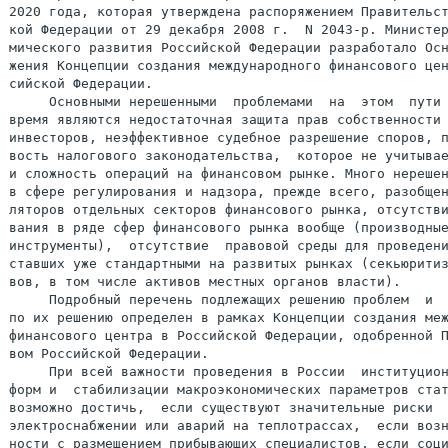
2020 года, которая утверждена распоряжением Правительст
кой Федерации от 29 декабря 2008 г.  N 2043-р. Министер
мического развития Российской Федерации разработало Осн
жения Концепции создания международного финансового цен
сийской Федерации.

     Основными нерешенными  проблемами  на  этом  пути 
время являются недостаточная защита прав собственности 
инвесторов, неэффективное судебное разрешение споров, п
вость налогового законодательства,  которое не учитывае
и сложность операций на финансовом рынке. Много нерешен
в сфере регулирования и надзора, прежде всего, разобщен
ляторов отдельных секторов финансового рынка, отсутстви
вания в ряде сфер финансового рынка вообще (производные
инструменты),  отсутствие  правовой среды для проведени
ставших уже стандартными на развитых рынках (секьюритиз
вов, в том числе активов местных органов власти).

     Подробный перечень подлежащих решению проблем  и  
по их решению определен в рамках Концепции создания меж
финансового центра в Российской Федерации, одобренной П
вом Российской Федерации.

     При всей важности проведения в России  институцион
форм и  стабилизации макроэкономических параметров стат
возможно достичь,  если существуют значительные риски  
электроснабжении или аварий на теплотрассах,  если возн
ности с размещением прибывающих специалистов, если соци