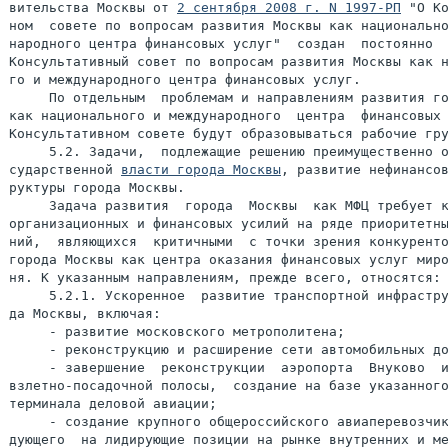
вительства Москвы от 
2 сентября 2008 г. N 1997-РП
 "О Ко
ном  совете по вопросам развития Москвы как национально
народного центра финансовых услуг"  создан  постоянно  
Консультативный совет по вопросам развития Москвы как н
го и международного центра финансовых услуг.

     По отдельным  проблемам и направлениям развития го
как национального и международного  центра  финансовых 
Консультативном совете будут образовываться рабочие гру
     5.2. Задачи,  подлежащие решению преимущественно о
сударственной 
власти города Москвы
, развитие нефинансов
руктуры города Москвы.

     Задача развития  города  Москвы  как МФЦ требует к
организационных и финансовых усилий на ряде приоритетны
ний,  являющихся  критичными  с точки зрения конкуренто
города Москвы как центра оказания финансовых услуг миро
ня. К указанным направлениям, прежде всего, относятся:

     5.2.1. Ускоренное  развитие транспортной инфрастру
да Москвы, включая:

     - развитие московского метрополитена;

     - реконструкцию и расширение сети автомобильных до
     - завершение  реконструкции  аэропорта  Внуково  и
взлетно-посадочной полосы,  создание на базе указанного
терминала деловой авиации;

     - создание крупного общероссийского авиаперевозчик
дующего  на лидирующие позиции на рынке внутренних и ме