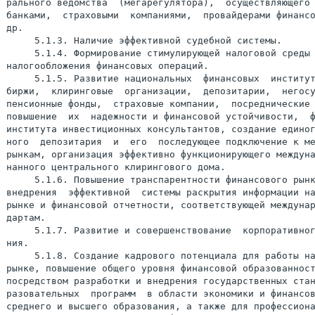
рального ведомства  (мегарегулятора),  осуществляющего 
банками,  страховыми  компаниями,  провайдерами финансо
др.

     5.1.3. Наличие эффективной судебной системы.

     5.1.4. Формирование стимулирующей налоговой среды 
налогообложения финансовых операций.

     5.1.5. Развитие национальных  финансовых  институт
биржи,  клиринговые  организации,  депозитарии,  негосу
пенсионные фонды,  страховые компании,  посреднические 
повышение  их  надежности и финансовой устойчивости,  ф
института инвестиционных консультантов, создание единог
ного  депозитария  и  его  последующее подключение к ме
рынкам, организация эффективно функционирующего междуна
нанного центрального клирингового дома.

     5.1.6. Повышение транспарентности финансового рынк
внедрения  эффективной  системы раскрытия информации на
рынке и финансовой отчетности, соответствующей междунар
дартам.

     5.1.7. Развитие и совершенствование  корпоративног
ния.

рынке, повышение общего уровня финансовой образованност
посредством разработки и внедрения государственных стан
разовательных  программ  в области экономики и финансов
среднего и высшего образования, а также для профессиона