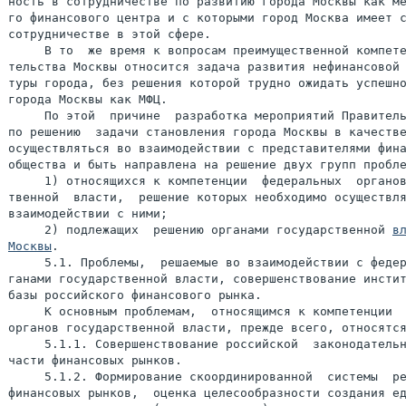
ность в сотрудничестве по развитию города Москвы как ме
го финансового центра и с которыми город Москва имеет с
сотрудничестве в этой сфере.

     В то  же время к вопросам преимущественной компете
тельства Москвы относится задача развития нефинансовой 
туры города, без решения которой трудно ожидать успешно
города Москвы как МФЦ.

     По этой  причине  разработка мероприятий Правитель
по решению  задачи становления города Москвы в качестве
осуществляться во взаимодействии с представителями фина
общества и быть направлена на решение двух групп пробле
     1) относящихся к компетенции  федеральных  органов
твенной  власти,  решение которых необходимо осуществля
взаимодействии с ними;

     2) подлежащих  решению органами государственной 
вл
Москвы
.

     5.1. Проблемы,  решаемые во взаимодействии с федер
ганами государственной власти, совершенствование инстит
базы российского финансового рынка.

     К основным проблемам,  относящимся к компетенции  
органов государственной власти, прежде всего, относятся
     5.1.1. Совершенствование российской  законодательн
части финансовых рынков.

     5.1.2. Формирование скоординированной  системы  ре
финансовых рынков,  оценка целесообразности создания ед