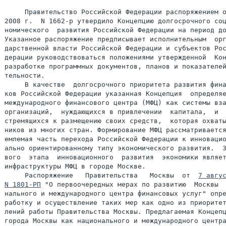
     Правительство Российской Федерации распоряжением о
2008 г.  N 1662-р утвердило Концепцию долгосрочного соц
номического  развития Российской Федерации на период до
Указанное распоряжение предписывает исполнительным  орг
дарственной власти Российской Федерации и субъектов Рос
дерации руководствоваться положениями утвержденной  Кон
разработке программных документов, планов и показателей
тельности.

     В качестве  долгосрочного приоритета развития фина
ков Российской Федерации указанная Концепция  определяе
международного финансового центра (МФЦ) как системы вза
организаций,  нуждающихся в привлечении  капитала,  и  
стремящихся к размещению своих средств,  которая охваты
ников из многих стран. Формирование МФЦ рассматривается
емлемая часть перехода Российской Федерации к инновацио
ально ориентированному типу экономического развития.  З
вого  этапа  инновационного  развития  экономики являет
инфраструктуры МФЦ в городе Москве.

     Распоряжение   Правительства   Москвы  от  
7 авгус
N 1801-РП
 "О первоочередных мерах по развитию  Москвы  
нального и международного центра финансовых услуг" опре
работку и осуществление таких мер как одно из приоритет
лений работы Правительства Москвы. Предлагаемая Концепц
города Москвы как национального и международного центра