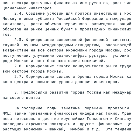
ние спектра доступных финансовых инструментов, рост чис
циональных инвесторов.

     2.4. Создание условий для притока инвестиций в Рос
Москву в иные субъекты Российской Федерации с междунаро
капиталов,  роста объемов первичного  размещения  акций
оборотов на рынке ценных бумаг и производных финансовых
тов.

     2.5. Формирование современной финансовой  системы,
твующей  лучшим  международным стандартам,  оказывающей
воздействие на все сектора экономики города Москвы, рос
поступлений, улучшение бизнес-инфраструктуры,  условий 
роде Москве и рост благосостояния москвичей.

     2.6. Формирование емкого конкурентного рынка труда
вом секторе города Москвы.

     2.7. Формирование сильного бренда города Москвы ка
вого центра и повышение уровня доверия инвесторов.

     3. Предпосылки развития города Москвы как междунар
нансового центра

     За последние  годы  заметные  перемены  произошли 
МФЦ: такие признанные финансовые лидеры как Токио, Фран
нева потеснены в десятке крупнейших Гонконгом и Сингапу
последних стремятся повторить и  другие  финансовые  це
растущих экономик - Шанхай,  Мумбай и т.д.  Эта тенденц