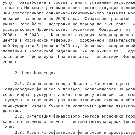
услуг  разработана в соответствии с указанным распоряже
тельства Москвы и для выполнения соответствующих положе
ции долгосрочного социально-экономического развития Рос
дерации  на период до 2020 года,  Стратегии  развития  
рынка  Российской  Федерации на период до 2020 года,  у
распоряжением Правительства Российской  Федерации  от  
2008 г.  N 2043-р,  Концепции создания  международного 
центра в Российской Федерации,  одобренной Правительств
кой Федерации 5 февраля 2009 г.,  Основных  направлений
политики в Российской Федерации  на 2008-2010 гг.,  одо
заседании  Президиума  Правительства  Российской  Федер
2008 г.

     2. Цели Концепции

     2.1. Становление города Москвы в качестве одного  
международных финансовых центров, базирующегося на разв
совой инфраструктуре и адекватной регулятивной  системе
твующего  ускоренному  развитию экономики страны и обес
лидирующие позиции России на финансовых рынках евразийс
ранства.

     2.2. Интеграция финансового сектора экономики горо
качестве значимого элемента системы международных финан
шений.

     2.3. Развитие эффективной финансовой инфраструктур