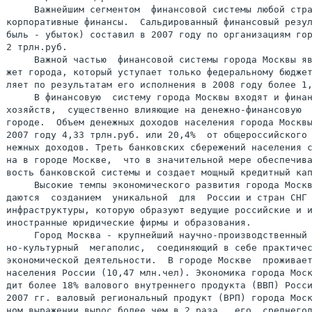
     Важнейшим сегментом  финансовой системы любой стра
корпоративные финансы.  Сальдированный финансовый резул
быль - убыток) составил в 2007 году по организациям гор
2 трлн.руб.

     Важной частью  финансовой системы города Москвы яв
жет города, который уступает только федеральному бюджет
ляет по результатам его исполнения в 2008 году более 1,
     В финансовую  систему города Москвы входят и финан
хозяйств,  существенно влияющие на денежно-финансовую  
городе.  Объем денежных доходов населения города Москвы
2007 году 4,33 трлн.руб. или 20,4%  от общероссийского 
нежных доходов. Треть банковских сбережений населения с
на в городе Москве,  что в значительной мере обеспечива
вость банковской системы и создает мощный кредитный кап
     Высокие темпы экономического развития города Москв
даются  созданием  уникальной  для  России и стран СНГ 
инфраструктуры, которую образуют ведущие российские и и
иностранные юридические фирмы и образования.

     Город Москва - крупнейший научно-производственный 
но-культурный  мегаполис,  соединяющий в себе практичес
экономической деятельности.  В городе Москве  проживает
населения России (10,47 млн.чел). Экономика города Моск
дит более 18% валового внутреннего продукта (ВВП) Росси
2007 гг. валовый региональный продукт (ВРП) города Моск
ном выражении вырос более чем в 2 раза,  его  среднегод