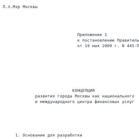
П.п.Мэр Москвы                                         
                              Приложение 1

                              к постановлению Правитель
                              от 19 мая 2009 г. N 445-П
                            КОНЦЕПЦИЯ

             развития города Москвы как национального

             и международного центра финансовых услуг

     1. Основание для разработки
