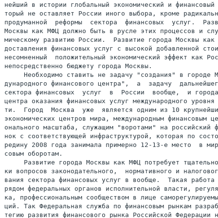
нейший в истории глобальный экономический и финансовый 
торый не оставляет России иного выбора, кроме радикальн
продуманной  реформы  сектора  финансовых  услуг.  Разв
Москвы как МФЦ должно быть в русле этих процессов и слу
мическому развитию России.  Развитие города Москвы как 
доставления финансовых услуг с высокой добавленной стои
несомненный  положительный экономический эффект как Рос
непосредственно бюджету города Москвы.

     Необходимо ставить не задачу "создания" в городе М
дународного финансового центра",  а  задачу  дальнейшег
сектора финансовых  услуг  в  России  вообще,  и города
центра оказания финансовых услуг международного уровня 
ти.  Город  Москва  уже  является одним из 10 крупнейши
экономических центров мира, международным финансовым це
онального масштаба, служащим "воротами" на российский ф
нок с соответствующей инфраструктурой, которая по состо
редину 2008 года занимала примерно 12-13-е место  в мир
совым оборотам.

     Развитие города Москвы как МФЦ потребует тщательно
ки вопросов законодательного,  нормативного и налоговог
вания сектора финансовых услуг в вообще.  Такая работа 
рядом федеральных органов исполнительной власти, регуля
ка, профессиональным сообществом в лице саморегулируемы
ций. Так Федеральная служба по финансовым рынкам разраб
тегию развития финансового рынка Российской Федерации н