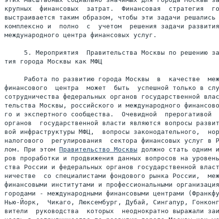
крупных  финансовых  затрат.  Финансовая  стратегия  го
выстраивается таким образом, чтобы эти задачи решались 
комплексно и  полно  с  учетом  решения задачи развития
международного центра финансовых услуг.

     5. Мероприятия  Правительства Москвы по решению за
тия города Москвы как МФЦ

     Работа по развитию города Москвы  в  качестве  меж
финансового  центра  может  быть  успешной только в слу
сотрудничества федеральных органов государственной влас
тельства Москвы, российского и международного финансово
го и экспертного сообщества.  Очевидной  прерогативой  
органов  государственной власти являются вопросы развит
вой инфраструктуры МФЦ,  вопросы законодательного,  нор
налогового  регулирования  сектора финансовых услуг в Р
лом. При этом 
Правительство Москвы
 должно стать одним и
ров проработки и продвижения данных вопросов на уровень
ства России и федеральных органов государственной власт
ничестве  со специалистами фондового рынка России,  меж
финансовыми институтами и профессиональными организация
городами - международными финансовыми центрами (Франкфу
Нью-Йорк,  Чикаго, Люксембург, Дубай, Сингапур, Гонконг
вители  руководства  которых  неоднократно выражали заи