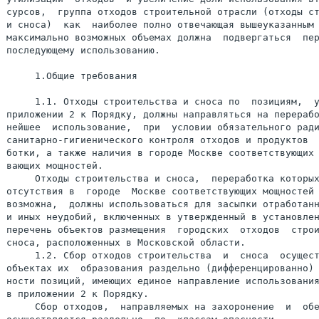
сурсов,  группа отходов строительной отрасли (отходы ст
и сноса)  как  наиболее полно отвечающая вышеуказанным 
максимально возможных объемах должна  подвергаться  пер
последующему использованию.

     1.Общие требования

     1.1. Отходы строительства и сноса по  позициям,  у
приложении 2 к Порядку, должны направляться на перерабо
нейшее  использование,  при  условии обязательного ради
санитарно-гигиенического контроля отходов и продуктов  
ботки, а также наличия в городе Москве соответствующих 
вающих мощностей.

     Отходы строительства и сноса,  переработка которых
отсутствия в  городе  Москве соответствующих мощностей 
возможна,  должны использоваться для засыпки отработанн
и иных неудобий, включенных в утвержденный в установлен
перечень объектов размещения  городских  отходов  строи
сноса, расположенных в Московской области.

     1.2. Сбор отходов строительства  и  сноса  осущест
объектах их  образования раздельно (дифференцированно) 
ности позиций, имеющих единое направление использования
в приложении 2 к Порядку.

     Сбор отходов,  направляемых на захоронение  и  обе