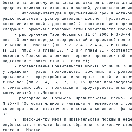
ботке и дальнейшему использованию отходов строительства
пределах лимитов капитальных вложений, установленных ин
     8. Москомархитектуре в двухмесячный срок в установ
рядке подготовить распорядительный документ Правительст
внесении изменений и дополнений (в соответствии с прило
следующие нормативно-правовые акты Правительства Москвы
     - распоряжение Мэра Москвы от 11.04.2000 N 378-РМ 
нии  об едином порядке предпроектной и проектной подгот
тельства в г.Москве" (пп. 2.2, 2.4.2-2.4.4, 2.6 главы I
вы III, пп.2 и 3 главы IV, п.2 и 4 главы VI и соответст
ложения к Положению о едином  порядке  предпроектной  и
подготовки строительства в г.Москве);

     - постановление Правительства Москвы от 08.08.2000
утверждении  правил  производства  земляных  и строител
прокладки и  переустройства  инженерных  сетей  и  комм
г.Москве" (пп.2,  4,  6,  7, 11, 15 Правил производства
строительных работ,  прокладки и переустройства инженер
коммуникаций в г.Москве);

     - распоряжение  Премьера  Правительства  Москвы  о
N 25-РП "Об обязательной утилизации и переработке строи
ходов при сносе пятиэтажного и ветхого жилищного  фонда
3).

     9. Пресс-центру Мэра и Правительства Москвы в неде
опубликовать в печати Порядок обращения с отходами стро
сноса в г.Москве.
