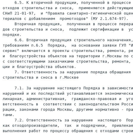
     Вторичная продукция,  полученная в процессе переработки отхо-
дов строительства и сноса,  подлежит сертификации в  установленном
порядке.
     6.6. Вторичная продукция строительного назначения, отвечающая
требованиям п.6.5  Порядка,  на основании заявки ГУП "Информстрой-
сервис" включается в проекты строительства, ремонта, реконструкции
и  благоустройства объектов на территории г.Москвы по согласованию
с соответствующими заказчиками строительства, ремонта, реконструк-
ции и благоустройства объектов.
     7. Ответственность за нарушение порядка обращения со отходами
строительства и сноса в г.Москве

     7.1. За нарушение настоящего Порядка в зависимости  от  видов
нарушений и их последствий устанавливается экономическая,  дисцип-
линарная, административная,  гражданско-правовая и  уголовная  от-
ветственность в  соответствии с законодательством Российской Феде-
рации, законами города Москвы, другими нормативно - правовыми  ак-
тами.
     7.2. Ответственность за нарушение  настоящего  Порядка  несут
как отходопроизводители,  так  и подрядчики,  привлекаемые ими для
выполнения работ по процессу обращения с отходами строительства  и
сноса.


                                  Приложение 1
                                  к Порядку обращения с отходами
                                  строительства и сноса в г.Москве


                          ТИПОВАЯ ФОРМА
               технологического регламента процесса
            обращения с отходами строительства и сноса


                           Титульный лист
+----------------------------------------------------------------+
|      ЗАРЕГИСТРИРОВАН                                           |
|ГУП ППДЦ "Информстройсервис"                                    |
|за реестровым N ____________                                    |
|" ____ " _________ 200 __ г.                                    |
|____________________________                                    |
|ФИО, подпись должностного лица                                  |
|                                                                |
|          М.П.                                                  |
|                 ТЕХНОЛОГИЧЕСКИЙ РЕГЛАМЕНТ (ТР)                 |
|    процесса обращения (использования, захоронения) с           |
|    отходами строительства и сноса на объекте:                  |
|    ________________________________________________________    |
|          наименование объекта, его месторасположение           |
|                                                                |
|Заказчик строительства: _______________________________________ |
|        (наименование, юр. и факт. адрес, контактный тел.)      |
|Генподрядчик: _________________________________________________ |
|        (наименование, юр. и факт. адрес, контактный тел.)      |
|                                                                |
|Заказчик ТР: __________________________________________________ |
|(наименование организации или ФИО индивидуального предпринимате-|
|ля, юр. и факт. адрес, контактный тел.)                         |
|_______________________________________________________________ |
|(Должность, ФИО, подпись правомочного представителя, дата)      |
|                                                                |
|М.П.                                                            |
|                                                                |
|Разработчик ТР: _______________________________________________ |
|(наименование организации или ФИО индивидуального предпринимате-|
|ля, юр. и факт. адрес, контактный тел.)                         |
|_______________________________________________________________ |
|(Должность, ФИО, подпись правомочного представителя, дата)      |
|                                                                |
|М.П.                                                            |
+----------------------------------------------------------------+
     Таблица 1 ТР
"Виды отходов строительства и сноса, образующихся  на  объекте,  и
объемы их образования"

+---+--------------------------------+---------------+-----------+
| N | Виды образующихся на объекте   |     Объем     |   Класс   |
|п/п| отходов строительства и сноса  |  образования  | опасности |
|   |         (наименование)         |   (в тоннах)  |  (III-IV) |
+---+--------------------------------+---------------+-----------+
| 1 |              2                 |       3       |     4     |
+---+--------------------------------+---------------+-----------+
+---+--------------------------------+---------------+-----------+
+---+--------------------------------+---------------+-----------+
|   |Итого по классу опасности:      |               |           |
+---+--------------------------------+---------------+-----------+
+---+--------------------------------+---------------+-----------+
|   |Всего:                          |               |           |
+---+--------------------------------+---------------+-----------+

     Примечания:

     1. Нумерация видов отходов ведется порядковым образом в соот-
ветствии с классом их опасности (от  наибольшего  к  наименьшему),
последовательное расположение видов отходов одного класса опаснос-
ти может быть произвольным.
     2. Необходимо  нумерацию  видов  отходов  (в  соответствии  с
табл.1) сохранять по всем последующим таблицам.
     Таблица 2 ТР
"Накопление и организация временного хранения отходов строительст-
ва и сноса на объекте"
+---+--------------+----------+------------------+---------------+
| N | Вид отходов  | Объемы   |Подробное описание|Срок временного|
|п/п|строительства |накопления| мест временного  |хранения  (кол.|
|   |   и сноса    |на объекте|хранения (склади- |дней  с момента|
|   |              |(в тоннах)|     рования)     |  образования) |
+---+--------------+----------+------------------+---------------+
| 1 |       2      |    3     |         4        |       5       |
+---+--------------+----------+------------------+---------------+
+---+--------------+----------+------------------+---------------+
+---+--------------+----------+------------------+---------------+

     Примечание:

     3. К данной таблице прикладывается схема объекта (масштаб  не
менее М 1:500) с обозначением на ней  всех поименованных в колонке
4 мест временного хранения и  складирования  образующихся  отходов
строительства и сноса.

     Таблица 3 ТР
"Удаление отходов строительства и сноса с территории объекта"
+---+---------+-----------+-------+-------------+----------------+
| N |Вид отхо-|Периодич-  | Объем |Организации  |Объект, на кото-|
|п/п|дов стро-|ность выво-|вывоза |или индивиду-|рый осуществля- |
|   |ительства|за с терри-|  (в   |альные пред- |ется вывоз от-  |
|   | и сноса |тории и ти-|тоннах)|приниматели, |ходов (катего-  |
|   |         |пы (марки) |       |осуществля-  |рия, название,  |
|   |         |используе- |       |ющие  вывоз  |месторасположе- |
|   |         |мого авто- |       |  отходов    |ние, плечо про- |
|   |         |транспорта |       |(полное на-  |бега автотранс- |
|   |         |           |       |именование,  |порта от места  |
|   |         |           |       |юр. и факт.  | загрузки до    |
|   |         |           |       |адрес, кон-  |места разгрузки |
|   |         |           |       |тактный тел.,|отходов, полное |
|   |         |           |       |N договора,  |наименование ор-|
|   |         |           |       |на основании |ганизации или   |
|   |         |           |       |которого осу-|индивидуального |
|   |         |           |       |ществляется  |предпринимателя,|
|   |         |           |       |  данная     |эксплуатирующего|
|   |         |           |       |деятельность)|данный объект)  |
+---+---------+-----------+-------+-------------+----------------+
| 1 |    2    |     3     |   4   |      5      |       6        |
+---+---------+-----------+-------+-------------+----------------+
+---+---------+-----------+-------+-------------+----------------+

     Примечания:
     4. К данной таблице прилагаются:
     - копия договора, по которой отходовывозящей организацией или
индивидуальным предпринимателем  осуществляется  вывоз  отходов  с
территории данного объекта;
     - подробная  маршрутная  схема  вывоза отходов с обозначением
городских магистралей,  по кот