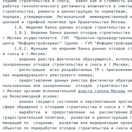
ходами строительства и сноса,  равно как и стоимость ра
работке технологического регламента включается в сметну
строительства, ремонта и реконструкции по нормативам,  
порядке, утвержденным  Региональной  межведомственной к
ценовой и тарифной политике при Правительстве Москвы.

     1.8. Ведение банка данных отходов строительства и 
     1.8.1. Ведение банка данных отходов строительства 
г.Москве осуществляется  ГУП  "Проектно-производственны
центр "Информстройсервис" (далее - ГУП "Информстройсерв
     1.8.2. Функции  по ведению банка данных отходов ст
и сноса в г.Москве:

     - ведение реестра фактически образующихся, использ
захороненных отходов строительства и сноса в г.Москве;

     - регистрация  всех разработанных ТР с присвоением
них индивидуального реестрового номера;

     - предоставление данных реестра фактически образую
пользованных или захороненных  отходов  строительства  
г.Москве органам исполнительной 
власти города Москвы
 по
на безвозмездной основе;

     - анализ текущего состояния и перспективное прогно
сфере обращения с отходами строительства и сноса в г.Мо
     - выработка  и  предоставление  на  рассмотрение Д
градостроительной политики,  развития и реконструкции г
мендаций по  созданию,  развитию или модернизации произ
объектов по переработке отходов строительства и сноса в