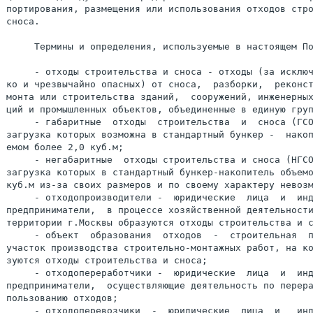
портирования, размещения или использования отходов стро
сноса.

     Термины и определения, используемые в настоящем По
     - отходы строительства и сноса - отходы (за исключ
ко и чрезвычайно опасных) от сноса,  разборки,  реконст
монта или строительства зданий,  сооружений, инженерных
ций и промышленных объектов, объединенные в единую груп
     - габаритные  отходы  строительства  и  сноса (ГСО
загрузка которых возможна в стандартный бункер -  накоп
емом более 2,0 куб.м;

     - негабаритные  отходы строительства и сноса (НГСО
загрузка которых в стандартный бункер-накопитель объемо
куб.м из-за своих размеров и по своему характеру невозм
     - отходопроизводители -  юридические  лица  и  инд
предприниматели,  в процессе хозяйственной деятельности
территории г.Москвы образуются отходы строительства и с
     - объект  образования  отходов  -  строительная  п
участок производства строительно-монтажных работ, на ко
зуются отходы строительства и сноса;

     - отходопереработчики -  юридические  лица  и  инд
предприниматели,  осуществляющие деятельность по перера
пользованию отходов;

     - отходоперевозчики  -  юридические  лица  и   инд