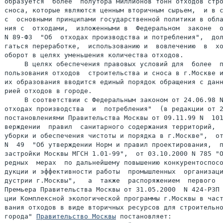
образуется  более  полутора миллионов тонн отходов стро
сноса, которые являются ценным вторичным сырьем,  и в с
с  основными принципами государственной политики в обла
ния с  отходами,  изложенными в  Федеральном  законе  о
N 89-ФЗ  "Об  отходах производства и потребления",  дол
гаться переработке,  использованию и  вовлечению  в  хо
оборот в целях уменьшения количества отходов.

     В целях обеспечения правовых условий для  более  п
пользования отходов  строительства и сноса в г.Москве и
их образования вводится единый порядок обращения с данн
рией отходов в городе.

     В соответствии с Федеральным законом от 24.06.98 N
отходах производства  и  потребления"  (в редакции от 2
постановлениями Правительства Москвы от 09.11.99 N  101
верждении  правил  санитарного содержания территорий,  
уборки и обеспечения чистоты и порядка в г.Москве",  от
N  49  "Об утверждении Норм и правил проектирования,  п
застройки Москвы МГСН 1.01-99",  от 03.10.2000 N 785 "О
редных  мерах  по дальнейшему повышению конкурентоспосо
дукции и эффективности работы  промышленных  организаци
дустрии г.Москвы",   а  также  распоряжением  первого  
Премьера Правительства Москвы от 31.05.2000  N 424-РЗП 
ции Комплексной экологической программы г.Москвы в част
вания отходов в виде вторичных ресурсов для строительно
города" 
Правительство Москвы
 постановляет:
