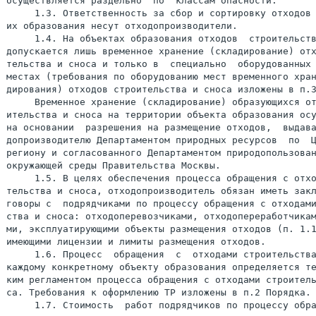
осуществляется раздельно  по  классам опасности.

     1.3. Ответственность за сбор и сортировку отходов 
их образования несут отходопроизводители.

     1.4. На объектах образования отходов  строительств
допускается лишь временное хранение (складирование) отх
тельства и сноса и только в  специально  оборудованных 
местах (требования по оборудованию мест временного хран
дирования) отходов строительства и сноса изложены в п.3
     Временное хранение (складирование) образующихся от
ительства и сноса на территории объекта образования осу
на основании  разрешения на размещение отходов,  выдава
допроизводителю Департаментом природных ресурсов  по  Ц
региону и согласованного Департаментом природопользован
окружающей среды Правительства Москвы.

     1.5. В целях обеспечения процесса обращения с отхо
тельства и сноса, отходопроизводитель обязан иметь закл
говоры с  подрядчиками по процессу обращения с отходами
ства и сноса: отходоперевозчиками, отходопереработчикам
ми, эксплуатирующими объекты размещения отходов (п. 1.1
имеющими лицензии и лимиты размещения отходов.

     1.6. Процесс  обращения  с  отходами строительства
каждому конкретному объекту образования определяется те
ким регламентом процесса обращения с отходами строитель
са. Требования к оформлению ТР изложены в п.2 Порядка.

     1.7. Стоимость  работ подрядчиков по процессу обра