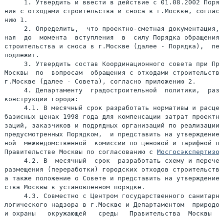
     1. Утвердить и ввести в действие с 01.08.2002 Поря
ния с отходами строительства и сноса в г.Москве, соглас
нию 1.

     2. Определить,  что проектно-сметная документация,
ная  до  момента  вступления  в  силу Порядка обращения
строительства и сноса в г.Москве (далее - Порядка),  пе
подлежит.

     3. Утвердить состав Координационного совета при Пр
Москвы  по  вопросам  обращения с отходами строительств
г.Москве (далее - Совета), согласно приложению 2.

     4. Департаменту  градостроительной  политики,  раз
конструкции города:

     4.1. В месячный срок разработать нормативы и расце
базисных ценах 1998 года для компенсации затрат проектн
заций, заказчиков и подрядных организаций по реализации
предусмотренных Порядком,  и представить на утверждение
ной  межведомственной  комиссии по ценовой и тарифной п
Правительстве Москвы по согласованию с 
Мосгосэкспертиз
     4.2. В  месячный  срок  разработать схему и перече
размещения (переработки) городских отходов строительств
а также положение о Совете и представить на утверждение
ства Москвы в установленном порядке.

     4.3. Совместно с Центром государственного санитарн
логического надзора в г.Москве и Департаментом  природо
и охраны   окружающей   среды   Правительства  Москвы  