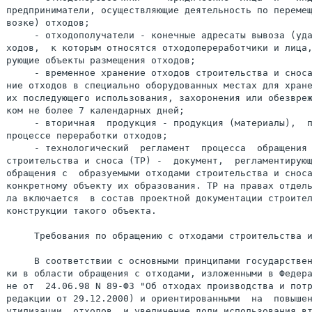
предприниматели, осуществляющие деятельность по перемещ
возке) отходов;

     - отходополучатели - конечные адресаты вывоза (уда
ходов,  к которым относятся отходопереработчики и лица,
рующие объекты размещения отходов;

     - временное хранение отходов строительства и сноса
ние отходов в специально оборудованных местах для хране
их последующего использования, захоронения или обезвреж
ком не более 7 календарных дней;

     - вторичная  продукция - продукция (материалы),  п
процессе переработки отходов;

     - технологический  регламент  процесса  обращения 
строительства и сноса (ТР) -  документ,  регламентирующ
обращения с  образуемыми отходами строительства и сноса
конкретному объекту их образования. ТР на правах отдель
ла включается  в состав проектной документации строител
конструкции такого объекта.

     Требования по обращению с отходами строительства и
     В соответствии с основными принципами государствен
ки в области обращения с отходами, изложенными в Федера
не от  24.06.98 N 89-ФЗ "Об отходах производства и потр
редакции от 29.12.2000) и ориентированными  на  повышен
утилизации  отходов  и увеличение доли использования вт