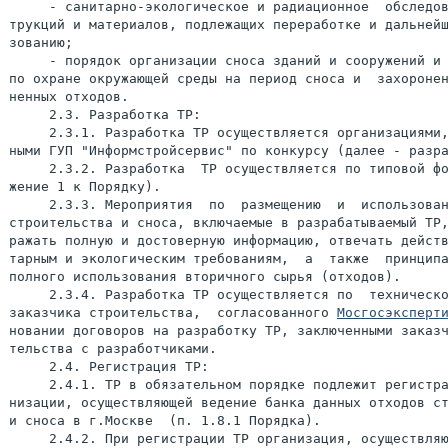
     - санитарно-экологическое и радиационное  обследов
трукций и материалов, подлежащих переработке и дальнейш
зованию;

     - порядок организации сноса зданий и сооружений и 
по охране окружающей среды на период сноса и  захоронен
ненных отходов.

     2.3. Разработка ТР:

     2.3.1. Разработка ТР осуществляется организациями,
ными ГУП "Информстройсервис" по конкурсу (далее - разра
     2.3.2. Разработка  ТР осуществляется по типовой фо
жение 1 к Порядку).

     2.3.3. Мероприятия  по  размещению  и  использован
строительства и сноса, включаемые в разрабатываемый ТР,
ражать полную и достоверную информацию, отвечать действ
тарным и экологическим требованиям,  а  также  принципа
полного использования вторичного сырья (отходов).

     2.3.4. Разработка ТР осуществляется по  техническо
заказчика строительства,  согласованного 
Мосгосэксперт
новании договоров на разработку ТР, заключенными заказч
тельства с разработчиками.

     2.4. Регистрация ТР:

     2.4.1. ТР в обязательном порядке подлежит регистра
низации, осуществляющей ведение банка данных отходов ст
и сноса в г.Москве  (п. 1.8.1 Порядка).

     2.4.2. При регистрации ТР организация, осуществляю