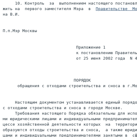
     10. Контроль  за  выполнением настоящего постановл
жить на  первого заместителя Мэра  в  
Правительстве  М
на В.И.

П.п.Мэр Москвы                                         
                              Приложение 1

                              к постановлению Правитель
                              от 25 июня 2002 года  N 4
                             ПОРЯДОК

      обращения с отходами строительства и сноса в г.Мо
     Настоящим документом устанавливается единый порядо
с отходами строительства и сноса в городе Москве.

     Требования настоящего Порядка обязательны для испо
ми юридическими лицами и индивидуальными предпринимател
цессе хозяйственной деятельности которых  на  территори
образуются отходы строительства и сноса,  а также юриди
цами и индивидуальными предпринимателями занятыми в  сф