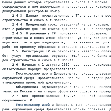
банка данных отходов строительства и сноса в г.Москве, 
содержащуюся в нем информацию и присваивает регистрируе
дивидуальный реестровый номер.

     2.4.3. Данные, представленные в ТР, вносятся в рее
строительства и сноса в г.Москве.

     2.4.4. Предельный срок, отведенный на регистрацию 
ляет 2 рабочих дня (не считая дня подачи ТР на регистра
     2.4.5. Отраженные в ТР  положения  по  обращению  
строительства и сноса имеют обязательную силу как для о
водителя, так и для подрядчиков,  привлекаемых им  для 
работ по процессу обращения с отходами строительства и 
     2.5. Регистрация ТР не относится к категории оплач
бот (услуг) организации, осуществляющей ведение банка д
дов строительства и сноса в г.Москве.

     2.6. Начиная с 1 августа 2002 года  зарегистрирова
обязательном порядке предоставляется:

     - Мосгосэкспертизе и Департаменту природопользован
окружающей среды  Правительства  Москвы - на стадии рас
утверждения проектной документации;

     - Объединению  административно-технических  инспек
тельства Москвы - на стадии оформления ордера на провед
     2.7. Без  предоставления  (п.2.6  Порядка) надлежа
оформленного ТР:

     - 
Мосгосэкспертизой
 и Департаментом природопользования и  ох-
раны окружающей среды Правительства Москвы проектная  документация
не принимается к рассмотрению и утверждению;
     - Объединением административно-технических  инспекций  Прави-
тельства Москвы не производится выдача и продление ордеров на про-
ведение работ.
     2.8. Проверку  соответствия процесса практического выполнения
положений ТР осуществляет ГУП "Информстройсервис".
     2.9. Контроль  над процессом реализации ТР осуществляется Де-
партаментом природопользования и охраны  окружающей  среды  Прави-
тельства Москвы,  органами санитарно-эпидемиологического надзора и
Объединением административно-технических  инспекций  Правительства
Москвы в соответствии с их полномочиями.

     3. Сбор и временное хранение отходов строительства и сноса.

     3.1. Отходопроизводители обязаны осуществлять раздельный сбор
(сортировку) и временное хранение (складирование)  отходов  строи-
тельства и сноса, подлежащих переработке и дальнейшему использова-
нию, по совокупности позиций, имеющих единое направление использо-
вания (приложение 2 к Порядку),  а также раздельный сбор и времен-
ное хранение (складирование) отходов строительства и сноса, подле-
жащих захоронению по классам опасности.
     3.2. Раздельный сбор (сортировка) образующихся отходов строи-
тельства и сноса должен осуществляться преимущественно механизиро-
ванным способом.
     Допускается ручная сортировка образующихся отходов строитель-
ства и сноса при условии соблюдения действующих  санитарных  норм,
экологических требований и правил техники безопасности.
     3.3. Предельный срок содержания образующихся  отходов  строи-
тельства и  сноса  в местах временного хранения (складирования) не
должен превышать 7 календарных дней.
     3.4. Места временного хранения (складирования) отходов строи-
тельства и сноса (далее - места хранения) должны отвечать  следую-
щим требованиям:
     - места хранения должны располагаться непосредственно на тер-
ритории объекта  образования  отходов  строительства и сноса или в
непосредственной близости от него на участке,  арендованном  отхо-
допроизводителем под  указанные цели у собственника (пользователя)
такого участка;
     - размер  (площадь) места хранения определяется расчетным пу-
тем, позволяющим распределить весь объем временного хранения обра-
зующихся отходов строительства и сноса на площади места хранения с
нагрузкой не более 3 т/кв.м;
     - места хранения должны иметь ограждение по периметру площад-
ки в соответствии с ГОСТ 25407-78 "Ограждения  инвентарные  строи-
тельных площадок и участков производства строительно-монтажных ра-
бот";
     - места хранения должны быть оборудованы таким образом, чтобы
исключить загрязнение  отходами строительства и сноса почвы и поч-
венного слоя;
     - освещение мест хранения в темное время суток  должно  отве-
чать требованиям  ГОСТ  12.1.046-85  "Нормы освещения строительных
площадок";
     - размещение  отходов в местах хранения должно осуществляться
с соблюдением действующих экологических, санитарных, противопожар-
ных норм и правил техники безопасности,  а также способом, обеспе-
чивающим возможность беспрепятственной погрузки  каждой  отдельной
позиции отходов строительства и сноса на автотранспорт для их уда-
ления (вывоза) с территории объекта образования отходов строитель-
ства и сноса;
     - для раздельного складирования габаритных отходов строитель-
ства и сноса (по позициям, классам опасности и последующему назна-
чению: переработка, захоронение или обезвреживание) места хранения
должны быть  оборудованы  бункерами-накопителями  объемом не менее
2,0 куб.м в необходимом количестве;
     - раздельное  складирование  негабаритных отходов (НГСО),  не
относящихся к опасным,  осуществляется на открытых  площадях  мест
хранения;
     - к местам хранения должен быть исключен  доступ  посторонних
лиц, не имеющих отношения к процессу обращения отходов или контро-
лю за указанным процессом.
     3.5. Отходопроизводитель  ведет журнал учета размещения отхо-
дов строительства и сноса в местах хранения и их удаления (вывоза)
с объектов образования по приведенной ниже форме:

                           ЖУРНАЛ УЧЕТА
              размещения в местах временного хранения
         и удаления (вывоза) отходов строительства и сноса
+-------+---------------+-----+-------+-----+--------+-----------+
| Дата  |Наименование   |Класс|Объем  |Дата |Наимено-|  Пункт    |
|образо-|позиции отходов|опас-|образо-|выво-| вание  |назначения |
| вания |               |ности|вания  | за  |отходо- |(наимено-  |
|       |               |     |(куб.м)|     |перевоз-|   вание,  |
|       |               |     |       |     |  чика  |месторас-  |
|       |               |     |       |     |        |положение) |
+-------+---------------+-----+-------+-----+--------+-----------+
|   1   |        2      |  3  |   4   |  5  |   6    |     7     |
+-------+---------------+-----+-------+-----+--------+-----------+
+-------+---------------+-----+-------+-----+--------+-----------+
     К данным по столбцу 7, после завершения мероприятия по вывозу
отходов строительства и сноса, прилагаются сопроводительные талоны
отходов строительства и сноса (образец талона - приложение 3 к По-
рядку), отмеченные отходополучателями.
     3.6. Отходопроизводитель несет ответственность в порядке, ус-
тановленном действующим законодательством,  за соблюдение экологи-
ческих, санитарных и противопожарных норм при  сборе  и  временном
хранении отходов  строительства и сноса,  а также за учет образую-
щихся отходов строительства и сноса и сохранность их  свойств  как
вторичного сырья в течение всего периода временного хранения отхо-
дов строительства и сноса.
     4. Перевозка отходов строительства и сноса.

     4.1. Удаление (вывоз) отходов строительства и сноса с  объек-
тов образования  и мест хранения осуществляется самим отходопроиз-
водителем, либо отходоперевозчиками, с которыми отходопроизводите-
лем заключен договор на вывоз отходов.
     4.2. Автотранспортные средства,  задействуемые при  перевозке
негабаритных отходов  строительства и сноса навалом,  должны отве-
чать требованиям Положения о порядке эксплуатации автотранспортных
средств, осуществляющих перевозку грузов навалом,  а также различ-
ных видов отходов, мусора и других подобных грузов в г.Москве, ут-
вержденных распоряжением первого заместителя Премьера Правительст-
ва Москвы от 29.10.99 N 878-РЗП "Об утверждении Положения о поряд-
ке эксплуатации автотранспортных средств, осуществляющих перевозку
грузов навалом,  а также различных видов отходов,  мусора и других
подобных грузов в г.Москве".
     4.3. Бункеры-накопители отходов строительства и сноса, не ос-
нащенные крышкой,  при  их  перемещении должны оснащаться тентовым
укрытием. К тентовым укрытиям  бункеров-накопителей  предъявляются
требования аналогичные изложенным в п.2.5 Положения о порядке экс-
плуатации автотранспортных средств,  осуществляющих перевозку гру-
зов навалом,  а также различных видов отходов, мусора и других по-
добных грузов в г.Москве.  Обязанности по оснащению вывозимых бун-
керов-накопителей тентовыми  укрытиями несут отходоперевозчики.
     4.4. Вывоз отходов строительства и сноса с объектов образова-
ния отходов  и мест хранения должен осуществляться по наиболее оп-
тимальным транспортным схемам и маршрутам.
     4.5. Пункт  назначения вывоз