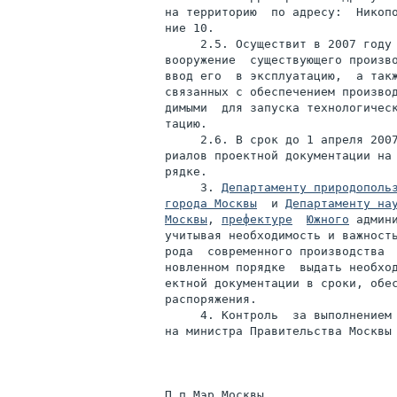
на территорию  по адресу:  Никопо
ние 10.

     2.5. Осуществит в 2007 году 
вооружение  существующего произво
ввод его  в эксплуатацию,  а такж
связанных с обеспечением производ
димыми  для запуска технологическ
тацию.

     2.6. В срок до 1 апреля 2007
риалов проектной документации на 
рядке.

     3. 
Департаменту природопольз
города Москвы
  и 
Департаменту нау
Москвы
, 
префектуре
Южного
 админ
учитывая необходимость и важность
рода  современного производства  
новленном порядке  выдать необход
ектной документации в сроки, обес
распоряжения.

     4. Контроль  за выполнением 
на министра Правительства Москвы 