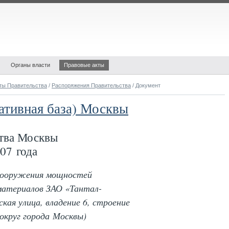
Органы власти
Правовые акты
ты Правительства
/
Распоряжения Правительства
/ Документ
ативная база) Москвы
тва Москвы
07 года
евооружения мощностей
материалов ЗАО «Тантал-
ская улица, владение 6, строение
круг города Москвы)