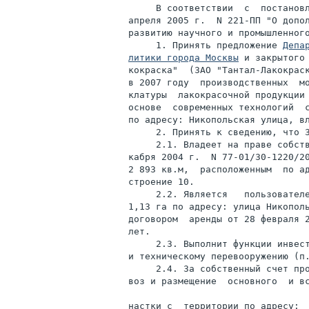
     В соответствии  с  постановл
апреля 2005 г.  N 221-ПП "О допол
развитию научного и промышленного
     1. Принять предложение 
Депа
литики города Москвы
 и закрытого 
кокраска"  (ЗАО "Тантал-Лакокраск
в 2007 году  производственных  мо
клатуры  лакокрасочной продукции 
основе  современных технологий  с
по адресу: Никопольская улица, вл
     2. Принять к сведению, что З
     2.1. Владеет на праве собств
кабря 2004 г.  N 77-01/30-1220/20
2 893 кв.м,  расположенным  по ад
строение 10.

     2.2. Является   пользователе
1,13 га по адресу: улица Никополь
договором  аренды от 28 февраля 2
лет.

     2.3. Выполнит функции инвест
и техническому перевооружению (п.
     2.4. За собственный счет про
воз и размещение  основного  и вс
настки с  территории по адресу:  