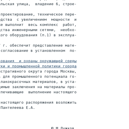
льская улица,  владение 6, строе-

проектирование, техническое пере-

дства  с увеличением  мощности  и

е выполнит  весь комплекс  работ,

ства инженерными сетями,  необхо-

ого оборудования (п.1) в эксплуа-

 г. обеспечит представление мате-

согласование в установленном  по-

ования  и охраны окружающей среды

ки и промышленной политики города

истративного округа города Москвы,

 для промышленного потенциала го-

лакокрасочных материалов, в уста-

имые заключения на материалы про-

печивающие  выполнение настоящего

настоящего распоряжения возложить

Пантелеева Е.А.
