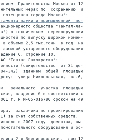
ением  Правительства Москвы от 12

нительных мерах по  сохранению  и

 потенциала города Москвы":

ртамента науки и промышленной  по-

акционерного общества "Тантал-Ла-

а") о техническом  перевооружении

щностей по выпуску широкой номен-

 в объеме 2,5 тыс.тонн  в год  на

 заменой устаревшего оборудования

адение 6, строение 10.

АО "Тантал-Лакокраска":

енности (свидетельство  от 31 де-

04-342)  зданием  общей  площадью

ресу:  улица Никопольская,  вл.6,

м   земельного  участка  площадью

ская, владение 6 в соответствии с

001 г. N М-05-016780 сроком на 49

ора,  заказчика по проектированию

1) за счет собственных средств.

извело в 2007 году  демонтаж, вы-

помогательного оборудования и ос-

улица 2-я Звенигородская,  дом 12
