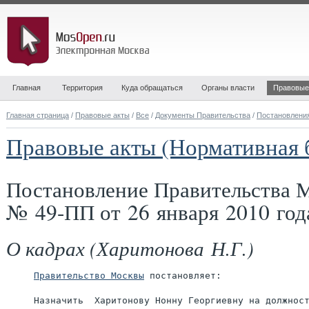
Главная
Территория
Куда обращаться
Органы власти
Правовые
Главная страница
/
Правовые акты
/
Все
/
Документы Правительства
/
Постановлени
Правовые акты (Нормативная 
Постановление Правительства 
№ 49-ПП от 26 января 2010 год
О кадрах (Харитонова Н.Г.)
Правительство Москвы
 постановляет:

     Назначить  Харитонову Нонну Георгиевну на должност