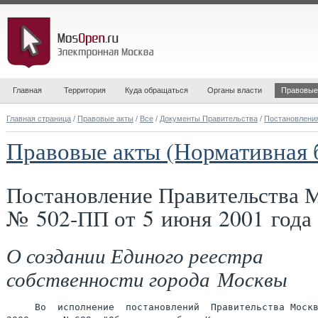
Главная
Территория
Куда обращаться
Органы власти
Правовые
Главная страница
/
Правовые акты
/
Все
/
Документы Правительства
/
Постановлени
Правовые акты (Нормативная 
Постановление Правительства 
№ 502-ПП от 5 июня 2001 года
О создании Единого реестра
собственности города Москвы
     Во  исполнение  постановлений  Правительства Москв