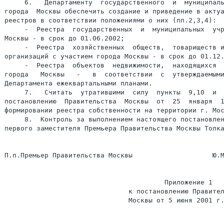
     6.   Департаменту  государственного  и  муниципаль
города  Москвы обеспечить создание и приведение в актуа
реестров в соответствии положениями о них (пп.2,3,4):

     -  Реестра  государственных  и  муниципальных  учр
Москвы - в срок до 01.06.2002;

     -  Реестра  хозяйственных  обществ,  товариществ и
организаций с участием города Москвы - в срок до 01.12.
     -  Реестра  объектов  недвижимости,  находящихся  
города   Москвы   -   в  соответствии  с  утверждаемыми
Департамента ежеквартальными планами.

     7.   Считать  утратившими  силу  пункты  9,10  и  
постановлению  Правительства  Москвы  от  25  января  1
формировании реестра собственности на территории г. Мос
     8.  Контроль за выполнением настоящего постановлен
первого заместителя Премьера Правительства Москвы Толка
П.п.Премьер Правительства Москвы                    Ю.М
                                        Приложение 1

                               к постановлению Правител
                               Москвы от 5 июня 2001 г.