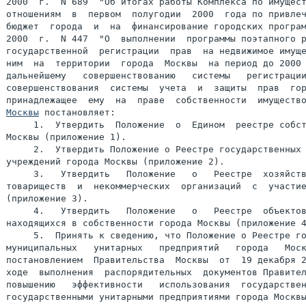
2000  г.  N 689  "Об итогах работы Комплекса по имущест
отношениям  в  первом  полугодии  2000  года по привлеч
бюджет  города  и  на  финансирование городских програм
2000  г.  N 447  "О  выполнении  программы поэтапного р
государственной  регистрации  прав  на недвижимое имуще
ним  на  территории  города  Москвы  на период до 2000 
дальнейшему   совершенствованию   системы   регистрации
совершенствования  системы  учета  и  защиты  прав  гор
принадлежащее  ему  на  праве  собственности  имуществ
Москвы
 постановляет:

     1.  Утвердить  Положение  о  Едином  реестре собст
Москвы (приложение 1).

     2.  Утвердить Положение о Реестре государственных 
учреждений города Москвы (приложение 2).

     3.   Утвердить   Положение   о   Реестре  хозяйств
товариществ  и  некоммерческих  организаций  с  участие
(приложение 3).

     4.   Утвердить   Положение   о   Реестре  объектов
находящихся в собственности города Москвы (приложение 4
     5.  Принять к сведению, что Положение о Реестре го
муниципальных   унитарных   предприятий   города   Моск
постановлением  Правительства  Москвы  от  19 декабря 2
ходе  выполнения  распорядительных  документов Правител
повышению   эффективности   использования  государствен
государственными унитарными предприятиями города Москвы