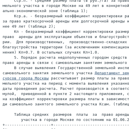
     Сср.п. - средний размер платы (в руб./га) за право
мельного участка в городе Москве на 49 лет в конкретной
ально-экономической зоне (таблица 1);

     Кср.а. - безразмерный коэффициент корректировки ра
за право краткосрочной аренды или долгосрочной аренды н
нее 49 лет (таблица 2);

     Кп - безразмерный коэффициент корректировки размер
право  аренды для эксплуатации объектов и благоустройст
рии.  Для производственных,  производственно-складских 
благоустройства территории (за исключением компенсацион
нения) Кп=0.7. В остальных случаях Кп=1.0.

     5. Порядок расчета недополученных городом средств 
право аренды в связи с самовольным занятием земельного 
     В случае выявления Государственной земельной инспе
самовольного занятия земельного участка 
Департамент зем
сурсов города Москвы
 рассчитывает размер платы за право аренды зе-
мельного участка на период с момента выявления указанного факта до
даты проведения расчета. Расчет производится в соответствии с фор-
мулой,  приведенной в пункте 2 настоящего приложения, с умножением
на коэффициент корректировки размера платы в зависимости от площа-
ди самовольно занятого земельного участка Ксам. (таблица 6).
                                                        Таблица 1
     Таблица средних  размеров  платы  за  право аренды земельного
        участка в городе Москве по состоянию на 01.06.2004 года
+--------------------+-------------------------------------------+
|N территориально-   |Средние размеры платы за право долгосрочной|
|экономической зоны  |(49  лет)  аренды   земельного   участка   |
|(согласно приложению| (Сср.п.),тыс.руб./ га.                    |
|к Закону г.Москвы   +----------+--------------------------------+
|от 21.01.98  N  1)  |          | в подзонах повышенной ценности |
|                    |   в зоне | (в границах согласно           |
|                    |          | распоряжению  Мэра Москвы от   |
|                    |          | 25.09.98 N 980-РМ)             |
+--------------------+----------+--------------------------------+
|          1         |     2    |                3               |
+--------------------+----------+--------------------------------+
|          1         |   270 000|               330 000          |
+--------------------+----------+--------------------------------+
|          2         |   165 000|                                |
+--------------------+----------+--------------------------------+
|          3         |   165 000|                                |
+--------------------+----------+--------------------------------+
|          4         |   165 000|                                |
+--------------------+----------+--------------------------------+
|          5         |   165 000|                                |
+--------------------+----------+--------------------------------+
|          6         |   200 000|               220 000          |
+--------------------+----------+--------------------------------+
|          7         |   200 000|               220 000          |
+--------------------+----------+--------------------------------+
|          8         |   200 000|               220 000          |
+--------------------+----------+--------------------------------+
|          9         |   200 000|                                |
+--------------------+----------+--------------------------------+
|         10         |    35 000|                50 000          |
+--------------------+----------+--------------------------------+
|         11         |    27 000|                45 000          |
+--------------------+----------+--------------------------------+
|         12         |    27 000|                45 000          |
+--------------------+----------+--------------------------------+
|         13         |    27 000|                45 000          |
+--------------------+----------+--------------------------------+
+--------------------+----------+--------------------------------+
|          1         |     2    |               3                |
+--------------------+----------+--------------------------------+
|         14         |    27 000|                                |
+--------------------+----------+--------------------------------+
|         15         |    27 000|                45 000          |
+--------------------+----------+--------------------------------+
|         16         |    35 000|                                |
+--------------------+----------+--------------------------------+
|         17         |    35 000|                45 000          |
+--------------------+----------+--------------------------------+
|         18         |    40 000|                                |
+--------------------+----------+--------------------------------+
|         19         |    25 000|               35 000           |
+--------------------+----------+--------------------------------+
|         20         |    19 000|                                |
+--------------------+----------+--------------------------------+
|         21         |    15 000|                                |
+--------------------+----------+--------------------------------+
|         22         |    15 000|                                |
+--------------------+----------+--------------------------------+
|         23         |    15 000|                                |
+--------------------+----------+--------------------------------+
|         24         |    15 000|               30 000           |
|--------------------+----------+--------------------------------+
|         25         |    15 000|               30 000           |
+--------------------+----------+--------------------------------+
|         26         |    15 000|               30 000           |
+--------------------+----------+--------------------------------+
|         27         |    12 500|               30 000           |
+--------------------+----------+--------------------------------+
|         28         |    12 500|               30 000           |
+--------------------+----------+--------------------------------+
|         29         |    12 500|               30 000           |
+--------------------+----------+--------------------------------+
|         30         |    15 000|               30 000           |
+--------------------+----------+--------------------------------+
|         31         |    19 000|               30 000           |
+--------------------+----------+--------------------------------+
|         32         |    19 000|                                |
+--------------------+----------+--------------------------------+
+--------------------+----------+--------------------------------+
|          1         |     2    |               3                |
+--------------------+----------+--------------------------------+
|         33         |    19 000|                                |
+--------------------+----------+--------------------------------+
|         34         |    19 000|                                |
+--------------------+----------+--------------------------------+
|         35         |    12 000|                                |
+--------------------+----------+--------------------------------+
|         36         |    12 000|                                |
+--------------------+----------+--------------------------------+
|         37         |    11 000|                                |
+--------------------+----------+--------------------------------+
|         38         |    11 000|                                |
+--------------------+----------+--------------------------------+
|         39         |    12 000|                                |
+--------------------+----------+--------------------------------+
|         40         |    12 000|                                |
+--------------------+----------+--------------------------------+
|         41         |    11 000|                                |
+--------------------+----------+--------------------------------+
|         42         |    11 000|                                |
+--------------------+----------+--------------------------------+
|         43         |    11 000|                                |
+--------------------+----------+--------------------------------+
|         44         |    11 000|       