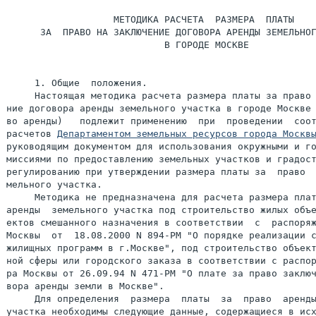
                   МЕТОДИКА РАСЧЕТА  РАЗМЕРА  ПЛАТЫ

      ЗА  ПРАВО НА ЗАКЛЮЧЕНИЕ ДОГОВОРА АРЕНДЫ ЗЕМЕЛЬНОГ
                            В ГОРОДЕ МОСКВЕ

     1. Общие  положения.

     Настоящая методика расчета размера платы за право 
ние договора аренды земельного участка в городе Москве 
во аренды)   подлежит применению  при  проведении  соот
расчетов 
Департаментом земельных ресурсов города Москв
руководящим документом для использования окружными и го
миссиями по предоставлению земельных участков и градост
регулированию при утверждении размера платы за  право  
мельного участка.

     Методика не предназначена для расчета размера плат
аренды  земельного участка под строительство жилых объе
ектов смешанного назначения в соответствии  с  распоряж
Москвы  от  18.08.2000 N 894-РМ "О порядке реализации с
жилищных программ в г.Москве", под строительство объект
ной сферы или городского заказа в соответствии с распор
ра Москвы от 26.09.94 N 471-РМ "О плате за право заключ
вора аренды земли в Москве".

     Для определения  размера  платы  за  право  аренды
участка необходимы следующие данные, содержащиеся в исх