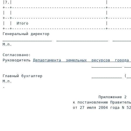
|7.|                                        |          
+--+----------------------------------------+----------
|  |                                        |          
+--+----------------------------------------+----------
|  |  Итого                                 |          
+--+----------------------------------------+----------
Генеральный директор

_____________________  ______________________  ________
М.п.

Согласовано:

Руководитель 
Департамента  земельных  ресурсов  города
                                      _____________ ___
Главный бухгалтер                     _____________ (__
М.п.

.

                                         Приложение 2

                              к постановлению Правитель
                              от 27 июля 2004 года N 52