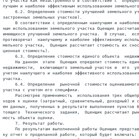
го участка как незастроенного в соответствие с  определ
лучшим и наиболее эффективным использованием земельного
     6.2. Определение стоимости улучшений земельного уч
застроенных земельных участков).

     В соответствии с определенным наилучшим и наиболее
ным использованием земельного участка Оценщик рассчитае
имеющихся улучшений земельного участка.  В случае,  есл
противоречат  наилучшему и наиболее эффективному исполь
мельного участка,  Оценщик рассчитает стоимость их снос
ционная стоимость).

     6.3. Определение стоимости единого объекта  недвиж
     На данном  этапе  Оценщик определит стоимость един
недвижимости,  включающего земельный участок и  его  ул
учетом наилучшего и наиболее эффективного использования
участка.

     6.4. Определение  рыночной  стоимости оцениваемого
участка с учетом его специфики.

     Рассмотрев применимость  использования трех общепр
ходов к оценке (затратный, сравнительный, доходный) и с
ем данных, полученных в результате выполнения пунктов 6
тоящего  Технического  задания,  Оценщик рассчитает рын
мость объекта оценки.

     7. Результат работы.

     По результатам выполненной работы Оценщик представ
ку отчет о проделанной работе, который будет включать:
