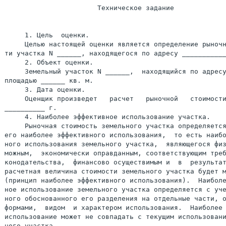
                       Техническое задание

     1. Цель  оценки.

     Целью настоящей оценки является определение рыночн
ти участка N ______, находящегося по адресу ___________
     2. Объект оценки.

     Земельный участок N ______,  находящийся по адресу
площадью ______ кв. м.

     3. Дата оценки.

     Оценщик произведет   расчет   рыночной   стоимости
__________ г.

     4. Наиболее эффективное использование участка.

     Рыночная стоимость земельного участка определяется
его наиболее эффективного использования,  то есть наибо
ного использования земельного участка,  являющегося физ
можным,  экономически оправданным, соответствующим треб
конодательства,  финансово осуществимым и  в  результат
расчетная величина стоимости земельного участка будет м
(принцип наиболее эффективного использования).  Наиболе
ное использование земельного участка определяется с уче
ного обоснованного его разделения на отдельные части, о
формами,  видом  и характером использования.  Наиболее 
использование может не совпадать с текущим использовани
ного участка.
