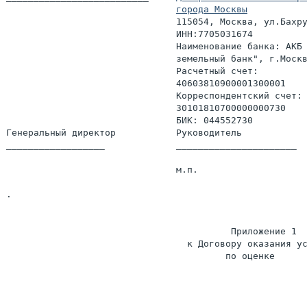
города Москвы
                               115054, Москва, ул.Бахру
                               ИНН:7705031674

                               Наименование банка: АКБ 
                               земельный банк", г.Москв
                               Расчетный счет:

                               40603810900001300001

                               Корреспондентский счет:

                               30101810700000000730

                               БИК: 044552730

Генеральный директор           Руководитель

__________________             ______________________

                               м.п.

.

                                         Приложение 1

                                 к Договору оказания ус
                                        по оценке
