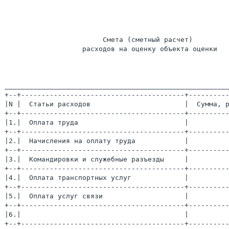
                        Смета (сметный расчет)

                   расходов на оценку объекта оценки

_______________________________________________________
+--+----------------------------------------+----------
|N |  Статьи расходов                       |  Сумма, р
+--+----------------------------------------+----------
|1.|  Оплата труда                          |          
+--+----------------------------------------+----------
|2.|  Начисления на оплату труда            |          
+--+----------------------------------------+----------
|3.|  Командировки и служебные разъезды     |          
+--+----------------------------------------+----------
|4.|  Оплата транспортных услуг             |          
+--+----------------------------------------+----------
|5.|  Оплата услуг связи                    |          
+--+----------------------------------------+----------
|6.|                                        |          
+--+----------------------------------------+----------