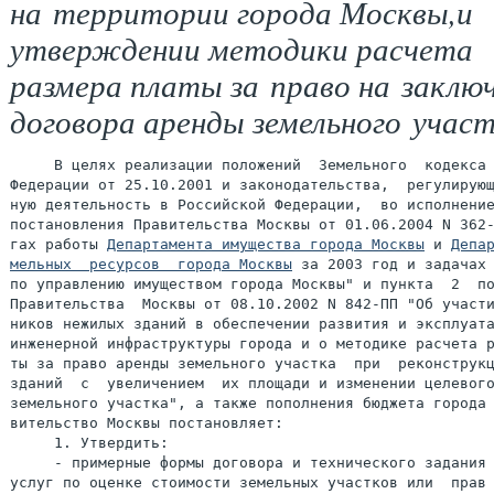
на территории города Москвы,и
утверждении методики расчета
размера платы за право на заклю
договора аренды земельного учас
     В целях реализации положений  Земельного  кодекса 
Федерации от 25.10.2001 и законодательства,  регулирующ
ную деятельность в Российской Федерации,  во исполнение
постановления Правительства Москвы от 01.06.2004 N 362-
гах работы 
Департамента имущества города Москвы
 и 
Депар
мельных  ресурсов  города Москвы
 за 2003 год и задачах 
по управлению имуществом города Москвы" и пункта  2  по
Правительства  Москвы от 08.10.2002 N 842-ПП "Об участи
ников нежилых зданий в обеспечении развития и эксплуата
инженерной инфраструктуры города и о методике расчета р
ты за право аренды земельного участка  при  реконструкц
зданий  с  увеличением  их площади и изменении целевого
земельного участка", а также пополнения бюджета города 
вительство Москвы постановляет:

     1. Утвердить:

     - примерные формы договора и технического задания 
услуг по оценке стоимости земельных участков или  прав 