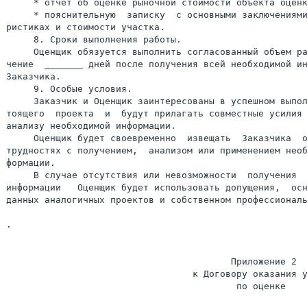
     * отчет об оценке рыночной стоимости объекта оценк
     * пояснительную  записку  с основными заключениями
ристиках и стоимости участка.

     8. Сроки выполнения работы.

     Оценщик обязуется выполнить согласованный объем ра
чение  _______ дней после получения всей необходимой ин
Заказчика.

     9. Особые условия.

     Заказчик и Оценщик заинтересованы в успешном выпол
тоящего  проекта  и  будут прилагать совместные усилия 
анализу необходимой информации.

     Оценщик будет своевременно  извещать  Заказчика  о
трудностях с получением,  анализом или применением необ
формации.

     В случае отсутствия или невозможности  получения  
информации   Оценщик будет использовать допущения,  осн
данных аналогичных проектов и собственном профессиональ
.

                                         Приложение 2

                                  к Договору оказания у
                                          по оценке
