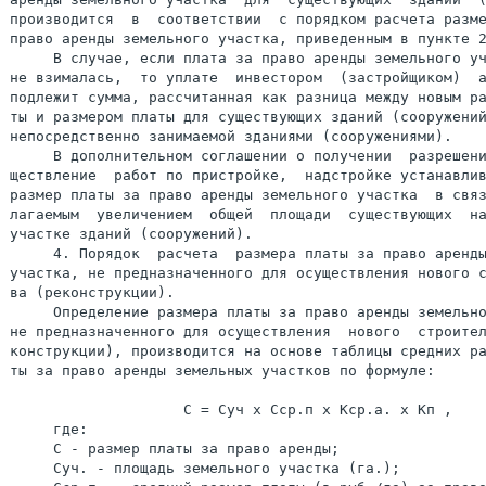
производится  в  соответствии  с порядком расчета разме
право аренды земельного участка, приведенным в пункте 2
     В случае, если плата за право аренды земельного уч
не взималась,  то уплате  инвестором  (застройщиком)  а
подлежит сумма, рассчитанная как разница между новым ра
ты и размером платы для существующих зданий (сооружений
непосредственно занимаемой зданиями (сооружениями).

     В дополнительном соглашении о получении  разрешени
ществление  работ по пристройке,  надстройке устанавлив
размер платы за право аренды земельного участка  в связ
лагаемым  увеличением  общей  площади  существующих  на
участке зданий (сооружений).

     4. Порядок  расчета  размера платы за право аренды
участка, не предназначенного для осуществления нового с
ва (реконструкции).

     Определение размера платы за право аренды земельно
не предназначенного для осуществления  нового  строител
конструкции), производится на основе таблицы средних ра
ты за право аренды земельных участков по формуле:

                    С = Суч х Сср.п х Кср.а. x Кп ,

     где:

     С - размер платы за право аренды;

     Суч. - площадь земельного участка (га.);
