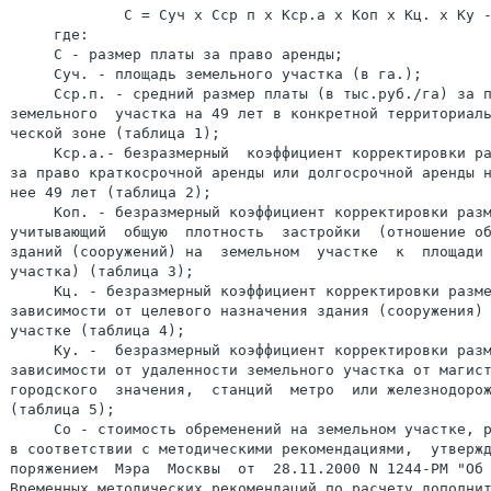
             C = Суч х Сср п х Кср.а х Коп х Кц. х Ку -
     где:

     С - размер платы за право аренды;

     Суч. - площадь земельного участка (в га.);

     Сср.п. - средний размер платы (в тыс.руб./га) за п
земельного  участка на 49 лет в конкретной территориаль
ческой зоне (таблица 1);

     Кср.а.- безразмерный  коэффициент корректировки ра
за право краткосрочной аренды или долгосрочной аренды н
нее 49 лет (таблица 2);

     Коп. - безразмерный коэффициент корректировки разм
учитывающий  общую  плотность  застройки  (отношение об
зданий (сооружений) на  земельном  участке  к  площади 
участка) (таблица 3);

     Кц. - безразмерный коэффициент корректировки разме
зависимости от целевого назначения здания (сооружения) 
участке (таблица 4);

     Ку. -  безразмерный коэффициент корректировки разм
зависимости от удаленности земельного участка от магист
городского  значения,  станций  метро  или железнодорож
(таблица 5);

     Со - стоимость обременений на земельном участке, р
в соответствии с методическими рекомендациями,  утвержд
поряжением  Мэра  Москвы  от  28.11.2000 N 1244-РМ "Об 
Временных методических рекомендаций по расчету дополнит