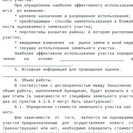
     При определении наиболее эффективного использовани
ются  во внимание:

     * целевое назначение и разрешенное использование;

     * преобладающие  способы землепользования в ближай
ности оцениваемого земельного участка;

     * перспективы развития района, в котором расположе
участок;

     * ожидаемые изменения  на  рынке земли и иной недв
     * текущее использование земельного участка.

     Наиболее эффективное использование участка определ
чиком    на    основе   ___________________________   и
_____________________________.

     5. Исходная информация для проведения оценки.

_______________________________________________________
     6. Объем работы.

     В соответствии с договоренностью между Заказчиком 
объем работы, выполняемой Оценщиком, будет включать в с
щие этапы (в зависимости от специфики земельного участк
два из пунктов 6.1-6.3 могут быть неактуальны):

     6.1. Определение стоимости земельного участка как 
ного.

     Вне зависимости  от  того,  является ли оцениваемы
участок предназначенным  для  осуществления  нового  ст
(реконструкции) или нет, необходимо определить стоимост