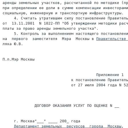
аренды земельных участков, рассчитанной по методике (пр
при определении ее доли в сумме компенсации инвесторами
социальную, инженерную и транспортную инфраструктуры.

     4. Считать утратившим силу постановление Правитель
от  13.11.2001  N 1022-ПП "Об утверждении методики расч
платы за право аренды земельного участка".

     5. Контроль за выполнением настоящего постановлени
на  первого  заместителя  Мэра  Москвы в 
Правительстве
ляка Ю.В.

П.п.Мэр Москвы                                         
                                         Приложение 1

                              к постановлению Правитель
                              от 27 июля 2004 года N 52
              ДОГОВОР ОКАЗАНИЯ УСЛУГ ПО ОЦЕНКЕ N __

     г. Москва"___" ____ 200_ года

Департамент земельных  ресурсов  города  Москвы
,  именуемый в
дальнейшем       "Заказчик",       в       лице        руководите-
ля______________________________________,  действующего на основа-
нии       Положения,       с        одной        стороны,        и
__________________________________,  именуемое в дальнейшем "Оцен-
щик",        в         лице         Генерального         директора
_____________________________________,  действующей  на  основании
Устава, с другой стороны, вместе именуемые в дальнейшем "Стороны",
заключили настоящий Договор о нижеследующем:

                    Статья 1. Предмет Договора

     1.1. Настоящий Договор заключен на основании решения Заказчи-
ка от "___"_______________200_ г.
     1.2. По настоящему Договору Заказчик  обязуется  оплатить,  а
Оценщик  обязуется  по  заданию Заказчика оказать в соответствии с
техническим заданием (приложение 1 к Договору  оказания  услуг  по
оценке), являющимся неотъемлемой частью Договора , услуги по оцен-
ке рыночной стоимости объекта оценки,   указанного в п.1.3 настоя-
щего Договора.
     1.3. Сведения об объекте оценки:
     1.3.1. Вид объекта оценки: земельный участок, относимый в со-
ответствии  с гражданским законодательством Российской Федерации к
недвижимому имуществу (вещам).
     1.3.2. Место нахождения: ____________________________________
     1.3.3.  Кадастровый номер:___________________________________

               Статья 2. Права и обязанности Сторон

     2.1.  Оценщик обязуется:
     2.1.1. Соблюдать  при  осуществлении  оценочной  деятельности
требования  Федерального  закона "Об оценочной деятельности в Рос-
сийской Федерации",  а также принятых на  его  основе  нормативных
правовых  актов  Российской Федерации и нормативных правовых актов
субъектов Российской Федерации.
     2.1.2. Сообщать  Заказчику  о  невозможности своего участия в
проведении оценки объекта оценки вследствие возникновения  обстоя-
тельств,  препятствующих  проведению  объективной  оценки  объекта
оценки.
     2.1.3. Обеспечивать сохранность документов, получаемых от За-
казчика и третьих лиц в ход