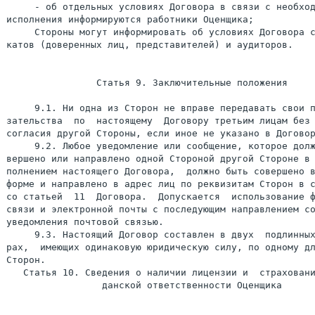
     - об отдельных условиях Договора в связи с необход
исполнения информируются работники Оценщика;

     Стороны могут информировать об условиях Договора с
катов (доверенных лиц, представителей) и аудиторов.

                Статья 9. Заключительные положения

     9.1. Ни одна из Сторон не вправе передавать свои п
зательства  по  настоящему  Договору третьим лицам без 
согласия другой Стороны, если иное не указано в Договор
     9.2. Любое уведомление или сообщение, которое долж
вершено или направлено одной Стороной другой Стороне в 
полнением настоящего Договора,  должно быть совершено в
форме и направлено в адрес лиц по реквизитам Сторон в с
со статьей  11  Договора.  Допускается  использование ф
связи и электронной почты с последующим направлением со
уведомления почтовой связью.

     9.3. Настоящий Договор составлен в двух  подлинных
рах,  имеющих одинаковую юридическую силу, по одному дл
Сторон.

   Статья 10. Сведения о наличии лицензии и  страховани
                 данской ответственности Оценщика
