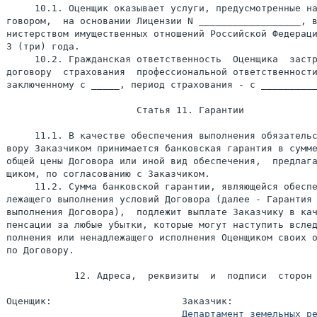
     10.1. Оценщик оказывает услуги, предусмотренные на
говором,  на основании Лицензии N __________________, в
нистерством имущественных отношений Российской Федераци
3 (три) года.

     10.2. Гражданская ответственность  Оценщика  застр
договору  страхования  профессиональной ответственности
заключенному с _____, период страхования - с __________
                       Статья 11. Гарантии

     11.1. В качестве обеспечения выполнения обязательс
вору Заказчиком принимается банковская гарантия в сумме
общей цены Договора или иной вид обеспечения,  предлага
щиком, по согласованию с Заказчиком.

     11.2. Сумма банковской гарантии, являющейся обеспе
лежащего выполнения условий Договора (далее - Гарантия 
выполнения Договора),  подлежит выплате Заказчику в кач
пенсации за любые убытки, которые могут наступить вслед
полнения или ненадлежащего исполнения Оценщиком своих о
по Договору.

            12. Адреса,  реквизиты  и  подписи  сторон

Оценщик:                       Заказчик:

__________________________     