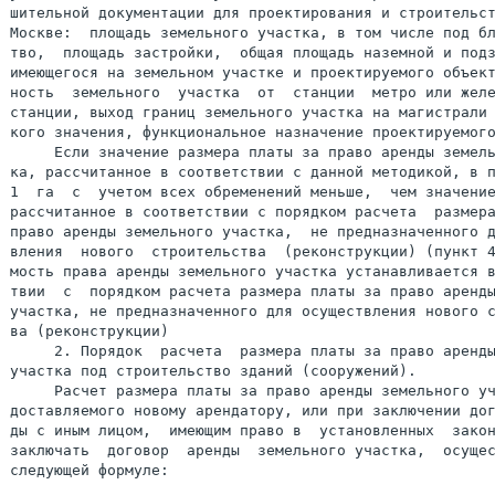
шительной документации для проектирования и строительст
Москве:  площадь земельного участка, в том числе под бл
тво,  площадь застройки,  общая площадь наземной и подз
имеющегося на земельном участке и проектируемого объект
ность  земельного  участка  от  станции  метро или желе
станции, выход границ земельного участка на магистрали 
кого значения, функциональное назначение проектируемого
     Если значение размера платы за право аренды земель
ка, рассчитанное в соответствии с данной методикой, в п
1  га  с  учетом всех обременений меньше,  чем значение
рассчитанное в соответствии с порядком расчета  размера
право аренды земельного участка,  не предназначенного д
мость права аренды земельного участка устанавливается в
твии  с  порядком расчета размера платы за право аренды
участка, не предназначенного для осуществления нового с
ва (реконструкции)

     2. Порядок  расчета  размера платы за право аренды
участка под строительство зданий (сооружений).

     Расчет размера платы за право аренды земельного уч
доставляемого новому арендатору, или при заключении дог
ды с иным лицом,  имеющим право в  установленных  закон
заключать  договор  аренды  земельного участка,  осущес
следующей формуле:
