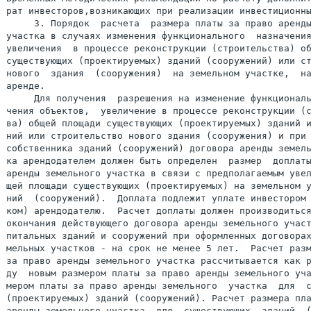
рат инвесторов,возникающих при реализации инвестиционны
     3. Порядок  расчета  размера платы за право аренды
участка в случаях изменения функционального  назначения
увеличения  в процессе реконструкции (строительства) об
существующих (проектируемых) зданий (сооружений) или ст
нового  здания  (сооружения)  на земельном участке,  на
аренде.

     Для получения  разрешения на изменение функциональ
чения объектов,  увеличение в процессе реконструкции (с
ва) общей площади существующих (проектируемых) зданий и
ний или строительство нового здания (сооружения) и при 
собственника зданий (сооружений) договора аренды земель
ка арендодателем должен быть определен  размер  доплаты
аренды земельного участка в связи с предполагаемым увел
щей площади существующих (проектируемых) на земельном у
ний  (сооружений).  Доплата подлежит уплате инвестором 
ком) арендодателю.  Расчет доплаты должен производиться
окончания действующего договора аренды земельного участ
питальных зданий и сооружений при оформленных договорах
мельных участков - на срок не менее 5 лет.  Расчет разм
за право аренды земельного участка рассчитывается как р
ду  новым размером платы за право аренды земельного уча
мером платы за право аренды земельного  участка  для  с
(проектируемых) зданий (сооружений). Расчет размера пла
аренды земельного участка  для  существующих  зданий  (