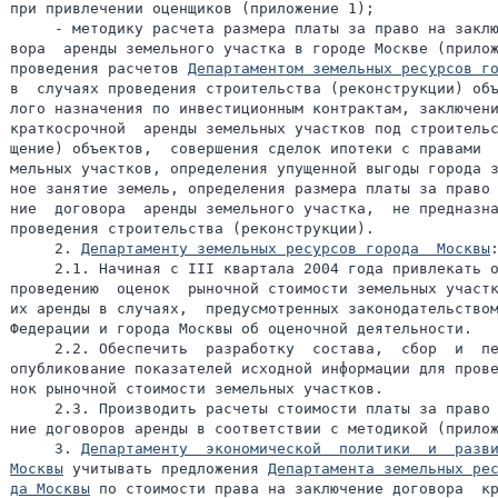
при привлечении оценщиков (приложение 1);

     - методику расчета размера платы за право на заклю
вора  аренды земельного участка в городе Москве (прилож
проведения расчетов 
Департаментом земельных ресурсов г
в  случаях проведения строительства (реконструкции) объ
лого назначения по инвестиционным контрактам, заключени
краткосрочной  аренды земельных участков под строительс
щение) объектов,  совершения сделок ипотеки с правами  
мельных участков, определения упущенной выгоды города з
ное занятие земель, определения размера платы за право 
ние  договора  аренды земельного участка,  не предназна
проведения строительства (реконструкции).

     2. 
Департаменту земельных ресурсов города  Москвы
:
     2.1. Начиная с III квартала 2004 года привлекать о
проведению  оценок  рыночной стоимости земельных участк
их аренды в случаях,  предусмотренных законодательством
Федерации и города Москвы об оценочной деятельности.

     2.2. Обеспечить  разработку  состава,  сбор  и  пе
опубликование показателей исходной информации для прове
нок рыночной стоимости земельных участков.

     2.3. Производить расчеты стоимости платы за право 
ние договоров аренды в соответствии с методикой (прилож
     3. 
Департаменту  экономической  политики  и  разви
Москвы
 учитывать предложения 
Департамента земельных рес
да Москвы
 по стоимости права на заключение договора  кр