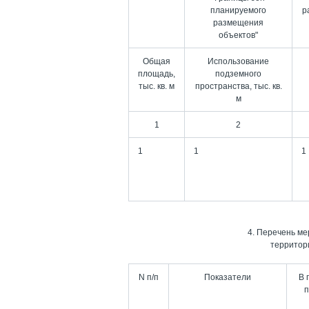
планируемого
р
размещения
объектов"
Общая
Использование
площадь,
подземного
тыс. кв. м
пространства, тыс. кв.
м
1
2
1
1
1
4. Перечень ме
территор
N п/п
Показатели
В 
п