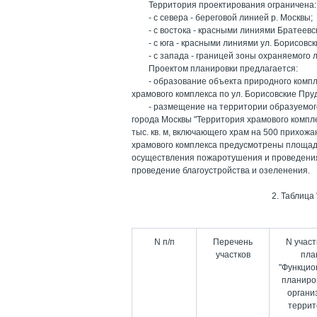
Территория проектирования ограничена:
- с севера - береговой линией р. Москвы;
- с востока - красными линиями Братеевс
- с юга - красными линиями ул. Борисовс
- с запада - границей зоны охраняемого
Проектом планировки предлагается:
- образование объекта природного комп
храмового комплекса по ул. Борисовские Пру
- размещение на территории образуемог
города Москвы "Территория храмового компл
тыс. кв. м, включающего храм на 500 прихожа
храмового комплекса предусмотрены площадк
осуществления пожаротушения и проведения
проведение благоустройства и озеленения.
2. Таблица
N п/п
Перечень
N участ
участков
пла
"Функцио
планиро
органи
террит