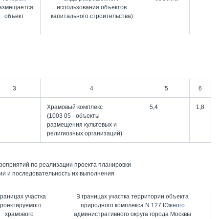
азмещается
использования объектов
объект
капитального строительства)
3
4
5
6
Храмовый комплекс
5,4
1,8
(1003 05 - объекты
размещения культовых и
религиозных организаций)
роприятий по реализации проекта планировки
ии и последовательность их выполнения
границах участка
В границах участка территории объекта
роектируемого
природного комплекса N 127
Южного
храмового
административного округа города Москвы