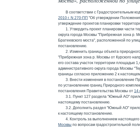
моста», расположенной по улице
В соответствии с Градостроительным ко
2010 г. N 270-ПП
"Об утверждении Положения 
утверждение проектов планировки территори
1. Утвердить проект планировки части т
округа города Москвы "Прибрежная зона р. М
Братеевского моста", расположенной по улиц
постановлению.
2. Изменить границы объекта природног
"Прибрежная зона р. Москвы от Курского нап
его состава участок территории площадью 1,
административного округа города Москвы "Те
границы согласно приложению 2 к настояще
3. Внести изменения в постановление Пр
по установлению границ Природного комплекс
постановления Правительства Москвы от
14 
3.1. Пункт 127 раздела "Южный АО" прил
настоящему постановлению.
3.2. Дополнить раздел "Южный АО" прил
к настоящему постановлению.
4. Контроль за выполнением настоящего
Москвы
по вопросам градостроительной поли