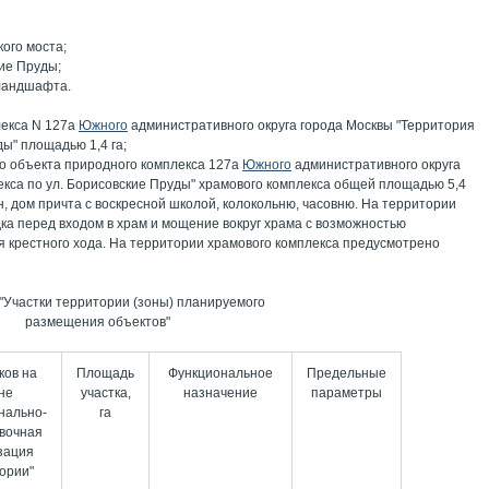
кого моста;
кие Пруды;
 ландшафта.
лекса N 127а
Южного
административного округа города Москвы "Территория
ды" площадью 1,4 га;
о объекта природного комплекса 127а
Южного
административного округа
екса по ул. Борисовские Пруды" храмового комплекса общей площадью 5,4
н, дом причта с воскресной школой, колокольню, часовню. На территории
а перед входом в храм и мощение вокруг храма с возможностью
 крестного хода. На территории храмового комплекса предусмотрено
 "Участки территории (зоны) планируемого
размещения объектов"
ков на
Площадь
Функциональное
Предельные
не
участка,
назначение
параметры
нально-
га
вочная
зация
ории"