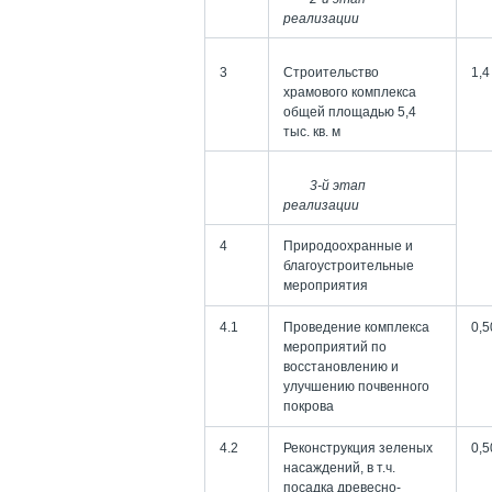
реализации
3
Строительство
1,4
храмового комплекса
общей площадью 5,4
тыс. кв. м
3-й этап
реализации
4
Природоохранные и
благоустроительные
мероприятия
4.1
Проведение комплекса
0,5
мероприятий по
восстановлению и
улучшению почвенного
покрова
4.2
Реконструкция зеленых
0,5
насаждений, в т.ч.
посадка древесно-