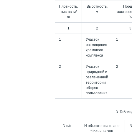
Плотность,
Высотность,
Проц
тыс. кв. м/
м
застрое
га
%
1
2
3
1
Участок
1
размещения
храмового
комплекса
2
Участок
2
природной и
озелененной
территории
общего
пользования
3. Таблиц
N п/п
N объектов на плане
N
"Границы зон