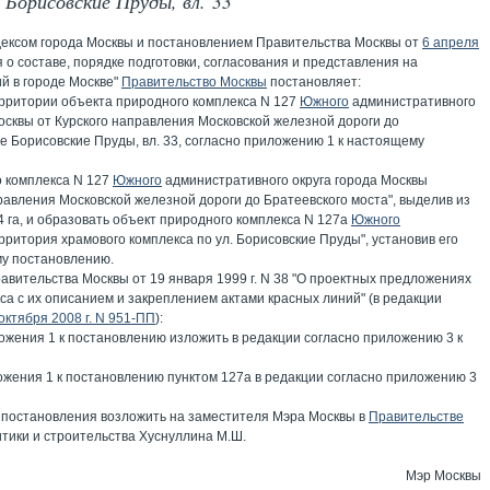
 Борисовские Пруды, вл. 33
дексом города Москвы и постановлением Правительства Москвы от
6 апреля
о составе, порядке подготовки, согласования и представления на
й в городе Москве"
Правительство Москвы
постановляет:
ерритории объекта природного комплекса N 127
Южного
административного
осквы от Курского направления Московской железной дороги до
е Борисовские Пруды, вл. 33, согласно приложению 1 к настоящему
о комплекса N 127
Южного
административного округа города Москвы
равления Московской железной дороги до Братеевского моста", выделив из
4 га, и образовать объект природного комплекса N 127а
Южного
рритория храмового комплекса по ул. Борисовские Пруды", установив его
му постановлению.
авительства Москвы от 19 января 1999 г. N 38 "О проектных предложениях
а с их описанием и закреплением актами красных линий" (в редакции
октября 2008 г. N 951-ПП
):
ожения 1 к постановлению изложить в редакции согласно приложению 3 к
ожения 1 к постановлению пунктом 127а в редакции согласно приложению 3
 постановления возложить на заместителя Мэра Москвы в
Правительстве
тики и строительства Хуснуллина М.Ш.
Мэр Москвы