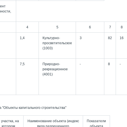
ент
нности,
4
5
6
7
8
1,4
Культурно-
3
82
16
просветительское
(1003)
7,5
Природно-
-
8
-
рекреационное
(4001)
а "Объекты капитального строительства"
 участка, на
Наименование объекта (индекс
Показатели
котором
вида разрешенного
объекта