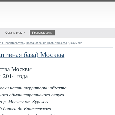
Органы власти
Правовые акты
ты Правительства
/
Постановления Правительства
/ Документ
ативная база) Москвы
ства Москвы
 2014 года
овки части территории объекта
ного административного округа
а р. Москвы от Курского
й дороги до Братеевского