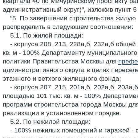
квартала 40 по Мичуринскому проспекту р
административный округ)", изложив пункт 5
"5. По завершении строительства жилую
распределить в следующем соотношении:
5.1. По жилой площади:
- корпуса 208, 213, 228а,б, 232а,б обще
кв. м - 100% Департаменту муниципальног
политики Правительства Москвы для
префе
административного округа в целях пересел
этажного и ветхого жилищного фонда;
- корпуса 207, 215, 201а,б, 202а,б, 203а
площадью 101 тыс. кв. м - 100% Департам
программ строительства города Москвы дл
реализации в установленном порядке.
5.2. По нежилой площади:
- 100% нежилых помещений и гаражей - 