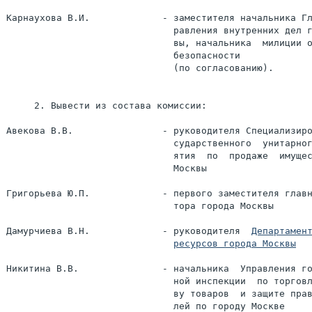
Карнаухова В.И.             - заместителя начальника Гл
                              равления внутренних дел г
                              вы, начальника  милиции о
                              безопасности

                              (по согласованию).

     2. Вывести из состава комиссии:

Авекова В.В.                - руководителя Специализиро
                              сударственного  унитарног
                              ятия  по  продаже  имущес
                              Москвы

Григорьева Ю.П.             - первого заместителя главн
                              тора города Москвы

Дамурчиева В.Н.             - руководителя  
ресурсов города Москвы
Никитина В.В.               - начальника  Управления го
                              ной инспекции  по торговл
                              ву товаров  и защите прав
                              лей по городу Москве
