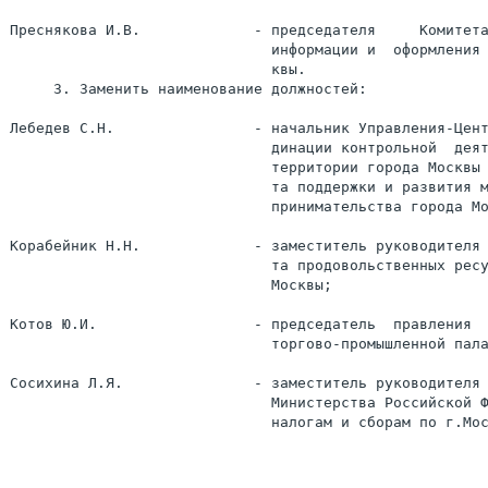
Преснякова И.В.             - председателя     Комитета
                              информации и  оформления 
                              квы.

     3. Заменить наименование должностей:

Лебедев С.Н.                - начальник Управления-Цент
                              динации контрольной  деят
                              территории города Москвы 
                              та поддержки и развития м
                              принимательства города Мо
Корабейник Н.Н.             - заместитель руководителя 
                              та продовольственных ресу
                              Москвы;

Котов Ю.И.                  - председатель  правления  
                              торгово-промышленной пала
Сосихина Л.Я.               - заместитель руководителя 
                              Министерства Российской Ф
                              налогам и сборам по г.Мос