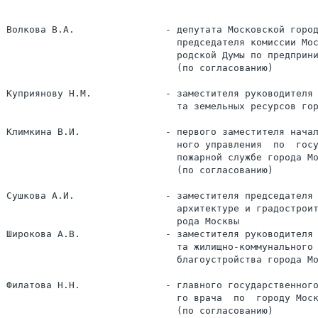
Волкова В.А.                - депутата Московской город
                              председателя комиссии Мос
                              родской Думы по предприни
                              (по согласованию)

Куприянову Н.М.             - заместителя руководителя 
                              та земельных ресурсов гор
Климкина В.И.               - первого заместителя начал
                              ного управления  по  госу
                              пожарной службе города Мо
                              (по согласованию)

Сушкова А.И.                - заместителя председателя 
                              архитектуре и градостроит
                              рода Москвы

Широкова А.В.               - заместителя руководителя 
                              та жилищно-коммунального 
                              благоустройства города Мо
Филатова Н.Н.               - главного государственного
                              го врача  по  городу Моск
                              (по согласованию)
