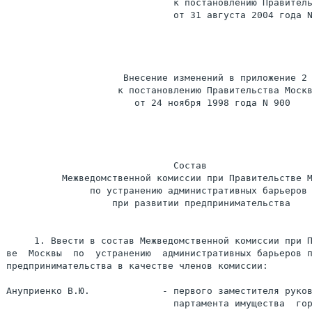
                              к постановлению Правитель
                              от 31 августа 2004 года N
                     Внесение изменений в приложение 2

                    к постановлению Правительства Москв
                       от 24 ноября 1998 года N 900

                              Состав

          Межведомственной комиссии при Правительстве М
               по устранению административных барьеров

                   при развитии предпринимательства

     1. Ввести в состав Межведомственной комиссии при П
ве  Москвы  по  устранению  административных барьеров п
предпринимательства в качестве членов комиссии:

Ануприенко В.Ю.             - первого заместителя руков
                              партамента имущества  гор