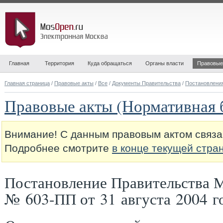
Главная
Территория
Куда обращаться
Органы власти
Правовые
Главная страница
/
Правовые акты
/
Все
/
Документы Правительства
/
Постановлени
Правовые акты (Нормативная 
Внимание! С данным правовым актом связа
Подробнее смотрите
в конце текущей стра
Постановление Правительства 
№ 603-ПП от 31 августа 2004 г