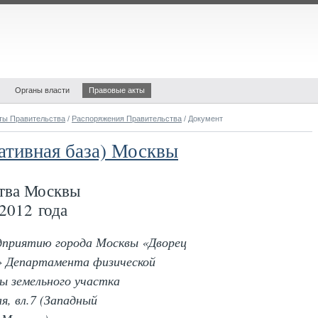
Органы власти
Правовые акты
ты Правительства
/
Распоряжения Правительства
/ Документ
ативная база) Москвы
тва Москвы
2012 года
едприятию города Москвы «Дворец
» Департамента физической
ы земельного участка
я, вл.7 (Западный