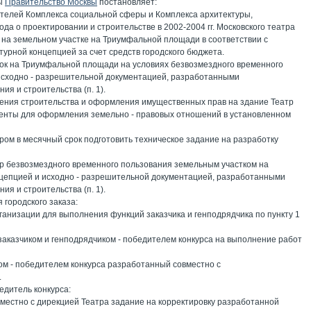
зы
Правительство Москвы
постановляет:
ителей Комплекса социальной сферы и Комплекса архитектуры,
ода о проектировании и строительстве в 2002-2004 гг. Московского театра
р) на земельном участке на Триумфальной площади в соответствии с
турной концепцией за счет средств городского бюджета.
ток на Триумфальной площади на условиях безвозмездного временного
 исходно - разрешительной документацией, разработанными
ия и строительства (п. 1).
ршения строительства и оформления имущественных прав на здание Театр
енты для оформления земельно - правовых отношений в установленном
тром в месячный срок подготовить техническое задание на разработку
ор безвозмездного временного пользования земельным участком на
нцепцией и исходно - разрешительной документацией, разработанными
ия и строительства (п. 1).
городского заказа:
рганизации для выполнения функций заказчика и генподрядчика по пункту 1
 заказчиком и генподрядчиком - победителем конкурса на выполнение работ
ом - победителем конкурса разработанный совместно с
.
бедитель конкурса:
местно с дирекцией Театра задание на корректировку разработанной