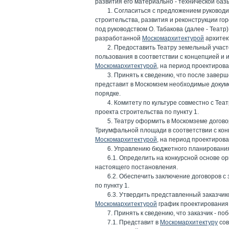
развития его материально - технической ба
1. Согласиться с предложением руковод
строительства, развития и реконструкции гор
под руководством О. Табакова (далее - Теат
разработанной
Москомархитектурой
архитек
2. Предоставить Театру земельный учас
пользования в соответствии с концепцией и
Москомархитектурой
, на период проектирован
3. Принять к сведению, что после заве
представит в Москомзем необходимые докум
порядке.
4. Комитету по культуре совместно с Теа
проекта строительства по пункту 1.
5. Театру оформить в Москомземе догов
Триумфальной площади в соответствии с ко
Москомархитектурой
, на период проектирован
6. Управлению бюджетного планирования 
6.1. Определить на конкурсной основе о
настоящего постановления.
6.2. Обеспечить заключение договоров с
по пункту 1.
6.3. Утвердить представленный заказчик
Москомархитектурой
график проектирования
7. Принять к сведению, что заказчик - по
7.1. Представит в
Москомархитектуру
сов