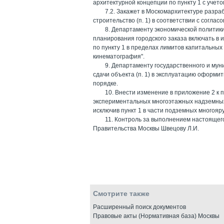
архитектурной концепции по пункту 1 с учет
7.2. Закажет в Москомархитектуре разра
строительство (п. 1) в соответствии с согл
8. Департаменту экономической политик
планирования городского заказа включать в
по пункту 1 в пределах лимитов капитальных
кинематография".
9. Департаменту государственного и му
сдачи объекта (п. 1) в эксплуатацию оформ
порядке.
10. Внести изменение в приложение 2 к 
экспериментальных многоэтажных надземных 
исключив пункт 1 в части подземных многоя
11. Контроль за выполнением настоящег
Правительства Москвы Швецову Л.И.
Смотрите также
Расширенный поиск документов
Правовые акты (Нормативная база) Москвы