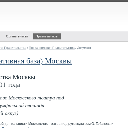
Органы власти
Правовые акты
ты Правительства
/
Постановления Правительства
/ Документ
ативная база) Москвы
ства Москвы
01 года
тве Московского театра под
иумфальной площади
й округ)
ой деятельности Московского театра под руководством О. Табакова и