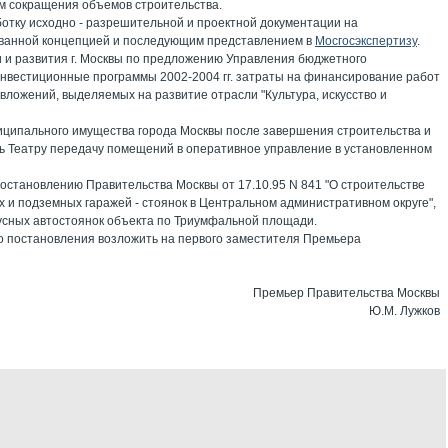
ом сокращения объемов строительства.
ботку исходно - разрешительной и проектной документации на
асованной концепцией и последующим представлением в
Мосгосэкспертизу
.
и и развития г. Москвы по предложению Управления бюджетного
 инвестиционные программы 2002-2004 гг. затраты на финансирование работ
 вложений, выделяемых на развитие отрасли "Культура, искусство и
ниципального имущества города Москвы после завершения строительства и
ить Театру передачу помещений в оперативное управление в установленном
постановлению Правительства Москвы от 17.10.95 N 841 "О строительстве
и подземных гаражей - стоянок в Центральном административном округе",
русных автостоянок объекта по Триумфальной площади.
о постановления возложить на первого заместителя Премьера
Премьер Правительства Москвы
Ю.М. Лужков